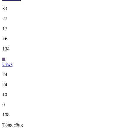
33
27
17
+6
134
Crws
24
24
10
0
108
Tổng cộng