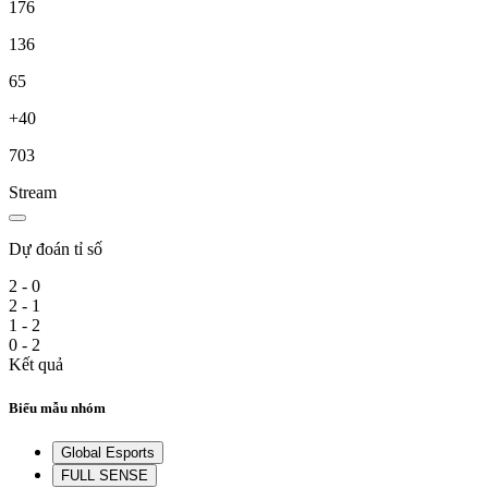
176
136
65
+40
703
Stream
Dự đoán tỉ số
2 - 0
2 - 1
1 - 2
0 - 2
Kết quả
Biểu mẫu nhóm
Global Esports
FULL SENSE