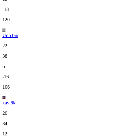
-13
120
UdoTan
22
38
6
-16
106
xavi8k
20
34
12