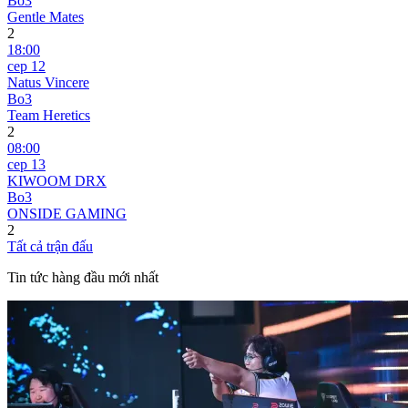
Bo3
Gentle Mates
2
18:00
сер 12
Natus Vincere
Bo3
Team Heretics
2
08:00
сер 13
KIWOOM DRX
Bo3
ONSIDE GAMING
2
Tất cả trận đấu
Tin tức hàng đầu mới nhất