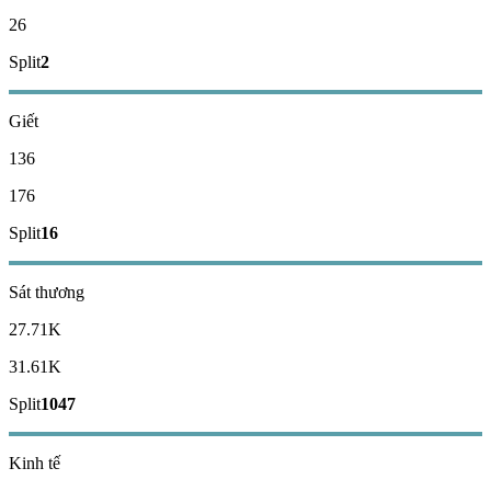
26
Split
2
Giết
136
176
Split
16
Sát thương
27.71K
31.61K
Split
1047
Kinh tế