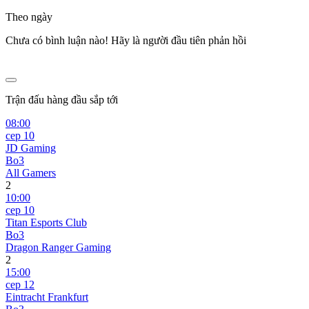
Theo ngày
Chưa có bình luận nào! Hãy là người đầu tiên phản hồi
Trận đấu hàng đầu sắp tới
08:00
сер 10
JD Gaming
Bo3
All Gamers
2
10:00
сер 10
Titan Esports Club
Bo3
Dragon Ranger Gaming
2
15:00
сер 12
Eintracht Frankfurt