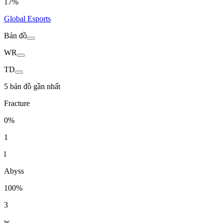
17%
Global Esports
Bản đồ
WR
TD
5 bản đồ gần nhất
Fracture
0%
1
l
Abyss
100%
3
w