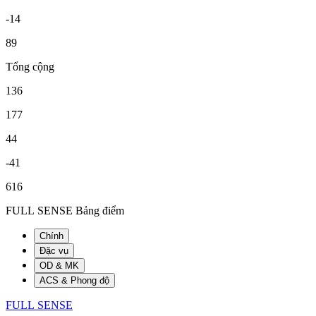
-14
89
Tổng cộng
136
177
44
-41
616
FULL SENSE Bảng điểm
Chính
Đặc vụ
OD & MK
ACS & Phong độ
FULL SENSE