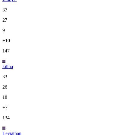
37
27
9
+10
147
killua
33
26
18
+7
134
Leviathan