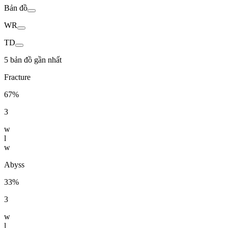
Bản đồ
WR
TD
5 bản đồ gần nhất
Fracture
67%
3
w
l
w
Abyss
33%
3
w
l