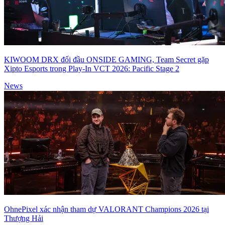
KIWOOM DRX đối đầu ONSIDE GAMING, Team Secret gặp
Xipto Esports trong Play-In VCT 2026: Pacific Stage 2
News
OhnePixel xác nhận tham dự VALORANT Champions 2026 tại
Thượng Hải