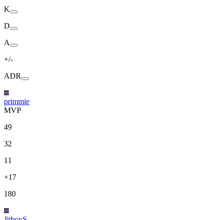
K
D
A
+/-
ADR
primmie
MVP
49
32
11
+17
180
JitboyS