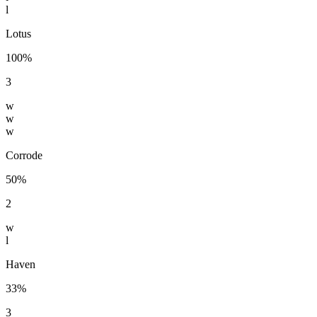
l
Lotus
100%
3
w
w
w
Corrode
50%
2
w
l
Haven
33%
3