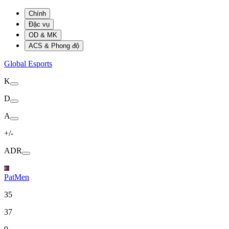
Chính
Đặc vụ
OD & MK
ACS & Phong độ
Global Esports
K
D
A
+/-
ADR
PatMen
35
37