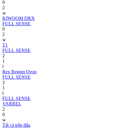
0
2
w
KIWOOM DRX
FULL SENSE
0
2
w
T1
FULL SENSE
2
1
l
Rex Regum Qeon
FULL SENSE
2
1
l
FULL SENSE
VARREL
2
0
w
Tất cả trận đấu