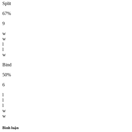
Split
67%
9
w
w
l
l
w
Bind
50%
6
l
l
l
w
w
Bình luận