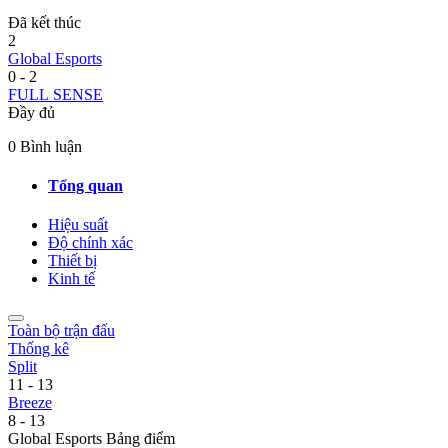
Đã kết thúc
2
Global Esports
0
-
2
FULL SENSE
Đầy đủ
0 Bình luận
Tổng quan
Hiệu suất
Độ chính xác
Thiết bị
Kinh tế
Toàn bộ trận đấu
Thống kê
Split
11
-
13
Breeze
8
-
13
Global Esports Bảng điểm