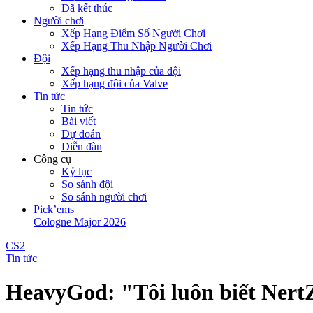
Đã kết thúc
Người chơi
Xếp Hạng Điểm Số Người Chơi
Xếp Hạng Thu Nhập Người Chơi
Đội
Xếp hạng thu nhập của đội
Xếp hạng đội của Valve
Tin tức
Tin tức
Bài viết
Dự đoán
Diễn đàn
Công cụ
Kỷ lục
So sánh đội
So sánh người chơi
Pick’ems
Cologne Major 2026
CS2
Tin tức
HeavyGod: "Tôi luôn biết NertZ