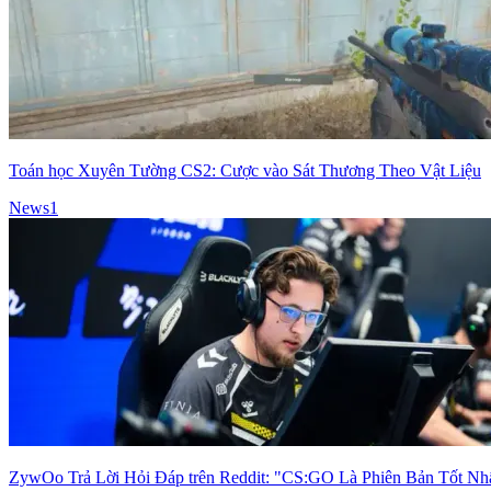
Toán học Xuyên Tường CS2: Cược vào Sát Thương Theo Vật Liệu
News
1
ZywOo Trả Lời Hỏi Đáp trên Reddit: "CS:GO Là Phiên Bản Tốt Nh