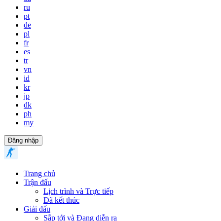
ru
pt
de
pl
fr
es
tr
vn
id
kr
jp
dk
ph
my
Đăng nhập
Trang chủ
Trận đấu
Lịch trình và Trực tiếp
Đã kết thúc
Giải đấu
Sắp tới và Đang diễn ra