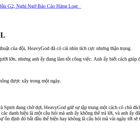
i Đầu G2, Nghi Ngờ Báo Cáo Hàng Loạt
GL
n thuật của đội, HeavyGod đã có cái nhìn tích cực nhưng thận trọng.
ười lớn, nhưng anh ấy đang làm tốt công việc. Anh ấy biết cách giúp đỡ
hông được xây trong một ngày.
và Spirit đang chờ đợi, HeavyGod giữ sự tập trung một cách có chủ đích
 các danh hiệu là một câu hỏi mà anh ấy không thể trả lời, và anh ấy đã
ự ổn định đó bắt đầu thể hiện hay không là câu hỏi mà vài ngày tới sẽ tr