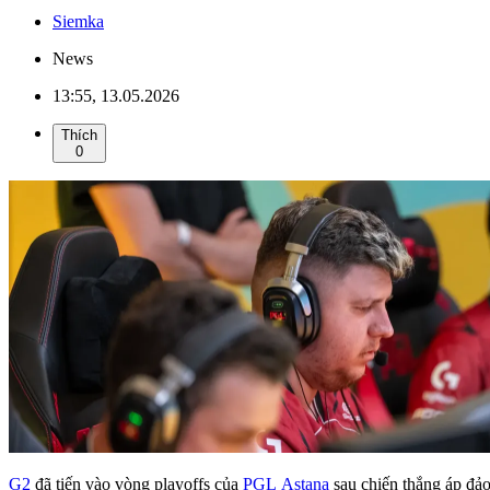
Siemka
News
13:55, 13.05.2026
Thích
0
G2
đã tiến vào vòng playoffs của
PGL Astana
sau chiến thắng áp đả