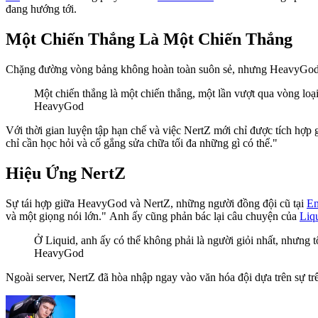
đang hướng tới.
Một Chiến Thắng Là Một Chiến Thắng
Chặng đường vòng bảng không hoàn toàn suôn sẻ, nhưng HeavyGod 
Một chiến thắng là một chiến thắng, một lần vượt qua vòng loại l
HeavyGod
Với thời gian luyện tập hạn chế và việc NertZ mới chỉ được tích hợp
chỉ cần học hỏi và cố gắng sửa chữa tối đa những gì có thể."
Hiệu Ứng NertZ
Sự tái hợp giữa HeavyGod và NertZ, những người đồng đội cũ tại
En
và một giọng nói lớn." Anh ấy cũng phản bác lại câu chuyện của
Liq
Ở Liquid, anh ấy có thể không phải là người giỏi nhất, nhưng tô
HeavyGod
Ngoài server, NertZ đã hòa nhập ngay vào văn hóa đội dựa trên sự t