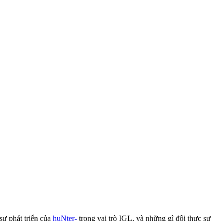
 sự phát triển của
huNter-
trong vai trò IGL, và những gì đội thực sự