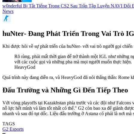
w0nderful Bị Tắt Tiếng Trong CS2 Sau Trận Tập Luyện NAVI Đố
News
huNter- Đang Phát Triển Trong Vai Trò I
Khi được hỏi về sự phát triển của huNter- với vai trò người gọi chiế
Rõ ràng, phải mất thời gian để trở thành một IGL như những ng
với các cuộc gọi và những pha mà mọi người muốn thực hiện.
HeavyGod
Quá trình này đang diễn ra, và HeavyGod đã nói thẳng thắn: Rome k
Đấu Trường và Những Gì Đến Tiếp Theo
Với vòng playoffs tại Kazakhstan phía trước và các đội như Falcons 
nỗ lực hết mình và làm tốt nhất có thể." G2 còn bao xa để giành được
nhanh và sau đó tụt dốc. Liệu đấu trường ở Astana có phải là nơi mà s
TAGS
G2 Esports