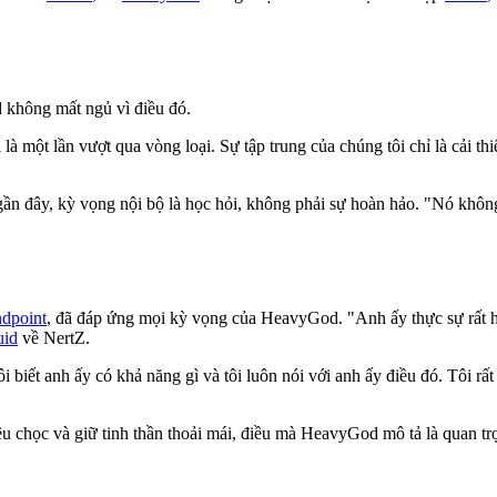
không mất ngủ vì điều đó.
à một lần vượt qua vòng loại. Sự tập trung của chúng tôi chỉ là cải thiệ
 gần đây, kỳ vọng nội bộ là học hỏi, không phải sự hoàn hảo. "Nó khôn
dpoint
, đã đáp ứng mọi kỳ vọng của HeavyGod. "Anh ấy thực sự rất hun
uid
về NertZ.
i biết anh ấy có khả năng gì và tôi luôn nói với anh ấy điều đó. Tôi rất
rêu chọc và giữ tinh thần thoải mái, điều mà HeavyGod mô tả là quan t