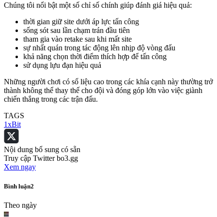
Chúng tôi nổi bật một số chỉ số chính giúp đánh giá hiệu quả:
thời gian giữ site dưới áp lực tấn công
sống sót sau lần chạm trán đầu tiên
tham gia vào retake sau khi mất site
sự nhất quán trong tác động lên nhịp độ vòng đấu
khả năng chọn thời điểm thích hợp để tấn công
sử dụng lựu đạn hiệu quả
Những người chơi có số liệu cao trong các khía cạnh này thường trở
thành không thể thay thế cho đội và đóng góp lớn vào việc giành
chiến thắng trong các trận đấu.
TAGS
1xBit
Nội dung bổ sung có sẵn
Truy cập Twitter bo3.gg
Xem ngay
Bình luận
2
Theo ngày