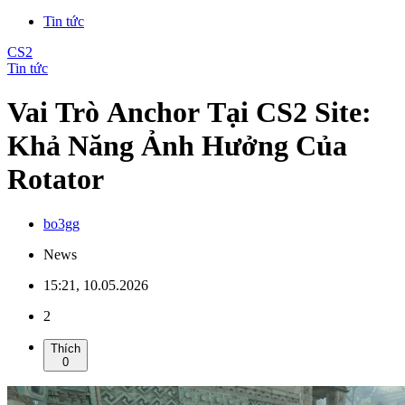
Tin tức
CS2
Tin tức
Vai Trò Anchor Tại CS2 Site:
Khả Năng Ảnh Hưởng Của
Rotator
bo3gg
News
15:21, 10.05.2026
2
Thích
0