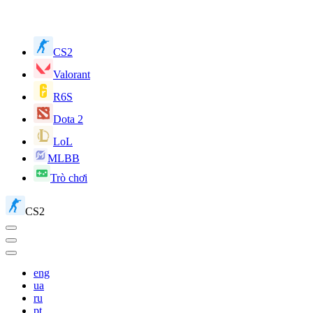
CS2
Valorant
R6S
Dota 2
LoL
MLBB
Trò chơi
CS2
eng
ua
ru
pt