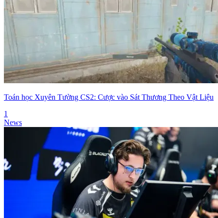
Toán học Xuyên Tường CS2: Cược vào Sát Thương Theo Vật Liệu
1
News