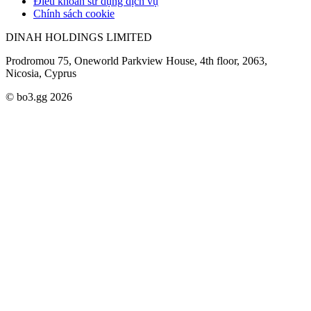
Điều khoản sử dụng dịch vụ
Chính sách cookie
DINAH HOLDINGS LIMITED
Prodromou 75, Oneworld Parkview House, 4th floor, 2063,
Nicosia, Cyprus
© bo3.gg 2026