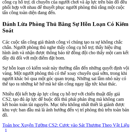
công cụ hỗ trợ, di chuyển của người chơi và áp lực trên bản đồ đều
phối hợp với nhau để thuyết phục người phòng thủ rằng một cuộc
tấn công toàn diện đang đến.
Đánh Lừa Phòng Thủ Bằng Sự Hỗn Loạn Có Kiểm
Soát
Các cuộc tấn công giả thành công vì chúng tạo ra sự không chắc
chắn. Người phòng thủ nghe thấy công cụ hỗ trợ, thấy hiệu ứng
hình ảnh và nhận được thông báo từ đồng đội cho thấy một cam kết
đầy đủ đối với một điểm đặt bom.
Sự hỗn loạn có kiểm soát này thường dẫn đến những quyết định vội
vàng. Một người phòng thủ có thể xoay chuyển quá sớm, trong khi
người khác bỏ qua một góc quan trọng. Những sai lầm nhỏ này có
thể tạo ra những kẽ hở mà kẻ tấn công ngay lập tức khai thác.
Nhiều đội kết hợp áp lực công cụ hỗ trợ với chiến thuật đẩy giả
CS2, tạo đủ áp lực để buộc đối thủ phải phản ứng mà không cam
kết hoàn toàn tài nguyên. Mục tiêu không nhất thiết là giành được
khu vực ban đầu mà là ảnh hưởng đến vị trí phòng thủ trên toàn bản
đồ.
Toán học Xuyên Tường CS2: Cược vào Sát Thương Theo Vật Liệu
1