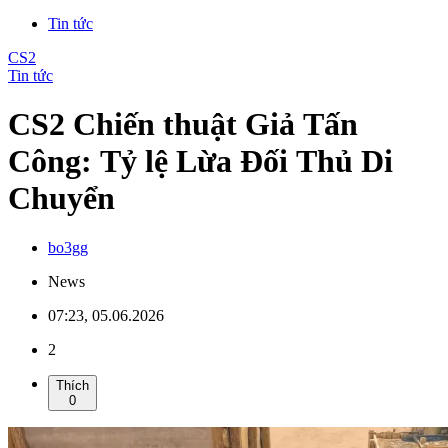
Tin tức
CS2
Tin tức
CS2 Chiến thuật Giả Tấn
Công: Tỷ lệ Lừa Đối Thủ Di
Chuyển
bo3gg
News
07:23, 05.06.2026
2
Thích
0