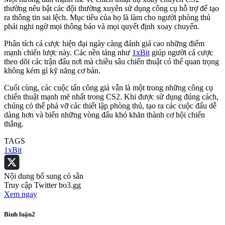
thường nêu bật các đội thường xuyên sử dụng công cụ hỗ trợ để tạo
ra thông tin sai lệch. Mục tiêu của họ là làm cho người phòng thủ
phải nghi ngờ mọi thông báo và mọi quyết định xoay chuyển.
Phân tích cá cược hiện đại ngày càng đánh giá cao những điểm
mạnh chiến lược này. Các nền tảng như
1xBit
giúp người cá cược
theo dõi các trận đấu nơi mà chiều sâu chiến thuật có thể quan trọng
không kém gì kỹ năng cơ bản.
Cuối cùng, các cuộc tấn công giả vẫn là một trong những công cụ
chiến thuật mạnh mẽ nhất trong CS2. Khi được sử dụng đúng cách,
chúng có thể phá vỡ các thiết lập phòng thủ, tạo ra các cuộc đấu dễ
dàng hơn và biến những vòng đấu khó khăn thành cơ hội chiến
thắng.
TAGS
1xBit
Nội dung bổ sung có sẵn
Truy cập Twitter bo3.gg
Xem ngay
Bình luận
2