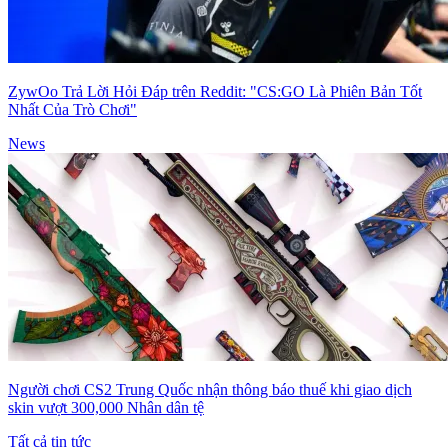
ZywOo Trả Lời Hỏi Đáp trên Reddit: "CS:GO Là Phiên Bản Tốt
Nhất Của Trò Chơi"
News
Người chơi CS2 Trung Quốc nhận thông báo thuế khi giao dịch
skin vượt 300,000 Nhân dân tệ
Tất cả tin tức