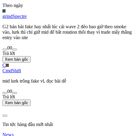
Theo ngày
grindSpectre
G2 bán bài fake hay nhất lúc cái wave 2 đéo bao giờ theo smoke
vào, lurk thì chỉ giữ mid để bắt rotation thôi thay vì trade mấy thằng
entry vào site
0
0
Trả lời
Xem bản gốc
C
CmdShift
mid lurk trông fake vl, đọc bài dễ
0
0
Trả lời
Xem bản gốc
Tin tức hàng đầu mới nhất
News