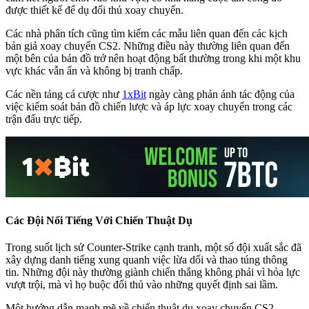
được thiết kế để dụ đối thủ xoay chuyển.
Các nhà phân tích cũng tìm kiếm các mẫu liên quan đến các kịch
bản giả xoay chuyển CS2. Những điều này thường liên quan đến
một bên của bản đồ trở nên hoạt động bất thường trong khi một khu
vực khác vẫn ẩn và không bị tranh chấp.
Các nền tảng cá cược như
1xBit
ngày càng phản ánh tác động của
việc kiểm soát bản đồ chiến lược và áp lực xoay chuyển trong các
trận đấu trực tiếp.
Các Đội Nổi Tiếng Với Chiến Thuật Dụ
Trong suốt lịch sử Counter-Strike cạnh tranh, một số đội xuất sắc đã
xây dựng danh tiếng xung quanh việc lừa dối và thao túng thông
tin. Những đội này thường giành chiến thắng không phải vì hỏa lực
vượt trội, mà vì họ buộc đối thủ vào những quyết định sai lầm.
Một hướng dẫn mạnh mẽ về chiến thuật dụ xoay chuyển CS2