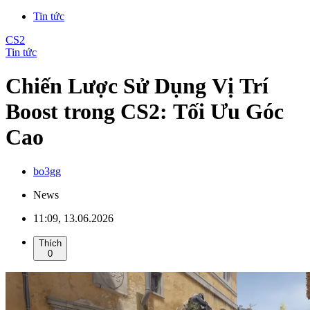
Tin tức
CS2
Tin tức
Chiến Lược Sử Dụng Vị Trí
Boost trong CS2: Tối Ưu Góc
Cao
bo3gg
News
11:09, 13.06.2026
Thích
0