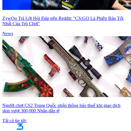
ZywOo Trả Lời Hỏi Đáp trên Reddit: "CS:GO Là Phiên Bản Tốt
Nhất Của Trò Chơi"
News
Người chơi CS2 Trung Quốc nhận thông báo thuế khi giao dịch
skin vượt 300,000 Nhân dân tệ
Tất cả tin tức