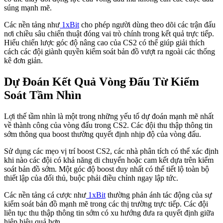
súng mạnh mẽ.
Các nền tảng như
1xBit
cho phép người dùng theo dõi các trận đấu
nơi chiều sâu chiến thuật đóng vai trò chính trong kết quả trực tiếp.
Hiểu chiến lược góc độ nâng cao của CS2 có thể giúp giải thích
cách các đội giành quyền kiểm soát bản đồ vượt ra ngoài các thống
kê đơn giản.
Dự Đoán Kết Quả Vòng Đấu Từ Kiểm
Soát Tầm Nhìn
Lợi thế tầm nhìn là một trong những yếu tố dự đoán mạnh mẽ nhất
về thành công của vòng đấu trong CS2. Các đội thu thập thông tin
sớm thông qua boost thường quyết định nhịp độ của vòng đấu.
Sử dụng các mẹo vị trí boost CS2, các nhà phân tích có thể xác định
khi nào các đội có khả năng di chuyển hoặc cam kết dựa trên kiểm
soát bản đồ sớm. Một góc độ boost duy nhất có thể tiết lộ toàn bộ
thiết lập của đối thủ, buộc phải điều chỉnh ngay lập tức.
Các nền tảng cá cược như
1xBit
thường phản ánh tác động của sự
kiểm soát bản đồ mạnh mẽ trong các thị trường trực tiếp. Các đội
liên tục thu thập thông tin sớm có xu hướng đưa ra quyết định giữa
hiệp hiệu quả hơn.