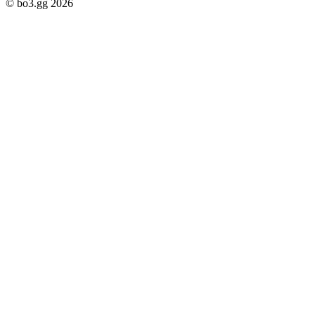
© bo3.gg 2026