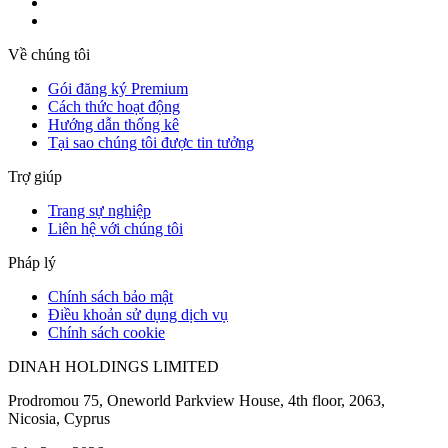
Về chúng tôi
Gói đăng ký Premium
Cách thức hoạt động
Hướng dẫn thống kê
Tại sao chúng tôi được tin tưởng
Trợ giúp
Trang sự nghiệp
Liên hệ với chúng tôi
Pháp lý
Chính sách bảo mật
Điều khoản sử dụng dịch vụ
Chính sách cookie
DINAH HOLDINGS LIMITED
Prodromou 75, Oneworld Parkview House, 4th floor, 2063,
Nicosia, Cyprus