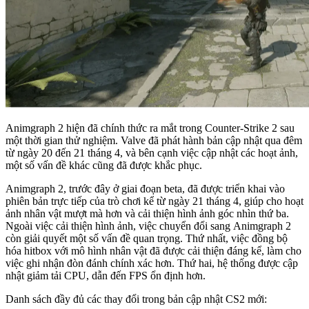
Animgraph 2 hiện đã chính thức ra mắt trong Counter-Strike 2 sau
một thời gian thử nghiệm. Valve đã phát hành bản cập nhật qua đêm
từ ngày 20 đến 21 tháng 4, và bên cạnh việc cập nhật các hoạt ảnh,
một số vấn đề khác cũng đã được khắc phục.
Animgraph 2, trước đây ở giai đoạn beta, đã được triển khai vào
phiên bản trực tiếp của trò chơi kể từ ngày 21 tháng 4, giúp cho hoạt
ảnh nhân vật mượt mà hơn và cải thiện hình ảnh góc nhìn thứ ba.
Ngoài việc cải thiện hình ảnh, việc chuyển đổi sang Animgraph 2
còn giải quyết một số vấn đề quan trọng. Thứ nhất, việc đồng bộ
hóa hitbox với mô hình nhân vật đã được cải thiện đáng kể, làm cho
việc ghi nhận đòn đánh chính xác hơn. Thứ hai, hệ thống được cập
nhật giảm tải CPU, dẫn đến FPS ổn định hơn.
Danh sách đầy đủ các thay đổi trong bản cập nhật CS2 mới: