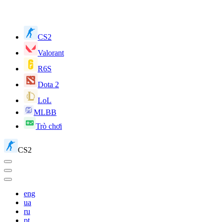
CS2
Valorant
R6S
Dota 2
LoL
MLBB
Trò chơi
CS2
eng
ua
ru
pt