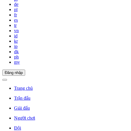
de
pl
fr
es
tr
vn
id
kr
jp
dk
ph
my
Đăng nhập
Trang chủ
Trận đấu
Giải đấu
Người chơi
Đội