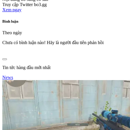
Truy cập Twitter bo3.gg
Xem ngay
Bình luận
Theo ngày
Chưa có bình luận nào! Hãy là người đầu tiên phản hồi
Tin tức hàng đầu mới nhất
News