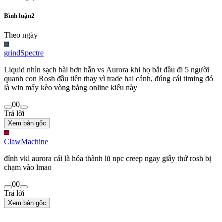
Bình luận
2
Theo ngày
grindSpectre
Liquid nhìn sạch bài hơn hẳn vs Aurora khi họ bắt đầu đi 5 người
quanh con Rosh đầu tiên thay vì trade hai cánh, đúng cái timing đó
là win mấy kèo vòng bảng online kiểu này
0
0
Trả lời
Xem bản gốc
ClawMachine
đỉnh vkl aurora cái là hóa thành lũ npc creep ngay giây thứ rosh bị
chạm vào lmao
0
0
Trả lời
Xem bản gốc