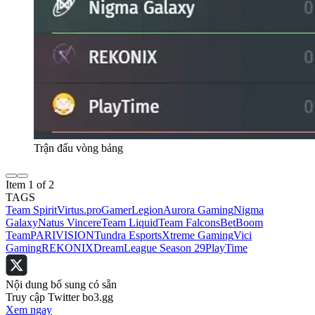
Trận đấu vòng bảng
Item 1 of 2
TAGS
Team Spirit
Virtus.pro
GamerLegion
Aurora Gaming
Nigma
Galaxy
Natus Vincere
Team Liquid
Team Falcons
BetBoom
Team
PARIVISION
Tundra Esports
Xtreme Gaming
Vici
Gaming
REKONIX
DreamLeague Season 29
PlayTime
Nội dung bổ sung có sẵn
Truy cập Twitter bo3.gg
Xem ngay