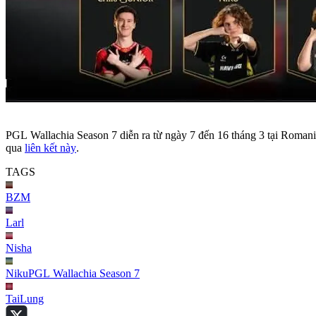
PGL Wallachia Season 7 diễn ra từ ngày 7 đến 16 tháng 3 tại Romania v
qua
liên kết này
.
TAGS
BZM
Larl
Nisha
Niku
PGL Wallachia Season 7
TaiLung