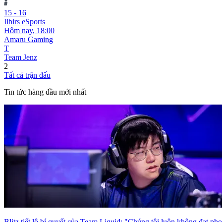
15
-
16
Ilbirs eSports
Hôm nay,
18:00
Amaru Gaming
T
Team Jenz
2
Tất cả trận đấu
Tin tức hàng đầu mới nhất
Blitz tiết lộ bí quyết của Team Liquid: "Chúng tôi luôn không đạt ph