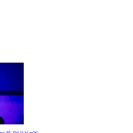
ong độ. Đó là bí mật"