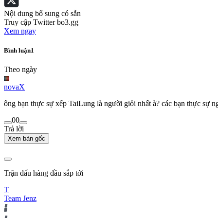
Nội dung bổ sung có sẵn
Truy cập Twitter bo3.gg
Xem ngay
Bình luận
1
Theo ngày
novaX
ông bạn thực sự xếp TaiLung là người giỏi nhất à? các bạn thực sự
0
0
Trả lời
Xem bản gốc
Trận đấu hàng đầu sắp tới
T
Team Jenz