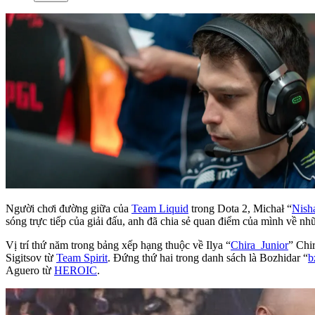
Người chơi đường giữa của
Team Liquid
trong Dota 2, Michał “
Nish
sóng trực tiếp của giải đấu, anh đã chia sẻ quan điểm của mình về 
Vị trí thứ năm trong bảng xếp hạng thuộc về Ilya “
Chira_Junior
” Chi
Sigitsov từ
Team Spirit
. Đứng thứ hai trong danh sách là Bozhidar “
b
Aguero từ
HEROIC
.