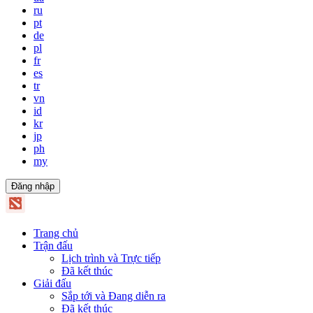
ru
pt
de
pl
fr
es
tr
vn
id
kr
jp
ph
my
Đăng nhập
Trang chủ
Trận đấu
Lịch trình và Trực tiếp
Đã kết thúc
Giải đấu
Sắp tới và Đang diễn ra
Đã kết thúc