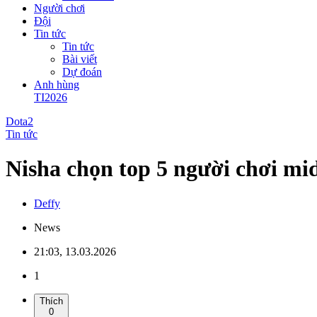
Người chơi
Đội
Tin tức
Tin tức
Bài viết
Dự đoán
Anh hùng
TI2026
Dota2
Tin tức
Nisha chọn top 5 người chơi mi
Deffy
News
21:03, 13.03.2026
1
Thích
0