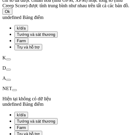
chỉ số đã được chuẩn hóa (như GPM, XPM) hoặc tổng số (như
Creep Score) được tính trung bình như nhau trên tất cả các bản đồ.
Ok
undefined Bảng điểm
k/d/a
Tướng và sát thương
Farm
Trụ và hỗ trợ
K
D
A
NET
Hiện tại không có dữ liệu
undefined Bảng điểm
k/d/a
Tướng và sát thương
Farm
Trụ và hỗ trợ