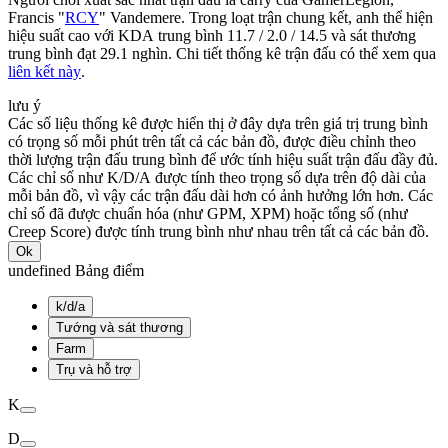
Francis "
RCY
" Vandemere. Trong loạt trận chung kết, anh thể hiện
hiệu suất cao với KDA trung bình 11.7 / 2.0 / 14.5 và sát thương
trung bình đạt 29.1 nghìn. Chi tiết thống kê trận đấu có thể xem qua
liên kết này
.
lưu ý
Các số liệu thống kê được hiển thị ở đây dựa trên giá trị trung bình
có trọng số mỗi phút trên tất cả các bản đồ, được điều chỉnh theo
thời lượng trận đấu trung bình để ước tính hiệu suất trận đấu đầy đủ.
Các chỉ số như K/D/A được tính theo trọng số dựa trên độ dài của
mỗi bản đồ, vì vậy các trận đấu dài hơn có ảnh hưởng lớn hơn. Các
chỉ số đã được chuẩn hóa (như GPM, XPM) hoặc tổng số (như
Creep Score) được tính trung bình như nhau trên tất cả các bản đồ.
Ok
undefined Bảng điểm
k/d/a
Tướng và sát thương
Farm
Trụ và hỗ trợ
K
D