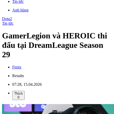
Tin tức
Anh hùng
Dota2
Tin tức
GamerLegion và HEROIC thi
đấu tại DreamLeague Season
29
Fenix
Results
07:28, 15.04.2026
Thích
0