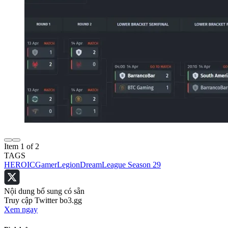
Item 1 of 2
TAGS
HEROIC
GamerLegion
DreamLeague Season 29
Nội dung bổ sung có sẵn
Truy cập Twitter bo3.gg
Xem ngay