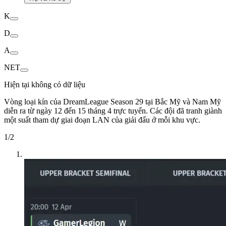
K
D
A
NET
Hiện tại không có dữ liệu
Vòng loại kín của DreamLeague Season 29 tại Bắc Mỹ và Nam Mỹ
diễn ra từ ngày 12 đến 15 tháng 4 trực tuyến. Các đội đã tranh giành
một suất tham dự giai đoạn LAN của giải đấu ở mỗi khu vực.
1
/
2