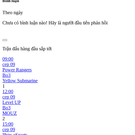
Bình luận
Theo ngày
Chưa có bình luận nào! Hãy là người đầu tiên phản hồi
Trận đấu hàng đầu sắp tới
09:00
сер 09
Power Rangers
Bo3
Yellow Submarine
1
12:00
сер 09
Level UP
Bo3
MOUZ
2
15:00
сер 09
Ilbirs eSports