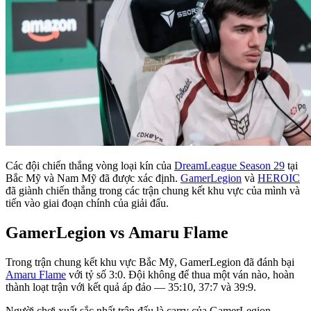
Các đội chiến thắng vòng loại kín của
DreamLeague Season 29
tại
Bắc Mỹ và Nam Mỹ đã được xác định.
GamerLegion
và
HEROIC
đã giành chiến thắng trong các trận chung kết khu vực của mình và
tiến vào giai đoạn chính của giải đấu.
GamerLegion vs Amaru Flame
Trong trận chung kết khu vực Bắc Mỹ, GamerLegion đã đánh bại
Amaru Flame
với tỷ số 3:0. Đội không để thua một ván nào, hoàn
thành loạt trận với kết quả áp đảo — 35:10, 37:7 và 39:9.
Người chơi xuất sắc nhất trận đấu là carry của GamerLegion,