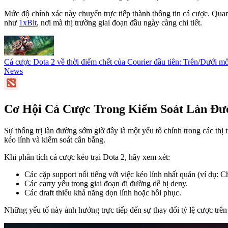
Mức độ chính xác này chuyển trực tiếp thành thông tin cá cược. Quan
như
1xBit
, nơi mà thị trường giai đoạn đầu ngày càng chi tiết.
Cá cược Dota 2 về thời điểm chết của Courier đầu tiên: Trên/Dưới 
News
Cơ Hội Cá Cược Trong Kiểm Soát Làn Đ
Sự thống trị làn đường sớm giờ đây là một yếu tố chính trong các thị 
kéo lính và kiểm soát cân bằng.
Khi phân tích cá cược kéo trại Dota 2, hãy xem xét:
Các cặp support nổi tiếng với việc kéo lính nhất quán (ví dụ: C
Các carry yếu trong giai đoạn đi đường dễ bị deny.
Các draft thiếu khả năng dọn lính hoặc hồi phục.
Những yếu tố này ảnh hưởng trực tiếp đến sự thay đổi tỷ lệ cược trê