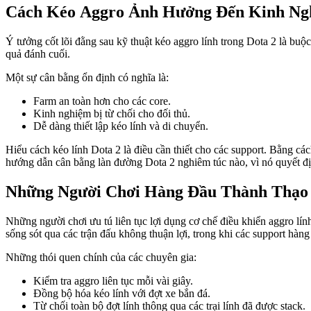
Cách Kéo Aggro Ảnh Hưởng Đến Kinh Ng
Ý tưởng cốt lõi đằng sau kỹ thuật kéo aggro lính trong Dota 2 là buộc 
quả đánh cuối.
Một sự cân bằng ổn định có nghĩa là:
Farm an toàn hơn cho các core.
Kinh nghiệm bị từ chối cho đối thủ.
Dễ dàng thiết lập kéo lính và di chuyển.
Hiểu cách kéo lính Dota 2 là điều cần thiết cho các support. Bằng cách
hướng dẫn cân bằng làn đường Dota 2 nghiêm túc nào, vì nó quyết định
Những Người Chơi Hàng Đầu Thành Thạo 
Những người chơi ưu tú liên tục lợi dụng cơ chế điều khiển aggro lín
sống sót qua các trận đấu không thuận lợi, trong khi các support hàn
Những thói quen chính của các chuyên gia:
Kiểm tra aggro liên tục mỗi vài giây.
Đồng bộ hóa kéo lính với đợt xe bắn đá.
Từ chối toàn bộ đợt lính thông qua các trại lính đã được stack.