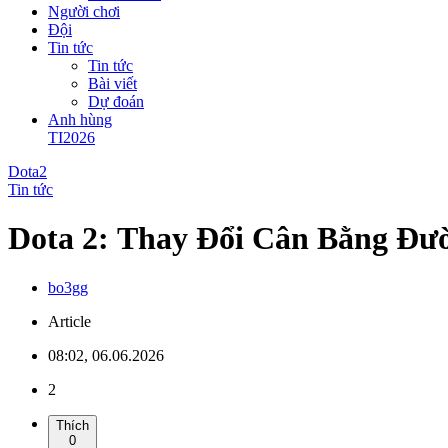
Người chơi
Đội
Tin tức
Tin tức
Bài viết
Dự đoán
Anh hùng
TI2026
Dota2
Tin tức
Dota 2: Thay Đổi Cân Bằng Đư
bo3gg
Article
08:02, 06.06.2026
2
Thích
0