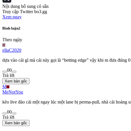
Nội dung bổ sung có sẵn
Truy cập Twitter bo3.gg
Xem ngay
Bình luận
2
Theo ngày
ellaC2020
dựa vào cái gì mà cái này gọi là “betting edge” vậy khi m đưa đúng 0 
0
0
Trả lời
Xem bản gốc
M
MeNotYou
kèo live đảo cái một ngay lúc một lane bị perma-pull, nhà cái hoảng 
0
0
Trả lời
Xem bản gốc