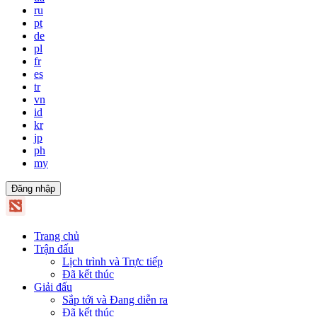
ru
pt
de
pl
fr
es
tr
vn
id
kr
jp
ph
my
Đăng nhập
Trang chủ
Trận đấu
Lịch trình và Trực tiếp
Đã kết thúc
Giải đấu
Sắp tới và Đang diễn ra
Đã kết thúc