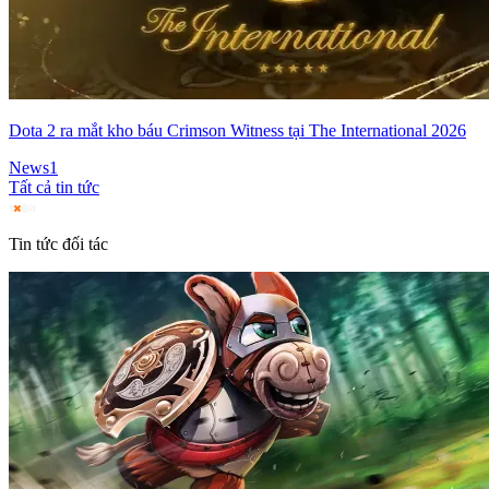
Dota 2 ra mắt kho báu Crimson Witness tại The International 2026
News
1
Tất cả tin tức
Tin tức đối tác