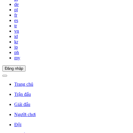
de
pl
fr
es
tr
vn
id
kr
jp
ph
my
Đăng nhập
Trang chủ
Trận đấu
Giải đấu
Người chơi
Đội