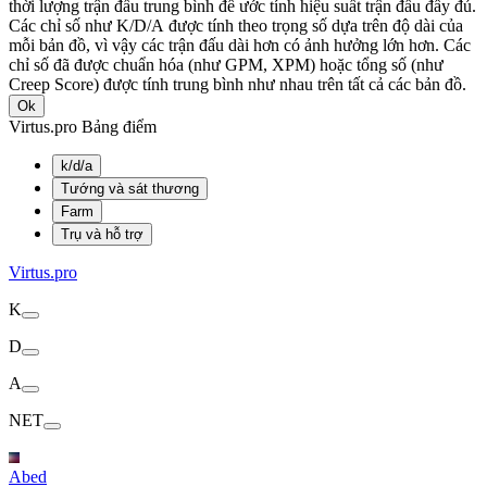
thời lượng trận đấu trung bình để ước tính hiệu suất trận đấu đầy đủ.
Các chỉ số như K/D/A được tính theo trọng số dựa trên độ dài của
mỗi bản đồ, vì vậy các trận đấu dài hơn có ảnh hưởng lớn hơn. Các
chỉ số đã được chuẩn hóa (như GPM, XPM) hoặc tổng số (như
Creep Score) được tính trung bình như nhau trên tất cả các bản đồ.
Ok
Virtus.pro Bảng điểm
k/d/a
Tướng và sát thương
Farm
Trụ và hỗ trợ
Virtus.pro
K
D
A
NET
Abed