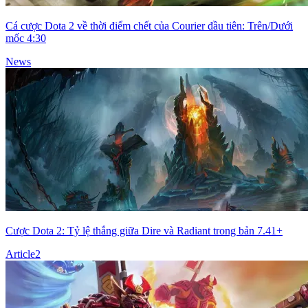
Cá cược Dota 2 về thời điểm chết của Courier đầu tiên: Trên/Dưới
mốc 4:30
News
Cược Dota 2: Tỷ lệ thắng giữa Dire và Radiant trong bản 7.41+
Article
2