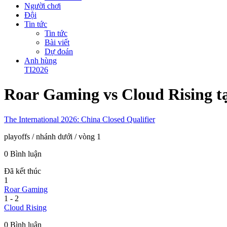
Người chơi
Đội
Tin tức
Tin tức
Bài viết
Dự đoán
Anh hùng
TI2026
Roar Gaming vs Cloud Rising tạ
The International 2026: China Closed Qualifier
playoffs
/ nhánh dưới
/ vòng 1
0 Bình luận
Đã kết thúc
1
Roar Gaming
1
-
2
Cloud Rising
0 Bình luận