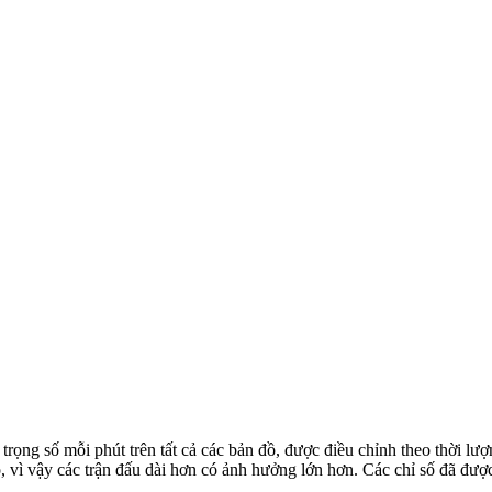
ó trọng số mỗi phút trên tất cả các bản đồ, được điều chỉnh theo thời lư
đồ, vì vậy các trận đấu dài hơn có ảnh hưởng lớn hơn. Các chỉ số đã