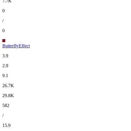
7.7K
0
/
0
ButterflyEffect
3.9
2.9
9.1
26.7K
29.8K
582
/
15.9