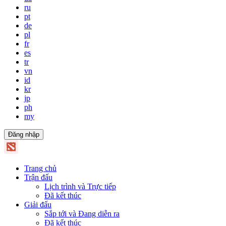
ru
pt
de
pl
fr
es
tr
vn
id
kr
jp
ph
my
Đăng nhập
Trang chủ
Trận đấu
Lịch trình và Trực tiếp
Đã kết thúc
Giải đấu
Sắp tới và Đang diễn ra
Đã kết thúc