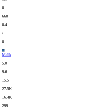
0
660
0.4
/
0
Malik
5.0
9.6
15.5
27.5K
16.4K
299