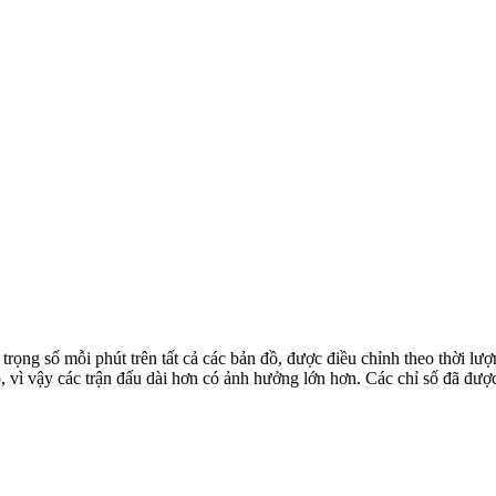
ó trọng số mỗi phút trên tất cả các bản đồ, được điều chỉnh theo thời lư
đồ, vì vậy các trận đấu dài hơn có ảnh hưởng lớn hơn. Các chỉ số đã