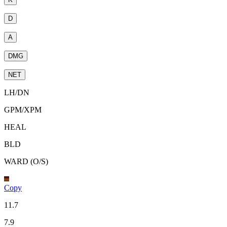
D
A
DMG
NET
LH
/
DN
GPM
/
XPM
HEAL
BLD
WARD (O/S)
Copy
11.7
7.9