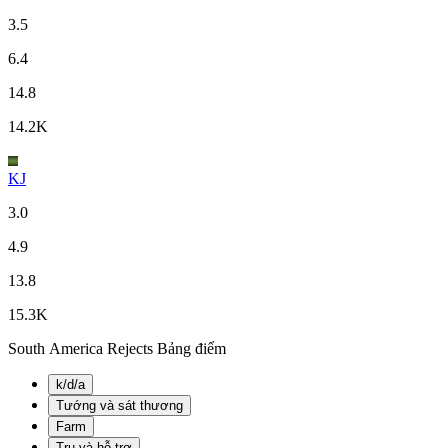
3.5
6.4
14.8
14.2K
KJ
3.0
4.9
13.8
15.3K
South America Rejects Bảng điểm
k/d/a
Tướng và sát thương
Farm
Trụ và hỗ trợ