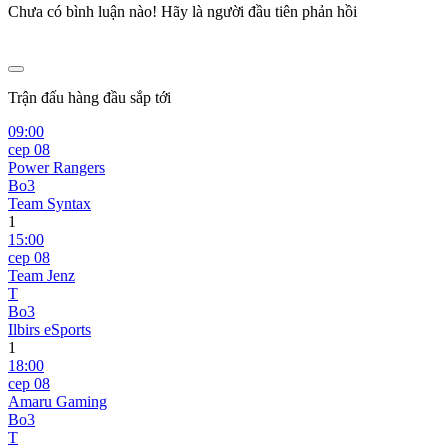
Chưa có bình luận nào! Hãy là người đầu tiên phản hồi
Trận đấu hàng đầu sắp tới
09:00
сер 08
Power Rangers
Bo3
Team Syntax
1
15:00
сер 08
Team Jenz
T
Bo3
Ilbirs eSports
1
18:00
сер 08
Amaru Gaming
Bo3
T