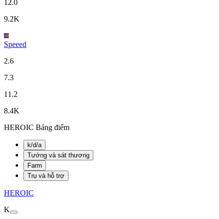
12.0
9.2K
Speeed
2.6
7.3
11.2
8.4K
HEROIC Bảng điểm
k/d/a
Tướng và sát thương
Farm
Trụ và hỗ trợ
HEROIC
K