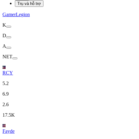
Trụ và hỗ trợ
GamerLegion
K
D
A
NET
RCY
5.2
6.9
2.6
17.5K
Fayde