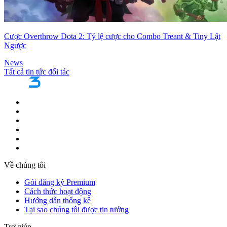
Cược Overthrow Dota 2: Tỷ lệ cược cho Combo Treant & Tiny Lật
Ngược
News
Tất cả tin tức đối tác
Về chúng tôi
Gói đăng ký Premium
Cách thức hoạt động
Hướng dẫn thống kê
Tại sao chúng tôi được tin tưởng
Trợ giúp