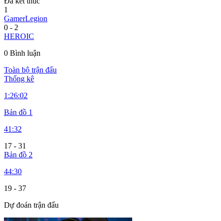
Đã kết thúc
1
GamerLegion
0
-
2
HEROIC
0 Bình luận
Toàn bộ trận đấu
Thống kê
1:
26:02
Bản đồ 1
41:32
17
-
31
Bản đồ 2
44:30
19
-
37
Dự đoán trận đấu