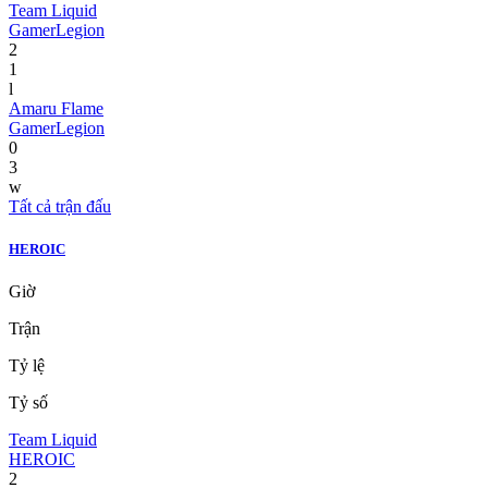
Team Liquid
GamerLegion
2
1
l
Amaru Flame
GamerLegion
0
3
w
Tất cả trận đấu
HEROIC
Giờ
Trận
Tỷ lệ
Tỷ số
Team Liquid
HEROIC
2