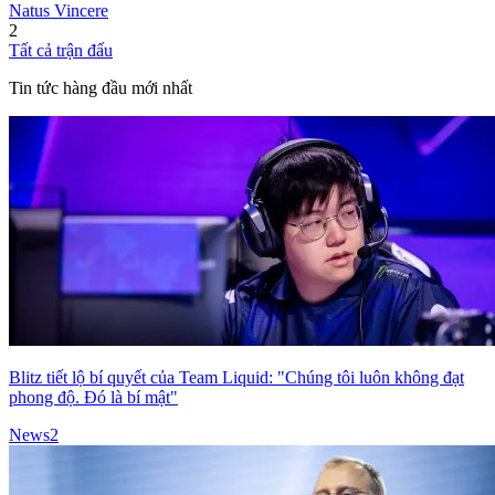
Natus Vincere
2
Tất cả trận đấu
Tin tức hàng đầu mới nhất
Blitz tiết lộ bí quyết của Team Liquid: "Chúng tôi luôn không đạt
phong độ. Đó là bí mật"
News
2