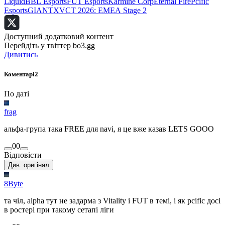
Liquid
BBL Esports
FUT Esports
Karmine Corp
Eternal Fire
Pcific
Esports
GIANTX
VCT 2026: EMEA Stage 2
Доступний додатковий контент
Перейдіть у твіттер bo3.gg
Дивитись
Коментарі
2
По даті
frag
альфа-група така FREE для navi, я це вже казав LETS GOOO
0
0
Відповісти
Див. оригінал
8Byte
та чіл, alpha тут не задарма з Vitality і FUT в темі, і як pcific досі
в ростері при такому сетапі ліги