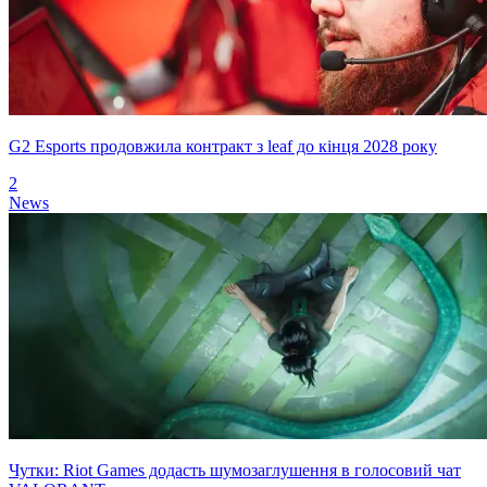
G2 Esports продовжила контракт з leaf до кінця 2028 року
2
News
Чутки: Riot Games додасть шумозаглушення в голосовий чат