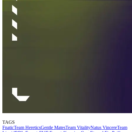
TAGS
Fnatic
Team Heretics
Gentle Mates
Team Vitality
Natus Vincere
Team