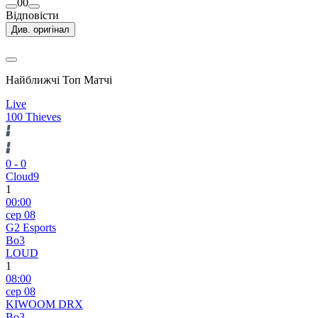
0
0
Відповісти
Див. оригінал
Найближчі Топ Матчі
Live
100 Thieves
0
-
0
Cloud9
1
00:00
сер 08
G2 Esports
Bo3
LOUD
1
08:00
сер 08
KIWOOM DRX
Bo3