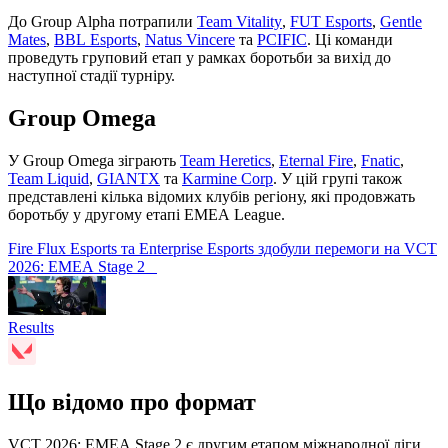
До Group Alpha потрапили
Team Vitality
,
FUT Esports
,
Gentle
Mates
,
BBL Esports
,
Natus Vincere
та
PCIFIC
. Ці команди
проведуть груповий етап у рамках боротьби за вихід до
наступної стадії турніру.
Group Omega
У Group Omega зіграють
Team Heretics
,
Eternal Fire
,
Fnatic
,
Team Liquid
,
GIANTX
та
Karmine Corp
. У цій групі також
представлені кілька відомих клубів регіону, які продовжать
боротьбу у другому етапі EMEA League.
Fire Flux Esports та Enterprise Esports здобули перемоги на VCT
2026: EMEA Stage 2
Results
Що відомо про формат
VCT 2026: EMEA Stage 2 є другим етапом міжнародної ліги