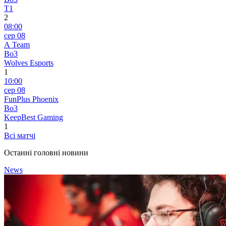
T1
2
08:00
сер 08
A Team
Bo3
Wolves Esports
1
10:00
сер 08
FunPlus Phoenix
Bo3
KeepBest Gaming
1
Всі матчі
Останні головні новини
News