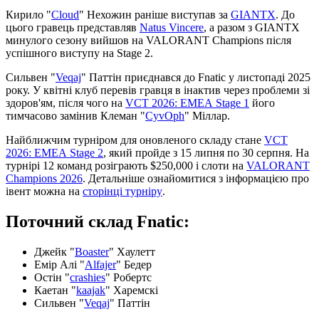
Кирило "
Cloud
" Нехожин раніше виступав за
GIANTX
. До
цього гравець представляв
Natus Vincere
, а разом з GIANTX
минулого сезону вийшов на VALORANT Champions після
успішного виступу на Stage 2.
Сильвен "
Veqaj
" Паттін приєднався до Fnatic у листопаді 2025
року. У квітні клуб перевів гравця в інактив через проблеми зі
здоров'ям, після чого на
VCT 2026: EMEA Stage 1
його
тимчасово замінив Клеман "
CyvOph
" Міллар.
Найближчим турніром для оновленого складу стане
VCT
2026: EMEA Stage 2
, який пройде з 15 липня по 30 серпня. На
турнірі 12 команд розіграють $250,000 і слоти на
VALORANT
Champions 2026
. Детальніше ознайомитися з інформацією про
івент можна на
сторінці турніру
.
Поточний склад Fnatic:
Джейк "
Boaster
" Хаулетт
Емір Алі "
Alfajer
" Бедер
Остін "
crashies
" Робертс
Каетан "
kaajak
" Харемскі
Сильвен "
Veqaj
" Паттін