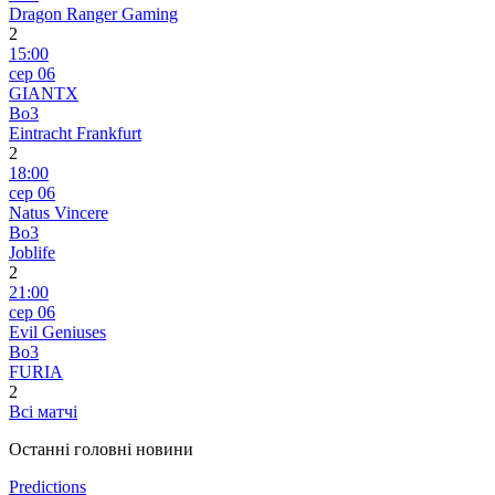
Dragon Ranger Gaming
2
15:00
сер 06
GIANTX
Bo3
Eintracht Frankfurt
2
18:00
сер 06
Natus Vincere
Bo3
Joblife
2
21:00
сер 06
Evil Geniuses
Bo3
FURIA
2
Всі матчі
Останні головні новини
Predictions