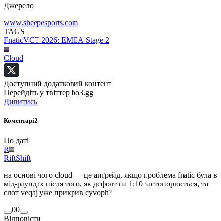
Джерело
www.sheepesports.com
TAGS
Fnatic
VCT 2026: EMEA Stage 2
Cloud
Доступний додатковий контент
Перейдіть у твіттер bo3.gg
Дивитись
Коментарі
2
По даті
R
RiftShift
на основі чого cloud — це апґрейд, якщо проблема fnatic була в
мід-раундах після того, як дефолт на 1:10 застопорюється, та
слот veqaj уже прикрив cyvoph?
0
0
Відповісти