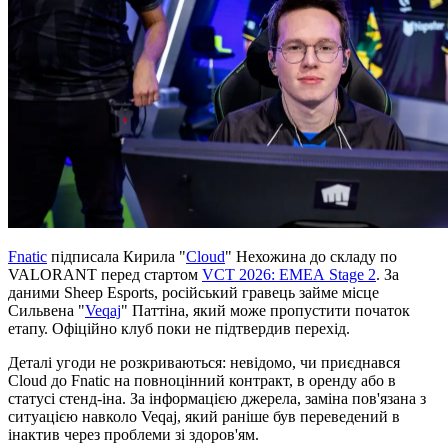
Fnatic
підписала Кирила "
Cloud
" Нехожина до складу по
VALORANT перед стартом
VCT 2026: EMEA Stage 2
. За
даними Sheep Esports, російський гравець займе місце
Сильвена "
Veqaj
" Паттіна, який може пропустити початок
етапу. Офіційно клуб поки не підтвердив перехід.
Деталі угоди не розкриваються: невідомо, чи приєднався
Cloud до Fnatic на повноцінний контракт, в оренду або в
статусі стенд-іна. За інформацією джерела, заміна пов'язана з
ситуацією навколо Veqaj, який раніше був переведений в
інактив через проблеми зі здоров'ям.