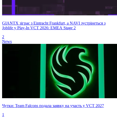
GIANTX зіграє з Eintracht Frankfurt, а NAVI зустрінеться з
Joblife у Play-In VCT 2026: EMEA Stage 2
2
News
Чутки: Team Falcons подала заявку на участь у VCT 2027
1