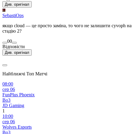
Див. оригінал
SebastiOps
якщо cloud — це просто заміна, то чого не залишити cyvoph на
стадію 2?
0
0
Відповісти
Див. оригінал
Найближчі Топ Матчі
08:00
сер 06
FunPlus Phoenix
Bo3
JD Gaming
1
10:00
сер 06
Wolves Esports
Bo3