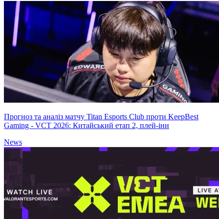
Прогноз та аналіз матчу Titan Esports Club проти KeepBest
Gaming - VCT 2026: Китайський етап 2, плей-іни
News