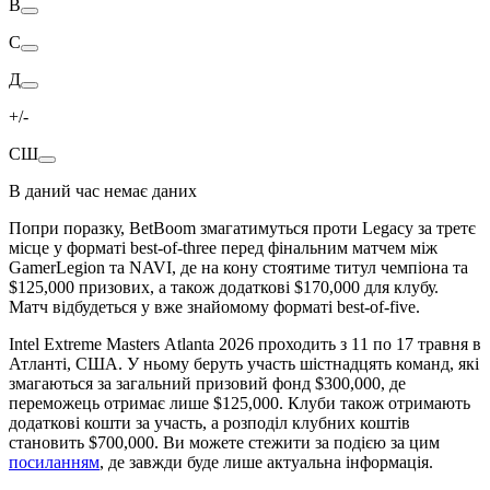
В
С
Д
+/-
СШ
В даний час немає даних
Попри поразку, BetBoom змагатимуться проти Legacy за третє
місце у форматі best-of-three перед фінальним матчем між
GamerLegion та NAVI, де на кону стоятиме титул чемпіона та
$125,000 призових, а також додаткові $170,000 для клубу.
Матч відбудеться у вже знайомому форматі best-of-five.
Intel Extreme Masters Atlanta 2026 проходить з 11 по 17 травня в
Атланті, США. У ньому беруть участь шістнадцять команд, які
змагаються за загальний призовий фонд $300,000, де
переможець отримає лише $125,000. Клуби також отримають
додаткові кошти за участь, а розподіл клубних коштів
становить $700,000. Ви можете стежити за подією за цим
посиланням
, де завжди буде лише актуальна інформація.