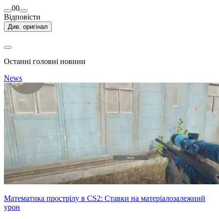
0
0
Відповісти
Див. оригінал
Останні головні новини
News
Математика прострілу в CS2: Ставки на матеріалозалежний
урон