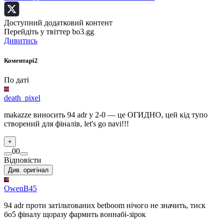
Доступний додатковий контент
Перейдіть у твіттер bo3.gg
Дивитись
Коментарі
2
По даті
death_pixel
makazze виносить 94 adr у 2-0 — це ОГИДНО, цей кід тупо
створений для фіналів, let's go navi!!!
+
0
0
Відповісти
Див. оригінал
OwenB45
94 adr проти затільтованих betboom нічого не значить, тиск
бо5 фіналу щоразу фармить воннабі-зірок