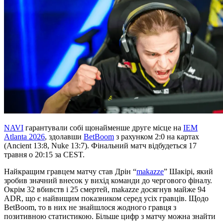
NAVI
гарантували собі щонайменше друге місце на
IEM
Atlanta 2026
, здолавши
BetBoom
з рахунком 2:0 на картах
(Ancient 13:8, Nuke 13:7). Фінальний матч відбудеться 17
травня о 20:15 за CEST.
Найкращим гравцем матчу став Дрін “
makazze
” Шакірі, який
зробив значний внесок у вихід команди до чергового фіналу.
Окрім 32 вбивств і 25 смертей, makazze досягнув майже 94
ADR, що є найвищим показником серед усіх гравців. Щодо
BetBoom, то в них не знайшлося жодного гравця з
позитивною статистикою. Більше цифр з матчу можна знайти