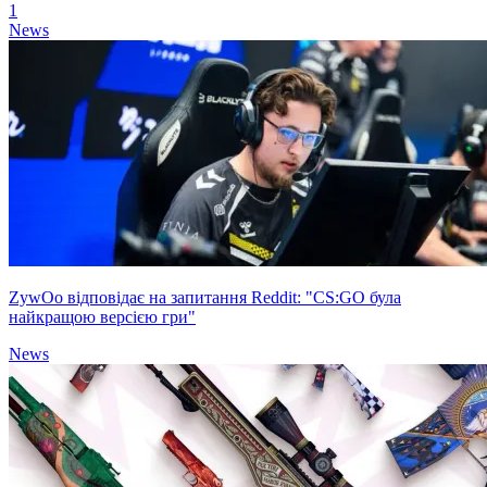
1
News
ZywOo відповідає на запитання Reddit: "CS:GO була
найкращою версією гри"
News