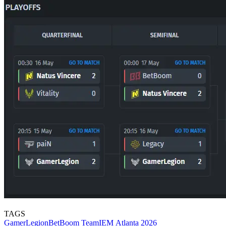
TAGS
GamerLegion
BetBoom Team
IEM Atlanta 2026