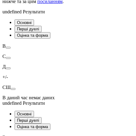
нижче та за цим
посиланням
.
undefined Результати
Основні
Перші дуелі
Оцінка та форма
В
С
Д
+/-
СШ
В даний час немає даних
undefined Результати
Основні
Перші дуелі
Оцінка та форма