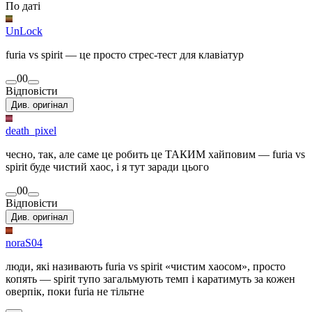
По даті
UnLock
furia vs spirit — це просто стрес-тест для клавіатур
0
0
Відповісти
Див. оригінал
death_pixel
чесно, так, але саме це робить це ТАКИМ хайповим — furia vs
spirit буде чистий хаос, і я тут заради цього
0
0
Відповісти
Див. оригінал
noraS04
люди, які називають furia vs spirit «чистим хаосом», просто
копять — spirit тупо загальмують темп і каратимуть за кожен
оверпік, поки furia не тільтне