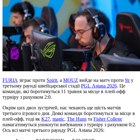
FURIA
зіграє проти
Spirit
, а
MOUZ
вийде на матч проти
9z
у
третьому раунді швейцарської стадії
PGL Astana 2026
. Це
команди, які боротимуться 11 травня за місце в плей-офф
турніру з рахунком 2:0.
Окрім цих двох зустрічей, нас чекають ще шість матчів
третього ігрового дня. Деякі команди боротимуться за місце в
плей-офф, тоді як
K27
,
magic
,
The Huns
та
Fisher College
намагатимуться уникнути вибування з турніру з рахунком 0:2.
Ось всі матчі третього раунду PGL Astana 2026: