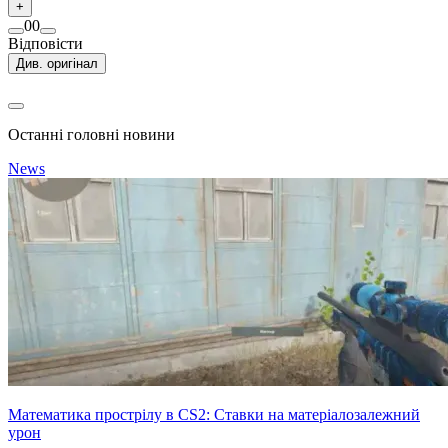
+
0
0
Відповісти
Див. оригінал
Останні головні новини
News
Математика прострілу в CS2: Ставки на матеріалозалежний
урон