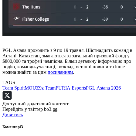
PGL Astana проходить з 9 по 19 травня. Шістнадцять команд в
Астані, Казахстан, змагаються за загальний призовий фонд у
$800,000 та трофей чемпіона. Більш детальну інформацію про
подію, команди-учасниці, розклад, останні новини та інше
можна знайти за цим
посиланням
.
TAGS
Team Spirit
MOUZ
9z Team
FURIA Esports
PGL Astana 2026
Доступний додатковий контент
Перейдіть у твіттер bo3.gg
Дивитись
Коментарі
3