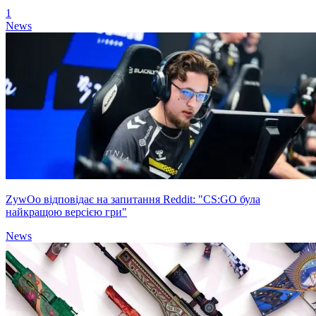
1
News
ZywOo відповідає на запитання Reddit: "CS:GO була
найкращою версією гри"
News