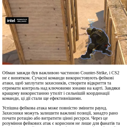
Обман завжди був важливою частиною Counter-Strike, і CS2
не є винятком. Сучасні команди використовують фейкові
атаки, щоб заплутати захисників, створити відкриття та
отримати контроль над ключовими зонами на карті. Завдяки
кращому використанню утиліт і сильнішій координації
команди, ці дії стали ще ефективнішими.
Успішна фейкова атака може повністю змінити раунд.
Захисники можуть залишити важливі позиції, занадто рано
почати ротацію або витратити цінні ресурси. Через це
розуміння фейкових атак є корисним не лише для фанатів та