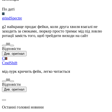
По даті
grindSpectre
g2 найкраще продає фейки, коли друга хвиля взагалі не
заходить за смоками, люркер просто тримає мід під ловлю
ротації замість того, щоб трейдити виходи на сайт
0
0
Відповісти
Див. оригінал
C
CmdShift
мід-лурк кричить фейк, легко читається
0
0
Відповісти
Див. оригінал
Останні головні новини