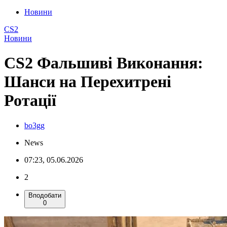
Новини
CS2
Новини
CS2 Фальшиві Виконання:
Шанси на Перехитрені
Ротації
bo3gg
News
07:23, 05.06.2026
2
Вподобати
0