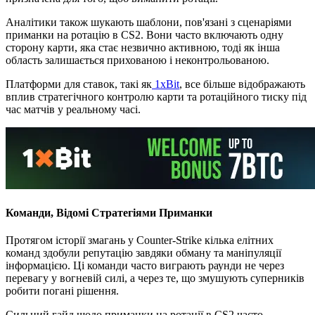
Аналітики також шукають шаблони, пов'язані з сценаріями
приманки на ротацію в CS2. Вони часто включають одну
сторону карти, яка стає незвично активною, тоді як інша
область залишається прихованою і неконтрольованою.
Платформи для ставок, такі як
1xBit
, все більше відображають
вплив стратегічного контролю карти та ротаційного тиску під
час матчів у реальному часі.
Команди, Відомі Стратегіями Приманки
Протягом історії змагань у Counter-Strike кілька елітних
команд здобули репутацію завдяки обману та маніпуляції
інформацією. Ці команди часто виграють раунди не через
перевагу у вогневій силі, а через те, що змушують суперників
робити погані рішення.
Сильний гайд щодо приманки на ротації в CS2 часто