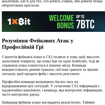
аналітиків, але й для тих, хто робить ставки, аби робити більш
обґрунтовані прогнози.
Розуміння Фейкових Атак у
Професійній Грі
Стратегія фейкової атаки в CS2 полягає в тому, щоб змусити
захисників повірити, що атака йде на один бомбсайт, тоді як
справжня атака планується в іншому місці. Команди
використовують димові гранати, світлові гранати та звукові
сигнали, щоб продати фейк і змусити реагувати.
Професійні команди витрачають багато часу на
відпрацювання цих ситуацій. У сучасному CS2 інформація є
надзвичайно важливою, і команда, яка контролює інформацію,
часто контролює раунд.
Найкращі фейкові атаки виглядають реалістично. Таймінг