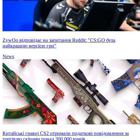
ZywOo відповідає на запитання Reddit: "CS:GO була
найкращою версією гри"
News
Китайські гравці CS2 отримали податкові повідомлення за
торгівлю скінами понад 300,000 юанів