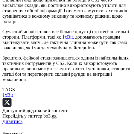
висвітлює склади, які постійно використовують утиліти для
створення хибної інформації. Їхня мета - змусити захисників
сумніватися в кожному виклику та кожному рішенні щодо
ротації.
Сучасний аналіз ставок все більше цінує ці стратегічні сильні
сторони. Платформи, такі як
1xBit
, допомагають гравцям
відстежувати матчі, де тактична глибина може бути так само
важливою, як і чиста механічна майстерність.
Зрештою, фейкові атаки залишаються одним із найсильніших
тактичних інструментів у CS2. Коли їх використовують
правильно, вони можуть зламати захисні установки, створити
легші бої та перетворити складні раунди на виграшні
можливості.
TAGS
1xBit
Доступний додатковий контент
Перейдіть у твіттер bo3.gg
Дивитись
Коментарі
2