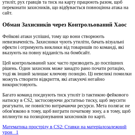
утиліт, рух гравців та тиск на карту працюють разом, щоб
переконати захисників, що відбувається повноцінна атака на
сайт.
Обман Захисників через Контрольований Хаос
Фейкові атаки успішні, тому що вони створюють
невизначеність. Захисники чують утиліти, бачать візуальні
ефекти і отримують виклики від товаришів по команді, які
вказують на повну відданість на бомбсайт.
Цей контрольований хаос часто призводить до поспішних
рішень. Один захисник може занадто рано почати ротацію,
тоді як інший залишає ключову позицію. Ці невеликі помилки
можуть створити відкриття, які атакуючі негайно
використовують.
Багато команд поєднують тиск утиліт із тактикою фейкового
натиску в CS2, застосовуючи достатньо тиску, щоб змусити
реагувати, не повністю витрачаючи ресурси. Мета полягає не
обов'язково в тому, щоб виграти початкову зону, а в тому, щоб
вплинути на позиціонування захисників по карті.
Математика прострілу в CS2: Ставки на матеріалозалежний
урон
1