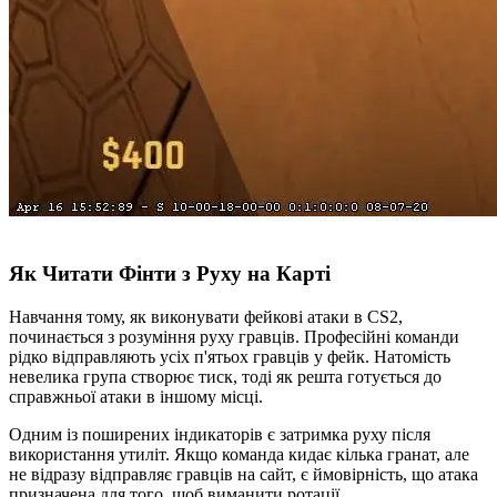
Як Читати Фінти з Руху на Карті
Навчання тому, як виконувати фейкові атаки в CS2,
починається з розуміння руху гравців. Професійні команди
рідко відправляють усіх п'ятьох гравців у фейк. Натомість
невелика група створює тиск, тоді як решта готується до
справжньої атаки в іншому місці.
Одним із поширених індикаторів є затримка руху після
використання утиліт. Якщо команда кидає кілька гранат, але
не відразу відправляє гравців на сайт, є ймовірність, що атака
призначена для того, щоб виманити ротації.