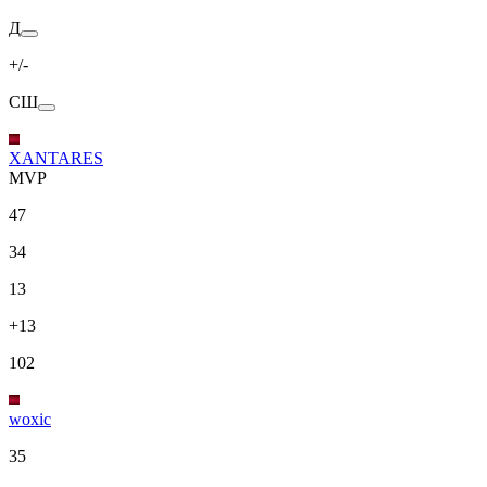
Д
+/-
СШ
XANTARES
MVP
47
34
13
+13
102
woxic
35