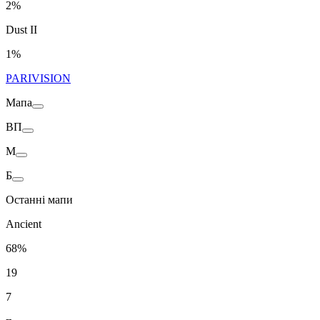
2%
Dust II
1%
PARIVISION
Мапа
ВП
M
Б
Останні мапи
Ancient
68%
19
7