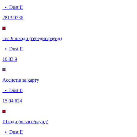
•
Dust II
28
13.9736
Tec-9 шкоди (середнє/раунд)
•
Dust II
10.8
3.9
Ассистів за карту
•
Dust II
15.9
4.624
Шкоди (всього/раунд)
•
Dust II