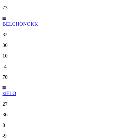
73
BELCHONOKK
32
36
10
-4
70
xiELO
27
36
8
-9