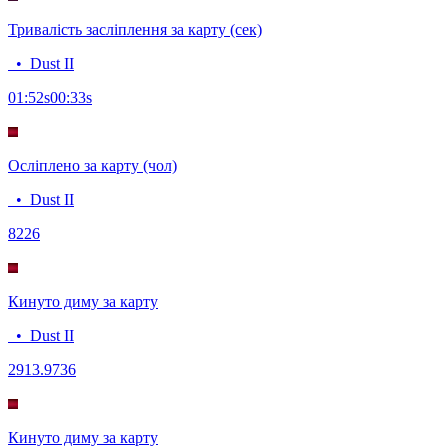
Тривалість засліплення за карту (сек)
•
Dust II
01:52
s
00:33
s
Осліплено за карту (чол)
•
Dust II
82
26
Кинуто диму за карту
•
Dust II
29
13.9736
Кинуто диму за карту