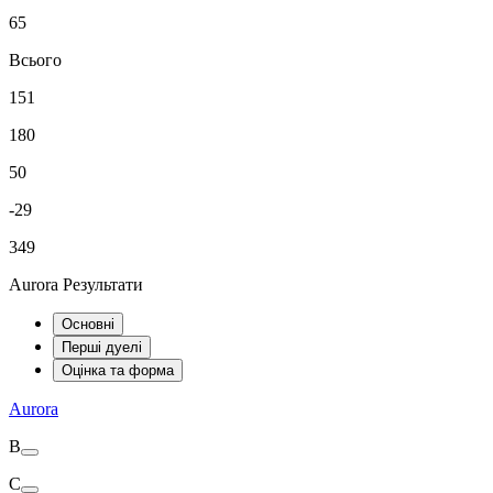
65
Всього
151
180
50
-29
349
Aurora Результати
Основні
Перші дуелі
Оцінка та форма
Aurora
В
С