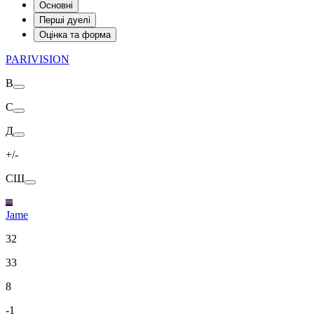
Основні
Перші дуелі
Оцінка та форма
PARIVISION
В
С
Д
+/-
СШ
Jame
32
33
8
-1