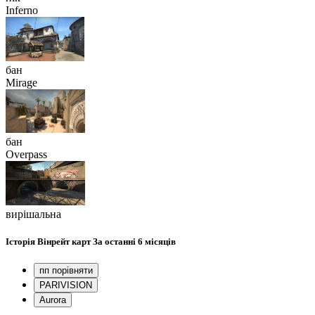
Inferno
бан
Mirage
бан
Overpass
вирішальна
Історія
Вінрейт карт
За останні 6 місяців
пп порівняти
PARIVISION
Aurora