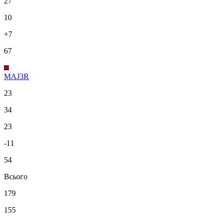
27
10
+7
67
MAJ3R
23
34
23
-11
54
Всього
179
155