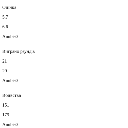
Оцінка
5.7
6.6
Anubis
0
Виграно раундів
21
29
Anubis
0
Вбивства
151
179
Anubis
0