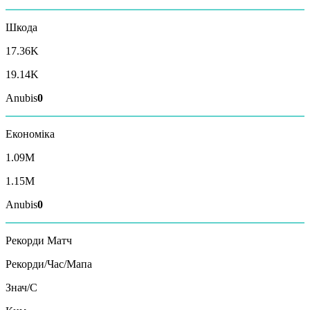
Шкода
17.36K
19.14K
Anubis
0
Економіка
1.09M
1.15M
Anubis
0
Рекорди
Матч
Рекорди/Час/Мапа
Знач/C