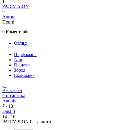
1
PARIVISION
0
-
2
Aurora
Повні
0 Коментарів
Огляд
Перфоманс
Aim
Гранати
Зброя
Економіка
Весь матч
Статистика
Anubis
7
-
13
Dust II
14
-
16
PARIVISION Результати