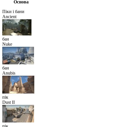
Основа
Піки і бани
Ancient
бан
Nuke
бан
Anubis
пік
Dust II
пік