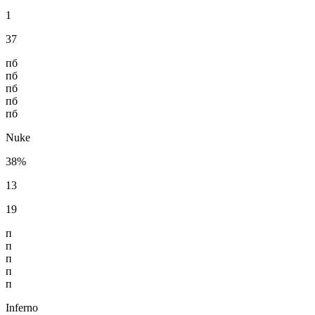
1
37
пб
пб
пб
пб
пб
Nuke
38%
13
19
п
п
п
п
п
Inferno