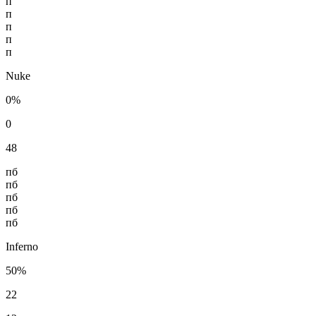
п
п
п
п
п
Nuke
0%
0
48
пб
пб
пб
пб
пб
Inferno
50%
22