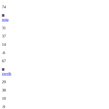
74
nota
31
37
14
-6
67
zweih
29
38
10
-9