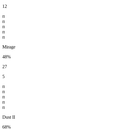
12
п
п
п
п
п
Mirage
48%
27
5
п
п
п
п
п
Dust II
68%