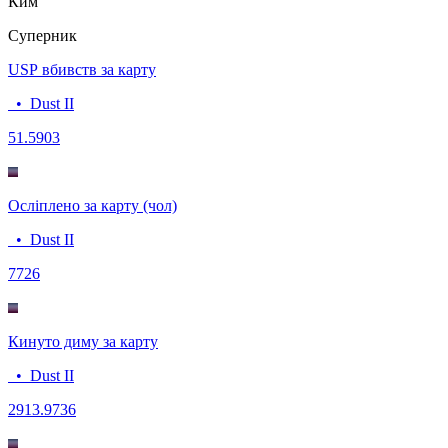
Ким
Суперник
USP вбивств за карту
•
Dust II
5
1.5903
Осліплено за карту (чол)
•
Dust II
77
26
Кинуто диму за карту
•
Dust II
29
13.9736