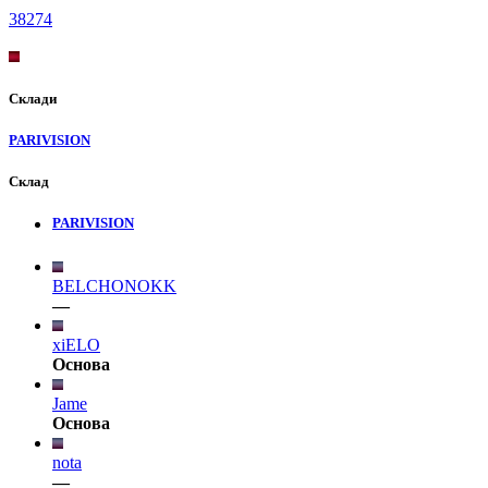
382
74
Склади
PARIVISION
Склад
PARIVISION
BELCHONOKK
—
xiELO
Основа
Jame
Основа
nota
—