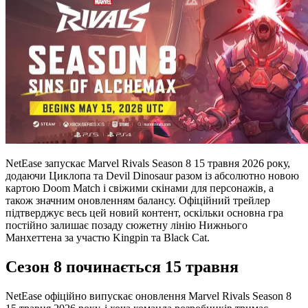
NetEase запускає Marvel Rivals Season 8 15 травня 2026 року,
додаючи Циклопа та Devil Dinosaur разом із абсолютно новою
картою Doom Match і свіжими скінами для персонажів, а
також значним оновленням балансу. Офіційний трейлер
підтверджує весь цей новий контент, оскільки основна гра
постійно залишає позаду сюжетну лінію Нижнього
Манхеттена за участю Kingpin та Black Cat.
Сезон 8 починається 15 травня
NetEase офіційно випускає оновлення Marvel Rivals Season 8