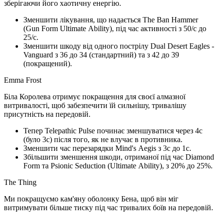
зберігаючи його хаотичну енергію.
Зменшити лікування, що надається The Ban Hammer
(Gun Form Ultimate Ability), під час активності з 50/с до
25/с.
Зменшити шкоду від одного пострілу Dual Desert Eagles -
Vanguard з 36 до 34 (стандартний) та з 42 до 39
(покращений).
Emma Frost
Біла Королева отримує покращення для своєї алмазної
витривалості, щоб забезпечити їй сильнішу, тривалішу
присутність на передовій.
Тепер Telepathic Pulse починає зменшуватися через 4с
(було 3с) після того, як не влучає в противника.
Зменшити час перезарядки Mind's Aegis з 3с до 1с.
Збільшити зменшення шкоди, отриманої під час Diamond
Form та Psionic Seduction (Ultimate Ability), з 20% до 25%.
The Thing
Ми покращуємо кам'яну оболонку Бена, щоб він міг
витримувати більше тиску під час тривалих боїв на передовій.