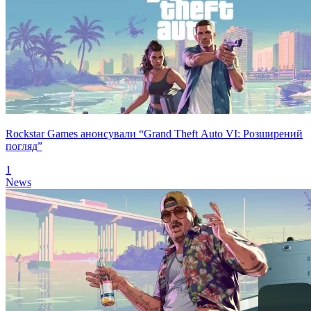
Rockstar Games анонсували “Grand Theft Auto VI: Розширений
погляд”
1
News