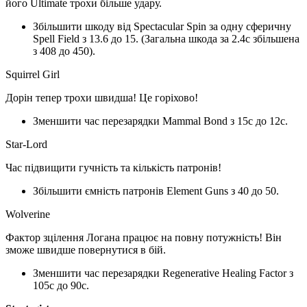
його Ultimate трохи більше удару.
Збільшити шкоду від Spectacular Spin за одну сферичну
Spell Field з 13.6 до 15. (Загальна шкода за 2.4с збільшена
з 408 до 450).
Squirrel Girl
Дорін тепер трохи швидша! Це горіхово!
Зменшити час перезарядки Mammal Bond з 15с до 12с.
Star-Lord
Час підвищити гучність та кількість патронів!
Збільшити ємність патронів Element Guns з 40 до 50.
Wolverine
Фактор зцілення Логана працює на повну потужність! Він
зможе швидше повернутися в бій.
Зменшити час перезарядки Regenerative Healing Factor з
105с до 90с.