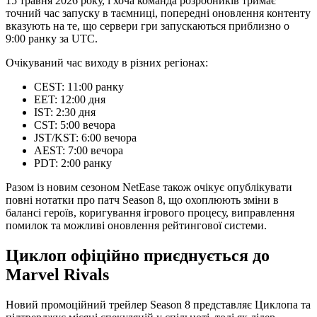
15 травня 2026 року, і хоча команда розробників тримає
точний час запуску в таємниці, попередні оновлення контенту
вказують на те, що сервери гри запускаються приблизно о
9:00 ранку за UTC.
Очікуваний час виходу в різних регіонах:
CEST: 11:00 ранку
EET: 12:00 дня
IST: 2:30 дня
CST: 5:00 вечора
JST/KST: 6:00 вечора
AEST: 7:00 вечора
PDT: 2:00 ранку
Разом із новим сезоном NetEase також очікує опублікувати
повні нотатки про патч Season 8, що охоплюють зміни в
балансі героїв, коригування ігрового процесу, виправлення
помилок та можливі оновлення рейтингової системи.
Циклоп офіційно приєднується до
Marvel Rivals
Новий промоційний трейлер Season 8 представляє Циклопа та