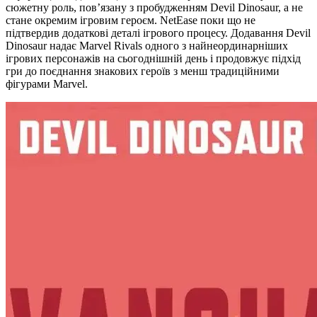
сюжетну роль, пов’язану з пробудженням Devil Dinosaur, а не
стане окремим ігровим героєм. NetEase поки що не
підтвердив додаткові деталі ігрового процесу. Додавання Devil
Dinosaur надає Marvel Rivals одного з найнеординарніших
ігрових персонажів на сьогоднішній день і продовжує підхід
гри до поєднання знакових героїв з менш традиційними
фігурами Marvel.