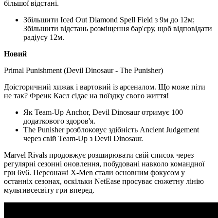
більшої відстані.
Збільшити Iced Out Diamond Spell Field з 9м до 12м;
Збільшити відстань розміщення бар'єру, щоб відповідати
радіусу 12м.
Новий
Primal Punishment (Devil Dinosaur - The Punisher)
Доісторичний хижак і вартовий із арсеналом. Що може піти
не так? Френк Касл сідає на поїздку свого життя!
Як Team-Up Anchor, Devil Dinosaur отримує 100
додаткового здоров'я.
The Punisher розблоковує здібність Ancient Judgement
через свій Team-Up з Devil Dinosaur.
Marvel Rivals продовжує розширювати свій список через
регулярні сезонні оновлення, побудовані навколо командної
гри 6v6. Персонажі X-Men стали основним фокусом у
останніх сезонах, оскільки NetEase просуває сюжетну лінію
мультивсесвіту гри вперед.