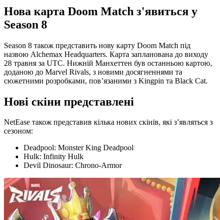
Нова карта Doom Match з'явиться у
Season 8
Season 8 також представить нову карту Doom Match під
назвою Alchemax Headquarters. Карта запланована до виходу
28 травня за UTC. Нижній Манхеттен був останньою картою,
доданою до Marvel Rivals, з новими досягненнями та
сюжетними розробками, пов’язаними з Kingpin та Black Cat.
Нові скіни представлені
NetEase також представив кілька нових скінів, які з’являться з
сезоном:
Deadpool: Monster King Deadpool
Hulk: Infinity Hulk
Devil Dinosaur: Chrono-Armor