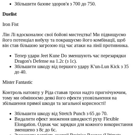
Збільшити базове здоров'я з 700 до 750.
Duelist
Iron Fist
Лін Лі вдосконалює свої бойові мистецтва! Ми підвищуємо
його потенціал вибуху та покращуємо його комбінації, щоб
він став більшою загрозою під час атаки на лінії противника.
Тепер удари Jeet Kune Do зменшують час перезарядки
Dragon's Defense на 1.2с (з 1с).
Збільшити шкоду від першого удару K'un-Lun Kick з 35
до 40.
Mister Fantastic
Контроль натовпу у Ріда ставав трохи надто пригнічуючим,
тому ми обмінюємо деякі його ефекти уповільнення на
збільшення прямої шкоди та загальної корисності!
Збільшити шкоду від Stretch Punch з 65 до 70.
Видалити ефект зниження швидкості руху Flexible
Elongation. Однак час зарядки для кожного використання
зменшено з 8с до 6с.