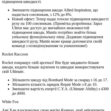
підвищення швидкості.
Зменшити підвищення шкоди Allied Inspiration, що
надається союзникам, з 12% до 8%.
Новий ефект: Тепер надає плоске підвищення швидкості
руху на 100 союзникам. (Примітка розробника: Зараз
Ultron має доступ до звичайних можливостей
підвищення шкоди, Mantis потрібно знайти більш
унікальну функціональну нішу. Додавши підвищення
швидкості руху, Mantis може краще допомагати своїй
команді з позиціонуванням та уникненням!)
Rocket Raccoon
Rocket покращує свій арсенал! Він буде завдавати більше
шкоди, кидати більше зцілення та швидше використовувати
свій Ultimate.
Збільшити шкоду від Bombard Mode за снаряд з 16 до 17.
Збільшити кількість зарядок Repair Mode з 8 до 10.
Зменшити вартість енергії C.Y.A. (Ultimate Ability) з 4300
до 4000.
White Fox
Амі Хан вдосконалює свою магію Кумихо, щоб забезпечити