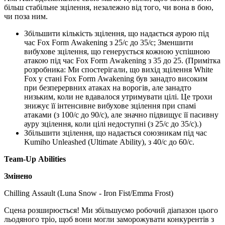
більш стабільне зцілення, незалежно від того, чи вона в бою,
чи поза ним.
Збільшити кількість зцілення, що надається аурою під
час Fox Form Awakening з 25/с до 35/с; Зменшити
вибухове зцілення, що генерується кожною успішною
атакою під час Fox Form Awakening з 35 до 25. (Примітка
розробника: Ми спостерігали, що вихід зцілення White
Fox у стані Fox Form Awakening був занадто високим
при безперервних атаках на ворогів, але занадто
низьким, коли не вдавалося утримувати цілі. Це трохи
знижує її інтенсивне вибухове зцілення при спамі
атаками (з 100/с до 90/с), але значно підвищує її пасивну
ауру зцілення, коли цілі недоступні (з 25/с до 35/с).)
Збільшити зцілення, що надається союзникам під час
Kumiho Unleashed (Ultimate Ability), з 40/с до 60/с.
Team-Up Abilities
Змінено
Chilling Assault (Luna Snow - Iron Fist/Emma Frost)
Сцена розширюється! Ми збільшуємо робочий діапазон цього
льодяного тріо, щоб вони могли заморожувати конкурентів з