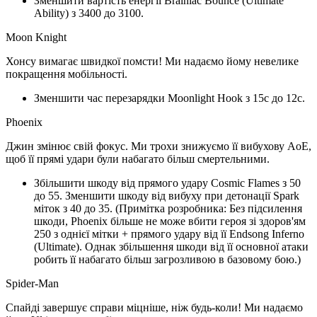
Зменшити вартість енергії Brainiac Bounce (Ultimate
Ability) з 3400 до 3100.
Moon Knight
Хонсу вимагає швидкої помсти! Ми надаємо йому невелике
покращення мобільності.
Зменшити час перезарядки Moonlight Hook з 15с до 12с.
Phoenix
Джин змінює свій фокус. Ми трохи знижуємо її вибухову AoE,
щоб її прямі удари були набагато більш смертельними.
Збільшити шкоду від прямого удару Cosmic Flames з 50
до 55. Зменшити шкоду від вибуху при детонації Spark
міток з 40 до 35. (Примітка розробника: Без підсилення
шкоди, Phoenix більше не може вбити героя зі здоров'ям
250 з однієї мітки + прямого удару від її Endsong Inferno
(Ultimate). Однак збільшення шкоди від її основної атаки
робить її набагато більш загрозливою в базовому бою.)
Spider-Man
Спайді завершує справи міцніше, ніж будь-коли! Ми надаємо