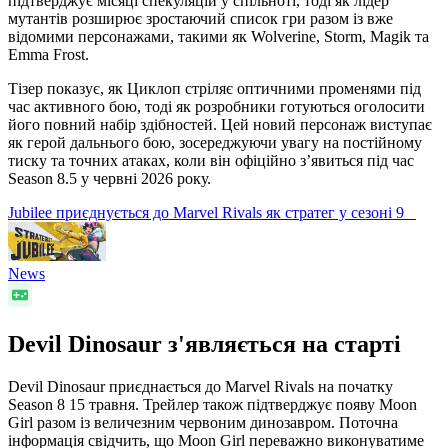
підтверджує місяці спекуляцій у спільноті, тоді як лідер
мутантів розширює зростаючий список гри разом із вже
відомими персонажами, такими як Wolverine, Storm, Magik та
Emma Frost.
Тізер показує, як Циклоп стріляє оптичними променями під
час активного бою, тоді як розробники готуються оголосити
його повний набір здібностей. Цей новий персонаж виступає
як герой дальнього бою, зосереджуючи увагу на постійному
тиску та точних атаках, коли він офіційно з’явиться під час
Season 8.5 у червні 2026 року.
Jubilee приєднується до Marvel Rivals як стратег у сезоні 9
News
Devil Dinosaur з'являється на старті
Devil Dinosaur приєднається до Marvel Rivals на початку
Season 8 15 травня. Трейлер також підтверджує появу Moon
Girl разом із величезним червоним динозавром. Поточна
інформація свідчить, що Moon Girl переважно виконуватиме