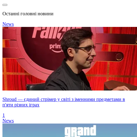
Останні головні новини
News
Shroud — єдиний стрімер у світі з іменними предметами в
п'яти різних іграх
1
News