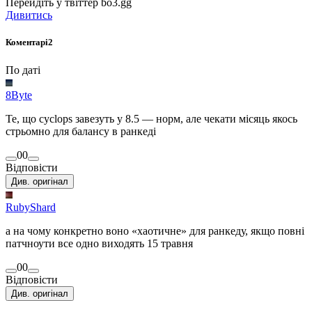
Перейдіть у твіттер bo3.gg
Дивитись
Коментарі
2
По даті
8Byte
Те, що cyclops завезуть у 8.5 — норм, але чекати місяць якось
стрьомно для балансу в ранкеді
0
0
Відповісти
Див. оригінал
RubyShard
а на чому конкретно воно «хаотичне» для ранкеду, якщо повні
патчноути все одно виходять 15 травня
0
0
Відповісти
Див. оригінал