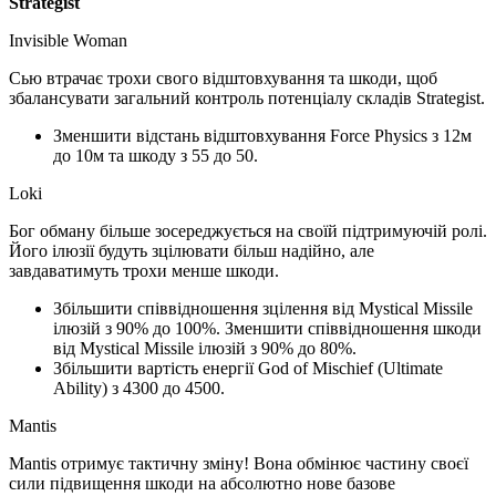
Strategist
Invisible Woman
Сью втрачає трохи свого відштовхування та шкоди, щоб
збалансувати загальний контроль потенціалу складів Strategist.
Зменшити відстань відштовхування Force Physics з 12м
до 10м та шкоду з 55 до 50.
Loki
Бог обману більше зосереджується на своїй підтримуючій ролі.
Його ілюзії будуть зцілювати більш надійно, але
завдаватимуть трохи менше шкоди.
Збільшити співвідношення зцілення від Mystical Missile
ілюзій з 90% до 100%. Зменшити співвідношення шкоди
від Mystical Missile ілюзій з 90% до 80%.
Збільшити вартість енергії God of Mischief (Ultimate
Ability) з 4300 до 4500.
Mantis
Mantis отримує тактичну зміну! Вона обмінює частину своєї
сили підвищення шкоди на абсолютно нове базове