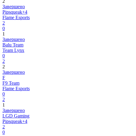
2
Завершено
Pipsqueak+4
Flame Esports
2
0
1
Завершено
Balu Team
Team Lynx
0
2
2
Завершено
F
F9 Team
Flame Esports
0
2
1
Завершено
LGD Gaming
Pipsqueak+4
2
0