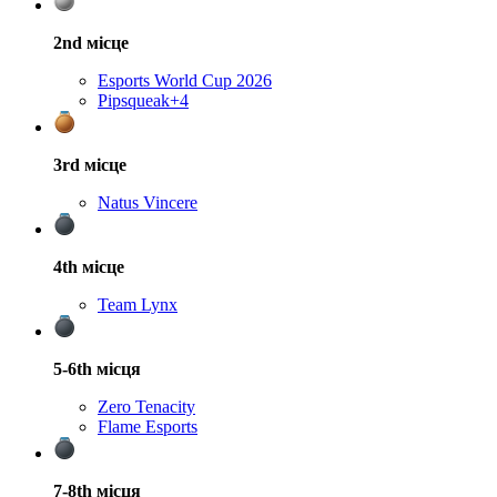
2nd
місце
Esports World Cup 2026
Pipsqueak+4
3rd
місце
Natus Vincere
4th
місце
Team Lynx
5-6th
місця
Zero Tenacity
Flame Esports
7-8th
місця