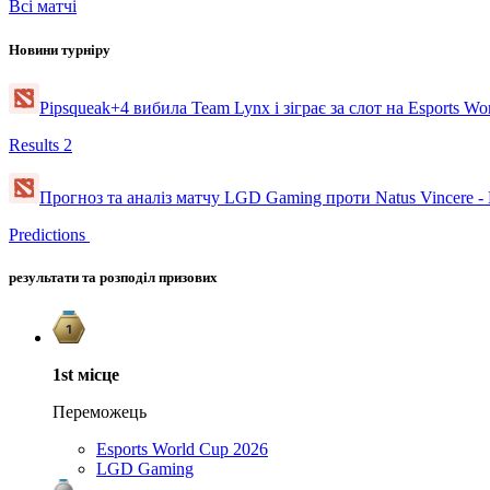
Всі матчі
Новини турніру
Pipsqueak+4 вибила Team Lynx і зіграє за слот на Esports W
Results
2
Прогноз та аналіз матчу LGD Gaming проти Natus Vincere -
Predictions
результати та розподіл призових
1st
місце
Переможець
Esports World Cup 2026
LGD Gaming