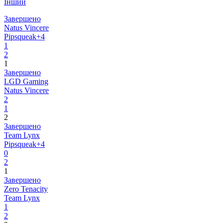
Інший
Завершено
Natus Vincere
Pipsqueak+4
1
2
1
Завершено
LGD Gaming
Natus Vincere
2
1
2
Завершено
Team Lynx
Pipsqueak+4
0
2
1
Завершено
Zero Tenacity
Team Lynx
1
2