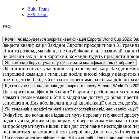
Balu Team
F
F9 Team
FAQ
Коли і як відбудеться закрита кваліфікація Esports World Cup 2026: З
Закрита кваліфікація Західної Європи проходитиме з 31 травня 
сітки та розклад матчів ще не опубліковані, але зазвичай закри
це онлайн-захід і він короткий, команди будуть приділяти пріо
Які команди беруть участь у цій закритій кваліфікації і як їх обрали?
Офіційний список учасників закритої кваліфікації Західної Євр
запрошені команди з тими, що посіли високі місця у відкритих 
претендентів. Слідкуйте за оголошеннями за кілька днів до захо
Що означає ця кваліфікація для ширшого шляху Esports World Cup 20
Ця закрита кваліфікація Західної Європи є регіональним етапом
зламати сезон команди. Успіх відкриває доступ до більш прест
запрошення. Для вболівальників ці кваліфікації є місцем, де з'
Які тенденції в драфті та меті варто спостерігати під час кваліфікації?
Очікуйте, що команди віддаватимуть перевагу гнучкості драфту
надається надійним керрі-корам, універсальним мідерам і підтри
випробовуватимуть нішеві піки для отримання несподіваної пере
націлюються на конкретні контргерої, ви дізнаєтеся, які тренер
Чи проводиться кваліфікація на LAN чи онлайн, і як це вплине на ігро