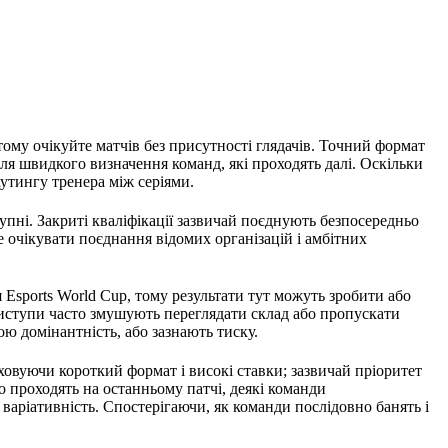
тому очікуйте матчів без присутності глядачів. Точний формат
 для швидкого визначення команд, які проходять далі. Оскільки
аутингу тренера між серіями.
упні. Закриті кваліфікації зазвичай поєднують безпосередньо
е очікувати поєднання відомих організацій і амбітних
 Esports World Cup, тому результати тут можуть зробити або
виступи часто змушують переглядати склад або пропускати
ою домінантність, або зазнають тиску.
овуючи короткий формат і високі ставки; зазвичай пріоритет
то проходять на останньому патчі, деякі команди
варіативність. Спостерігаючи, як команди послідовно банять і