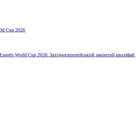
orld Cup 2026
 Esports World Cup 2026: Західноєвропейський закритий кваліфай