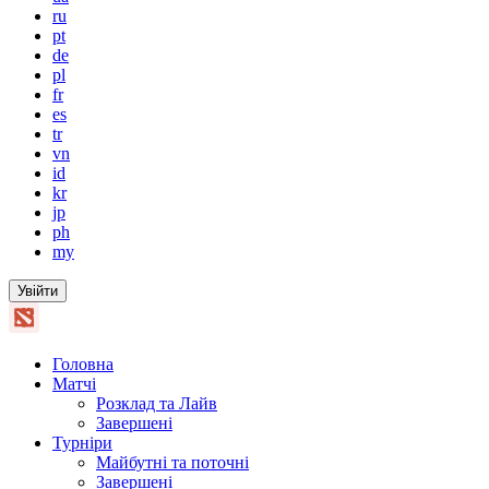
ru
pt
de
pl
fr
es
tr
vn
id
kr
jp
ph
my
Увійти
Головна
Матчі
Розклад та Лайв
Завершені
Турніри
Майбутні та поточні
Завершені