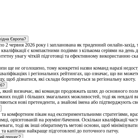
ахідна Європа?
по 2 червня 2026 року і запланована як триденний онлайн-захід, 
ті кваліфікації є компактними подіями з кількома серіями на день
ритетну увагу чіткій підготовці та ефективному використанню ск
опи ще не оголошено, тому конкретні назви команд наразі недост
кваліфікаціях і регіональних рейтингах, що означає, що ви может
ду, щоб дізнатися, які склади боротимуться за регіональну квоту.
26?
, який визначає, які команди продовжать шлях до основного поля
ижних подій і більших змагальних можливостей, тоді як невдалі 
являються нові претенденти, а знайомі імена або підтверджують св
 та комфортним пікам над експериментальними стратегіями, врах
мці, орієнтованій на роумінг/бачення. Оскільки кваліфікації час
ваги, тоді як інші обиратимуть метові основи, щоб мінімізувати 
и та капітани найкраще підготовлені до поточного патчу.
вий процес?