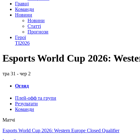
Гравці
Команди
Новини
Новини
Статті
Прогнози
Герої
TI2026
Esports World Cup 2026: Weste
тра 31 - чер 2
Огляд
Плей-офф та групи
Результати
Команди
Матчі
Esports World Cup 2026: Western Europe Closed Qualifier