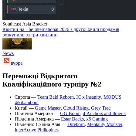
Southeast Asia Bracket
Квитки на The International 2026 з другої хвилі продажів
розкупили за три хвилини
News
вчора
Переможці Відкритого
Кваліфікаційного турніру №2
Європа —
Team Bald Reborn
,
IC x Insanity
,
MODUS
,
4ikibamboni
Китай —
Game Master
,
Cloud Rising
,
Grey Trac
Північна Америка —
GG Boom
,
4 Anchors and Ilmeria
Південна Америка —
Estar Backs
,
x5 Gaming
Південно-Східна Азія —
Direborn
,
Mentality Monster
,
InterActive Philippines