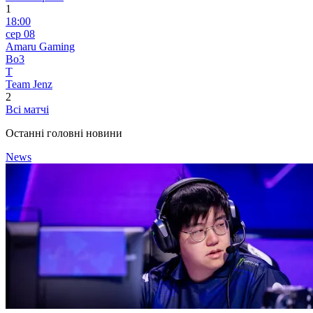
1
18:00
сер 08
Amaru Gaming
Bo3
T
Team Jenz
2
Всі матчі
Останні головні новини
News