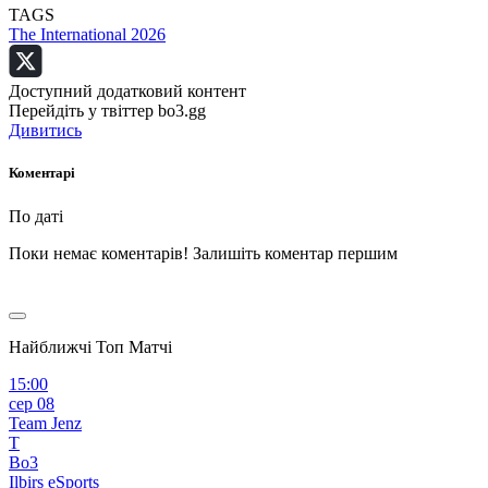
TAGS
The International 2026
Доступний додатковий контент
Перейдіть у твіттер bo3.gg
Дивитись
Коментарі
По даті
Поки немає коментарів! Залишіть коментар першим
Найближчі Топ Матчі
15:00
сер 08
Team Jenz
T
Bo3
Ilbirs eSports