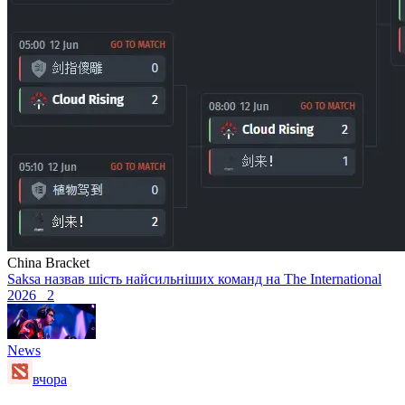
China Bracket
Saksa назвав шість найсильніших команд на The International
2026
2
News
вчора