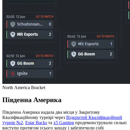
North America Bracket
Південна Америка
Південна Америка надала два місця у Закритому
Кваліфікаційному турнірі через
Відкритий Кваліфікаційний
турнір №2
.
Estar Backs
та
x5 Gaming
продемонстрували сильні
виступи протягом усього заходу і забезпечили собі