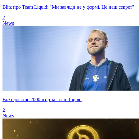
Blitz про Team Liquid: "Ми завжди не у формі. Це наш секрет"
2
News
Boxi досягає 2000 ігор за Team Liquid
2
News