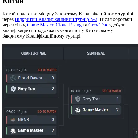
Китай
Китай надав три місця у Закритому Кваліфікаційному турнірі
через
Відкритий Кваліфікаційний турнір №2
. Після боротьби
через сітку,
Game Master
,
Cloud Rising
та
Grey Trac
здобули
кваліфікацію і продовжать змагатися у Китайському
Закритому Кваліфікаційному турнірі.