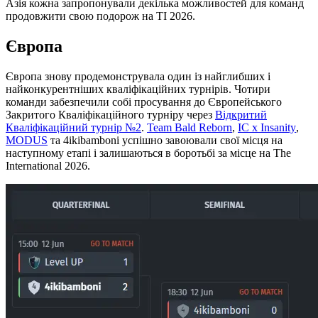
Азія кожна запропонували декілька можливостей для команд
продовжити свою подорож на TI 2026.
Європа
Європа знову продемонструвала один із найглибших і
найконкурентніших кваліфікаційних турнірів. Чотири
команди забезпечили собі просування до Європейського
Закритого Кваліфікаційного турніру через
Відкритий
Кваліфікаційний турнір №2
.
Team Bald Reborn
,
IC x Insanity
,
MODUS
та 4ikibamboni успішно завоювали свої місця на
наступному етапі і залишаються в боротьбі за місце на The
International 2026.