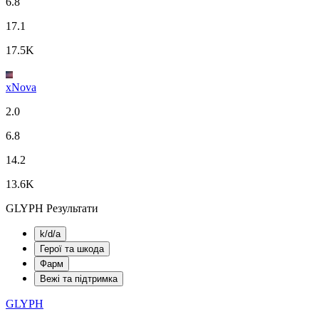
6.8
17.1
17.5K
xNova
2.0
6.8
14.2
13.6K
GLYPH Результати
k/d/a
Герої та шкода
Фарм
Вежі та підтримка
GLYPH