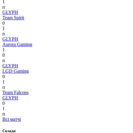
1
п
GLYPH
Team Spirit
0
1
п
GLYPH
Aurora Gaming
1
0
п
GLYPH
LGD Gaming
0
1
п
Team Falcons
GLYPH
0
1
п
Всі матчі
Склади