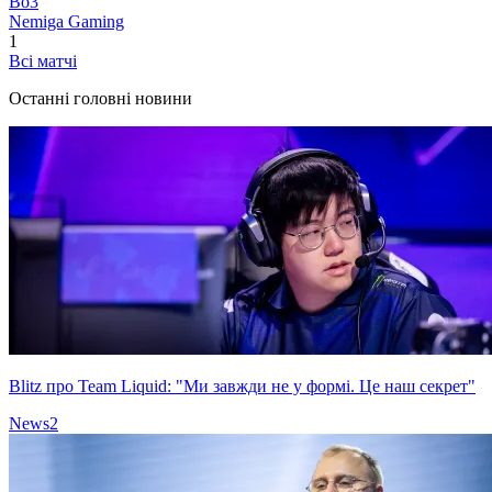
Bo3
Nemiga Gaming
1
Всі матчі
Останні головні новини
Blitz про Team Liquid: "Ми завжди не у формі. Це наш секрет"
News
2