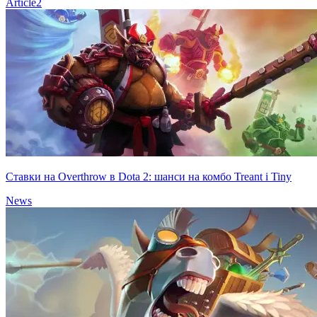
Article
2
Ставки на Overthrow в Dota 2: шанси на комбо Treant і Tiny
News