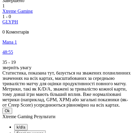
Завершено
1
Xtreme Gaming
1
-
0
GLYPH
0 Коментарів
Мапа 1
48:55
35
-
19
зверніть увагу
Статистика, показана тут, базується на зважених похвилинних
значеннях на всіх картах, масштабованих за середньою
тривалістю матчу для оцінки продуктивності повного матчу.
Метрики, такі як K/D/A, зважені за тривалістю кожної карти,
тому довші ігри мають більший вплив. Вже нормалізовані
метрики (наприклад, GPM, XPM) або загальні показники (як-
от Creep Score) усереднюються рівномірно на всіх картах.
Ok
Xtreme Gaming Результати
k/d/a