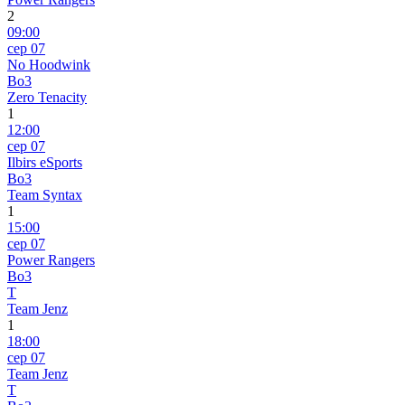
2
09:00
сер 07
No Hoodwink
Bo3
Zero Tenacity
1
12:00
сер 07
Ilbirs eSports
Bo3
Team Syntax
1
15:00
сер 07
Power Rangers
Bo3
T
Team Jenz
1
18:00
сер 07
Team Jenz
T