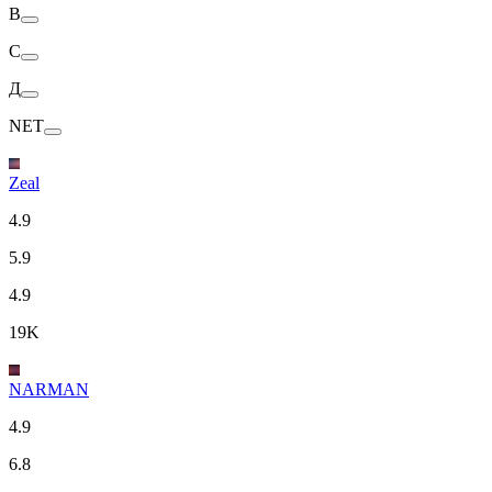
В
С
Д
NET
Zeal
4.9
5.9
4.9
19K
NARMAN
4.9
6.8