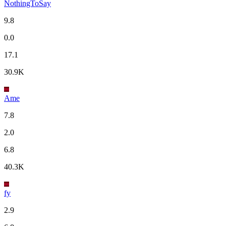
NothingToSay
9.8
0.0
17.1
30.9K
Ame
7.8
2.0
6.8
40.3K
fy
2.9