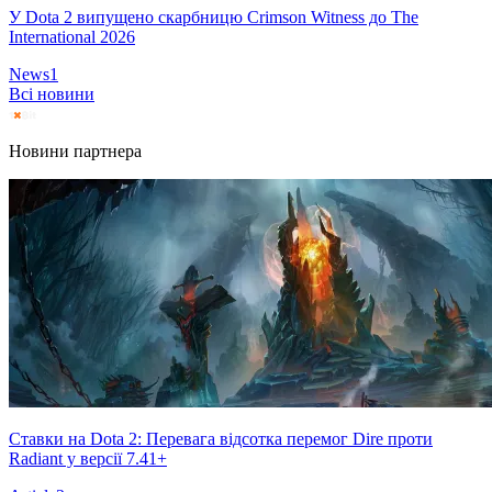
У Dota 2 випущено скарбницю Crimson Witness до The
International 2026
News
1
Всі новини
Новини партнера
Ставки на Dota 2: Перевага відсотка перемог Dire проти
Radiant у версії 7.41+