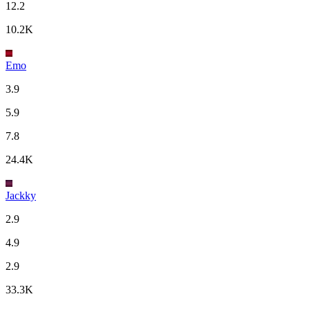
12.2
10.2K
Emo
3.9
5.9
7.8
24.4K
Jackky
2.9
4.9
2.9
33.3K