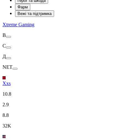
Герої та шкода
Фарм
Вежі та підтримка
Xtreme Gaming
В
С
Д
NET
Xxs
10.8
2.9
8.8
32K