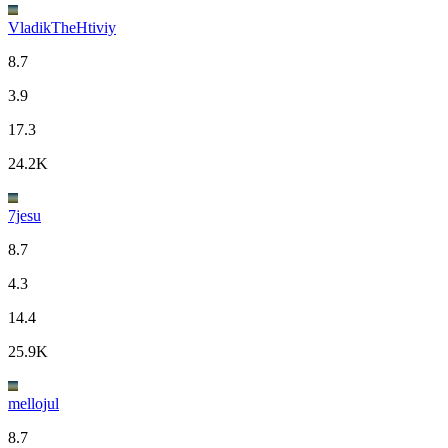
VladikTheHtiviy
8.7
3.9
17.3
24.2K
7jesu
8.7
4.3
14.4
25.9K
mellojul
8.7