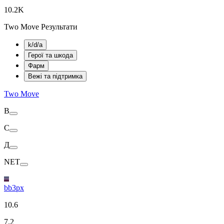
10.2K
Two Move Результати
k/d/a
Герої та шкода
Фарм
Вежі та підтримка
Two Move
В
С
Д
NET
bb3px
10.6
7.2