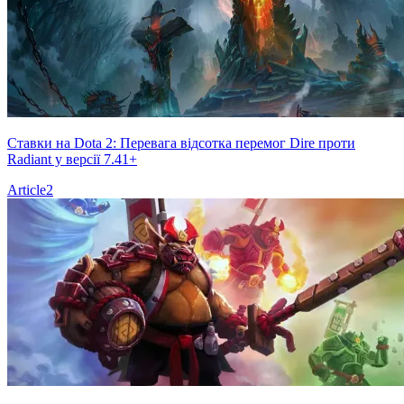
Ставки на Dota 2: Перевага відсотка перемог Dire проти
Radiant у версії 7.41+
Article
2