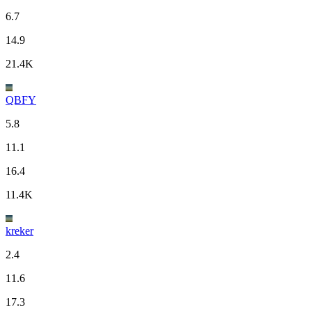
6.7
14.9
21.4K
QBFY
5.8
11.1
16.4
11.4K
kreker
2.4
11.6
17.3