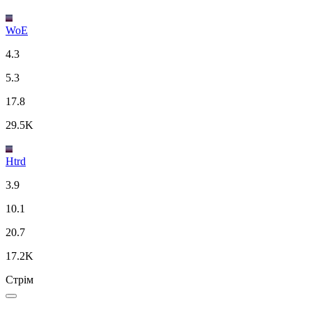
WoE
4.3
5.3
17.8
29.5K
Htrd
3.9
10.1
20.7
17.2K
Стрім