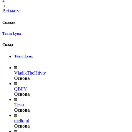
2
п
Всі матчі
Склади
Team Lynx
Склад
Team Lynx
VladikTheHtiviy
Основа
QBFY
Основа
7jesu
Основа
mellojul
Основа