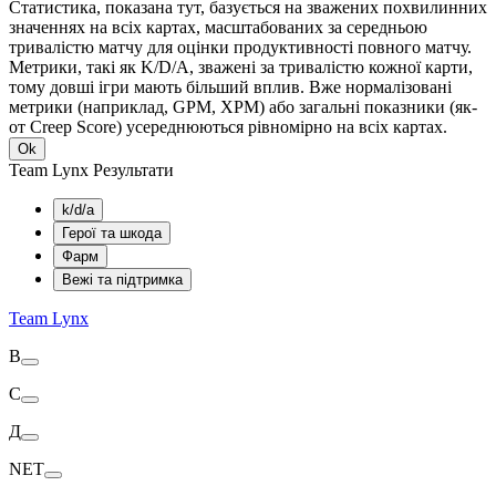
Статистика, показана тут, базується на зважених похвилинних
значеннях на всіх картах, масштабованих за середньою
тривалістю матчу для оцінки продуктивності повного матчу.
Метрики, такі як K/D/A, зважені за тривалістю кожної карти,
тому довші ігри мають більший вплив. Вже нормалізовані
метрики (наприклад, GPM, XPM) або загальні показники (як-
от Creep Score) усереднюються рівномірно на всіх картах.
Ok
Team Lynx Результати
k/d/a
Герої та шкода
Фарм
Вежі та підтримка
Team Lynx
В
С
Д
NET