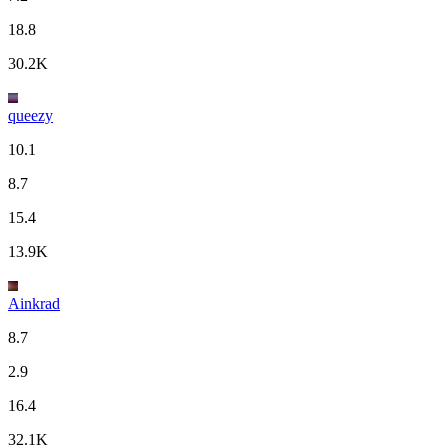
18.8
30.2K
queezy
10.1
8.7
15.4
13.9K
Ainkrad
8.7
2.9
16.4
32.1K