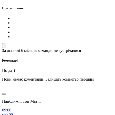
Протистояння
За останні 6 місяців команди не зустрічалися
Коментарі
По даті
Поки немає коментарів! Залишіть коментар першим
Найближчі Топ Матчі
09:00
сер 09