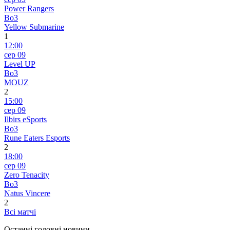
Power Rangers
Bo3
Yellow Submarine
1
12:00
сер 09
Level UP
Bo3
MOUZ
2
15:00
сер 09
Ilbirs eSports
Bo3
Rune Eaters Esports
2
18:00
сер 09
Zero Tenacity
Bo3
Natus Vincere
2
Всі матчі
Останні головні новини