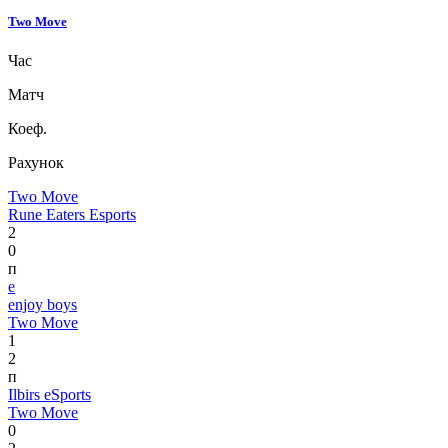
Two Move
Час
Матч
Коеф.
Рахунок
Two Move
Rune Eaters Esports
2
0
п
e
enjoy boys
Two Move
1
2
п
Ilbirs eSports
Two Move
0