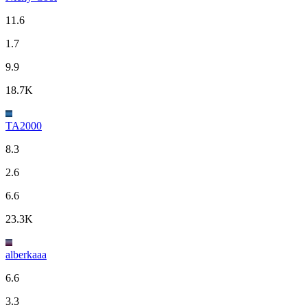
11.6
1.7
9.9
18.7K
TA2000
8.3
2.6
6.6
23.3K
alberkaaa
6.6
3.3