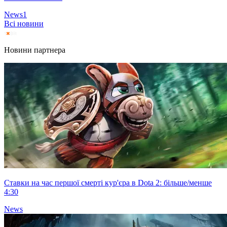
News
1
Всі новини
Новини партнера
Ставки на час першої смерті кур'єра в Dota 2: більше/менше
4:30
News