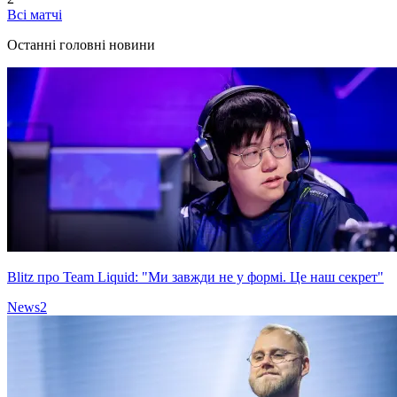
Всі матчі
Останні головні новини
Blitz про Team Liquid: "Ми завжди не у формі. Це наш секрет"
News
2