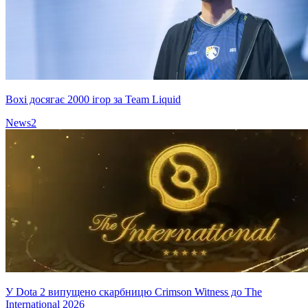
Boxi досягає 2000 ігор за Team Liquid
News
2
У Dota 2 випущено скарбницю Crimson Witness до The
International 2026