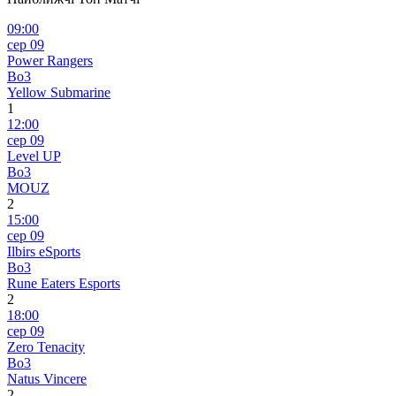
09:00
сер 09
Power Rangers
Bo3
Yellow Submarine
1
12:00
сер 09
Level UP
Bo3
MOUZ
2
15:00
сер 09
Ilbirs eSports
Bo3
Rune Eaters Esports
2
18:00
сер 09
Zero Tenacity
Bo3
Natus Vincere
2