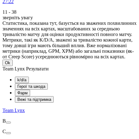
27:22
11
-
38
зверніть увагу
Статистика, показана тут, базується на зважених похвилинних
значеннях на всіх картах, масштабованих за середньою
тривалістю матчу для оцінки продуктивності повного матчу.
Метрики, такі як K/D/A, зважені за тривалістю кожної карти,
тому довші ігри мають більший вплив. Вже нормалізовані
метрики (наприклад, GPM, XPM) або загальні показники (як-
от Creep Score) усереднюються рівномірно на всіх картах.
Ok
Team Lynx Результати
k/d/a
Герої та шкода
Фарм
Вежі та підтримка
Team Lynx
В
С