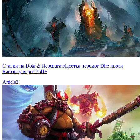
Ставки на Dota 2: Перевага відсотка перемог Dire проти
Radiant у версії 7.41+
Article
2