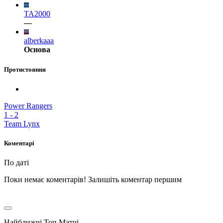
TA2000
—
alberkaaa
Основа
Протистояння
Power Rangers
1
-
2
Team Lynx
Коментарі
По даті
Поки немає коментарів! Залишіть коментар першим
Найближчі Топ Матчі