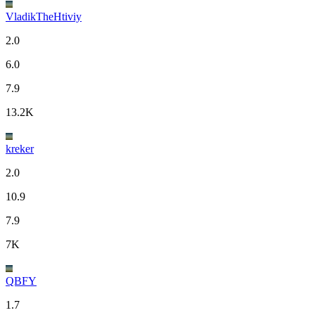
VladikTheHtiviy
2.0
6.0
7.9
13.2K
kreker
2.0
10.9
7.9
7K
QBFY
1.7