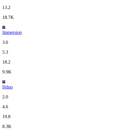
13.2
18.7K
Immersion
3.6
5.3
18.2
9.9K
Hduo
2.0
4.6
19.8
8.3K