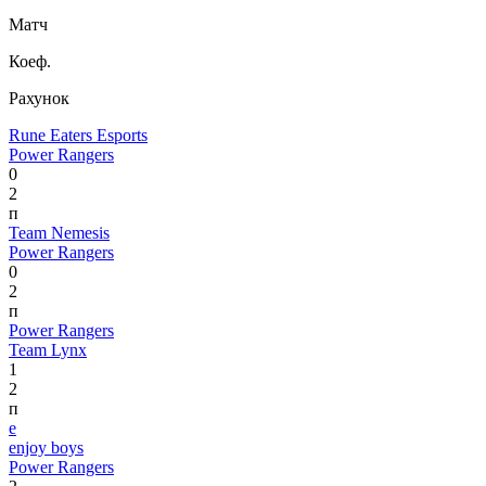
Матч
Коеф.
Рахунок
Rune Eaters Esports
Power Rangers
0
2
п
Team Nemesis
Power Rangers
0
2
п
Power Rangers
Team Lynx
1
2
п
e
enjoy boys
Power Rangers