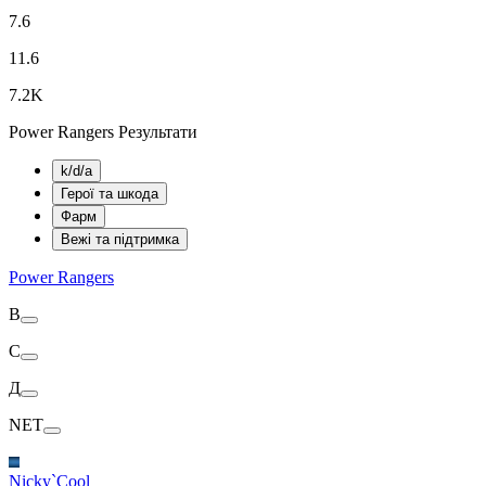
7.6
11.6
7.2K
Power Rangers Результати
k/d/a
Герої та шкода
Фарм
Вежі та підтримка
Power Rangers
В
С
Д
NET
Nicky`Cool