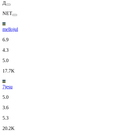
Д
NET
mellojul
6.9
4.3
5.0
17.7K
7jesu
5.0
3.6
5.3
20.2K