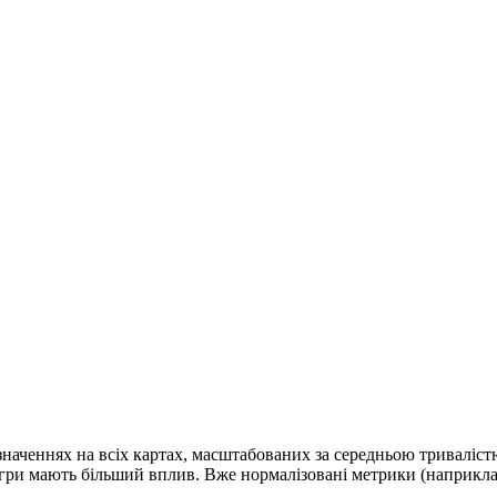
значеннях на всіх картах, масштабованих за середньою триваліс
 ігри мають більший вплив. Вже нормалізовані метрики (наприкла