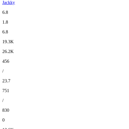
Jackky
6.8
1.8
6.8
19.3K
26.2K
456
/
23.7
751
/
830
0