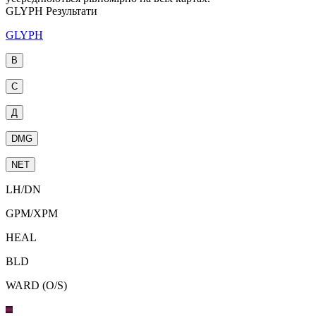
GLYPH Результати
GLYPH
В
С
Д
DMG
NET
LH
/
DN
GPM
/
XPM
HEAL
BLD
WARD (O/S)