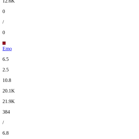
12.6K
0
/
0
Emo
6.5
2.5
10.8
20.1K
21.9K
384
/
6.8