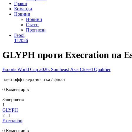
Гравці
Команди
Новини
Новини
Статті
Прогнози
Герої
TI2026
GLYPH проти Execration на Esp
Esports World Cup 2026: Southeast Asia Closed Qualifier
плей-офф
/ верхня сітка
/ фінал
0 Коментарів
Завершено
1
GLYPH
2
-
1
Execration
0 Коментарів