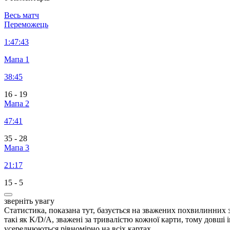
Весь матч
Переможець
1:
47:43
Мапа 1
38:45
16
-
19
Мапа 2
47:41
35
-
28
Мапа 3
21:17
15
-
5
зверніть увагу
Статистика, показана тут, базується на зважених похвилинних 
такі як K/D/A, зважені за тривалістю кожної карти, тому довші
усереднюються рівномірно на всіх картах.