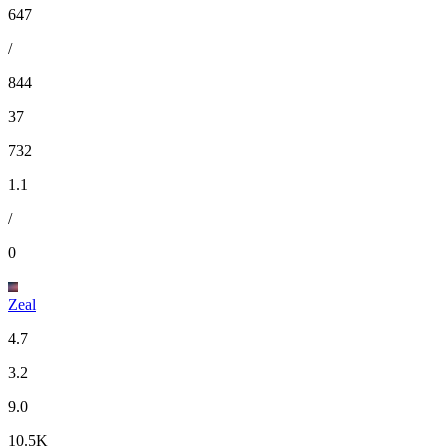
647
/
844
37
732
1.1
/
0
Zeal
4.7
3.2
9.0
10.5K