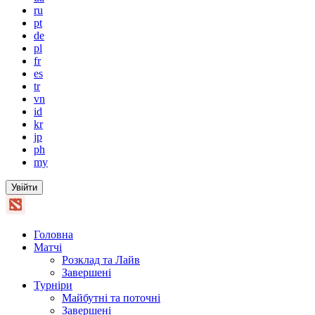
ru
pt
de
pl
fr
es
tr
vn
id
kr
jp
ph
my
Увійти
Головна
Матчі
Розклад та Лайв
Завершені
Турніри
Майбутні та поточні
Завершені