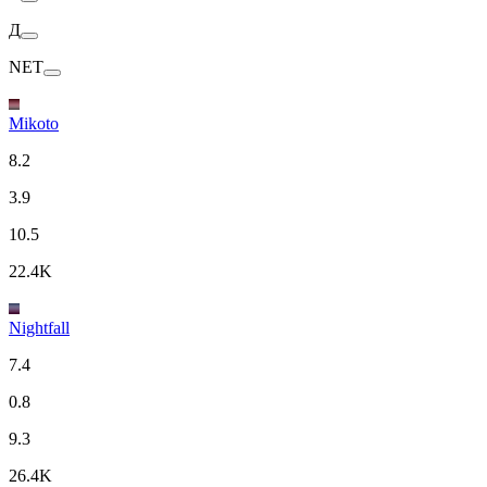
Д
NET
Mikoto
8.2
3.9
10.5
22.4K
Nightfall
7.4
0.8
9.3
26.4K