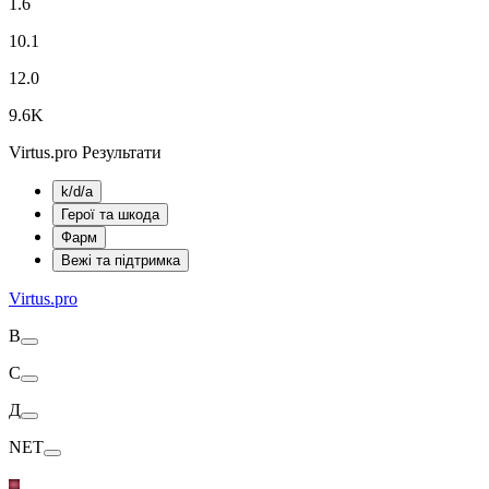
1.6
10.1
12.0
9.6K
Virtus.pro Результати
k/d/a
Герої та шкода
Фарм
Вежі та підтримка
Virtus.pro
В
С
Д
NET