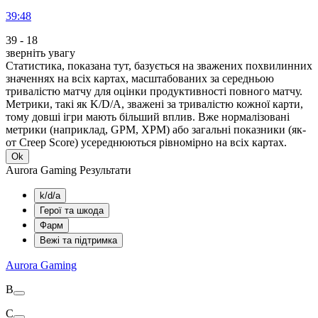
39:48
39
-
18
зверніть увагу
Статистика, показана тут, базується на зважених похвилинних
значеннях на всіх картах, масштабованих за середньою
тривалістю матчу для оцінки продуктивності повного матчу.
Метрики, такі як K/D/A, зважені за тривалістю кожної карти,
тому довші ігри мають більший вплив. Вже нормалізовані
метрики (наприклад, GPM, XPM) або загальні показники (як-
от Creep Score) усереднюються рівномірно на всіх картах.
Ok
Aurora Gaming Результати
k/d/a
Герої та шкода
Фарм
Вежі та підтримка
Aurora Gaming
В
С