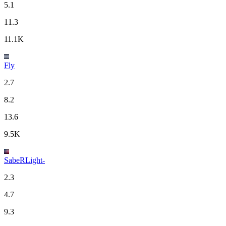
5.1
11.3
11.1K
Fly
2.7
8.2
13.6
9.5K
SabeRLight-
2.3
4.7
9.3