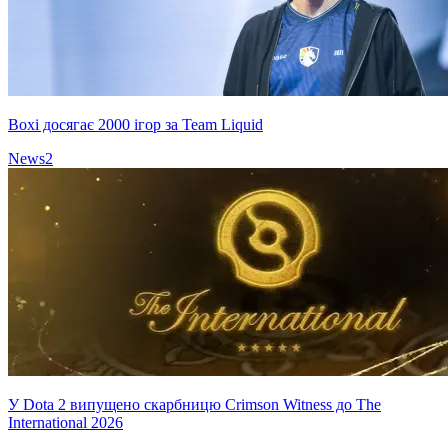
Boxi досягає 2000 ігор за Team Liquid
News
2
У Dota 2 випущено скарбницю Crimson Witness до The
International 2026