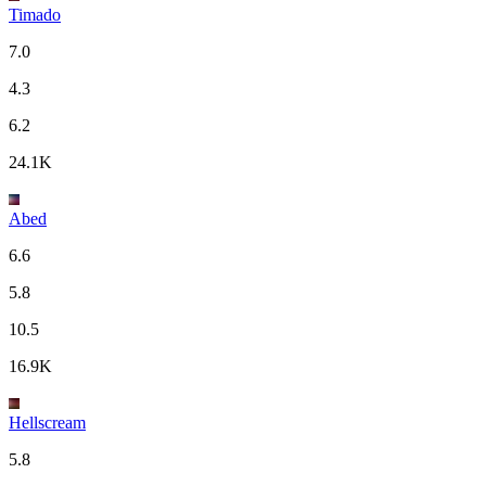
Timado
7.0
4.3
6.2
24.1K
Abed
6.6
5.8
10.5
16.9K
Hellscream
5.8