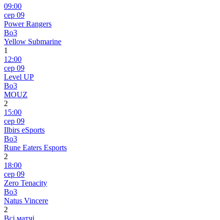
09:00
сер 09
Power Rangers
Bo3
Yellow Submarine
1
12:00
сер 09
Level UP
Bo3
MOUZ
2
15:00
сер 09
Ilbirs eSports
Bo3
Rune Eaters Esports
2
18:00
сер 09
Zero Tenacity
Bo3
Natus Vincere
2
Всі матчі