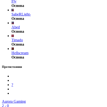
Fly
Основа
SabeRLight-
Основа
Abed
Основа
Timado
Основа
Hellscream
Основа
Протистояння
?
Aurora Gaming
2
-
0