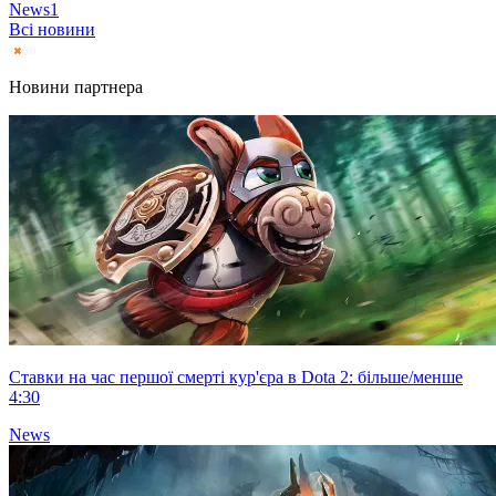
News
1
Всі новини
Новини партнера
Ставки на час першої смерті кур'єра в Dota 2: більше/менше
4:30
News