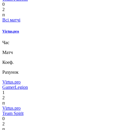
0
2
п
Всі матчі
Virtus.pro
Час
Матч
Коеф.
Рахунок
Virtus.pro
GamerLegion
1
2
п
Virtus.pro
Team Spirit
0
2
п