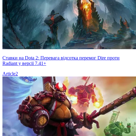
Ставки на Dota 2: Перевага відсотка перемог Dire проти
Radiant у версії 7.41+
Article
2