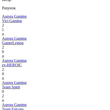
Рахунок
Aurora Gaming
Vici Gaming
2
1
п
Aurora Gaming
GamerLegion
2
0
п
Aurora Gaming
ex-HEROIC
2
0
п
Aurora Gaming
Team Spirit
0
2
п
Aurora Gaming
Team Falcons