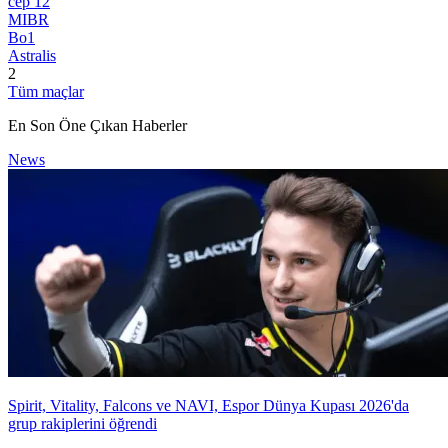
сер 12
MIBR
Bo1
Astralis
2
Tüm maçlar
En Son Öne Çıkan Haberler
News
Spirit, Vitality, Falcons ve NAVI, Espor Dünya Kupası 2026'da
grup rakiplerini öğrendi