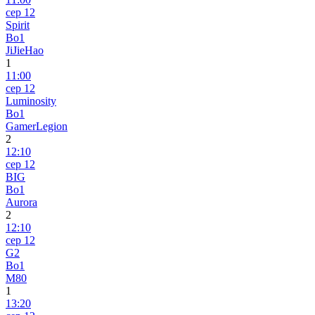
сер 12
Spirit
Bo1
JiJieHao
1
11:00
сер 12
Luminosity
Bo1
GamerLegion
2
12:10
сер 12
BIG
Bo1
Aurora
2
12:10
сер 12
G2
Bo1
M80
1
13:20