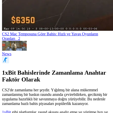
CS2 Maç Temposuna Göre Bahis: Hızlı ve Yavaş Oyunların
Oranları
2
News
1xBit Bahislerinde Zamanlama Anahtar
Faktör Olarak
CS2'de zamanlama her şeydir. Yığılmış bir alana mükemmel
zamanlanmış bir baskın raundu anında çevirebilirken, gecikmiş bir
uygulama hazırlıklı bir savunmaya doğru yürüyebilir. Bu nedenle
zamanlama bazlı bahis piyasaları popülerlik kazanıyor.
1xBit
gibi platformlar, raund akışını analiz etme ve yürütme hızı ve