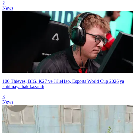
2
News
100 Thieves, BIG, K27 ve JiJieHao, Esports World Cup 2026'ya
katılmaya hak kazandı
3
News