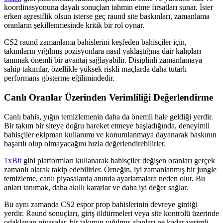
koordinasyonuna dayalı sonuçları tahmin etme fırsatları sunar. İster
erken agresiflik olsun isterse geç raund site baskınları, zamanlama
oranların şekillenmesinde kritik bir rol oynar.
CS2 raund zamanlama bahislerini keşfeden bahisçiler için,
takımların yığılmış pozisyonlara nasıl yaklaştığına dair kalıpları
tanımak önemli bir avantaj sağlayabilir. Disiplinli zamanlamaya
sahip takımlar, özellikle yüksek riskli maçlarda daha tutarlı
performans gösterme eğilimindedir.
Canlı Oranlar Üzerinden Verimliliği Değerlendirme
Canlı bahis, yığın temizlemenin daha da önemli hale geldiği yerdir.
Bir takım bir siteye doğru hareket etmeye başladığında, deneyimli
bahisçiler ekipman kullanımı ve konumlanmaya dayanarak baskının
başarılı olup olmayacağını hızla değerlendirebilirler.
1xBit
gibi platformları kullanarak bahisçiler değişen oranları gerçek
zamanlı olarak takip edebilirler. Örneğin, iyi zamanlanmış bir jungle
temizleme, canlı piyasalarda anında ayarlamalara neden olur. Bu
anları tanımak, daha akıllı kararlar ve daha iyi değer sağlar.
Bu aynı zamanda CS2 espor prop bahislerinin devreye girdiği
yerdir. Raund sonuçları, giriş öldürmeleri veya site kontrolü üzerinde
odaklanan piyasalar, bir takımın yığılmış alanları ne kadar verimli