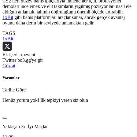
CS2 ileri düzey bahis ipuçlarıyla ilgilenenler için, profesyonel
demoları incelemek ve elit takımların yığılmış pozisyonları nasıl ele
aldığını anlamak, tahmin doğruluğunu önemli ölçüde artırabilir.
1xBit
gibi bahis platformları araçlar sunar, ancak gerçek avantaj
oyunu daha derin bir seviyede anlamaktan gelir.
TAGS
1xBit
Ek içerik mevcut
Twitter bo3.gg'ye git
Göz at
Yorumlar
Tarihe Göre
Henüz yorum yok! İlk tepkiyi veren siz olun
Yaklaşan En İyi Maçlar
11:00