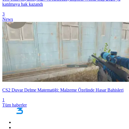
katılmaya hak kazandı
3
News
CS2 Duvar Delme Matematiği: Malzeme Özelinde Hasar Bahisleri
1
Tüm haberler