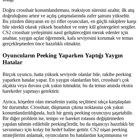
Doğru crosshair konumlandırması, reaksiyon süresini azaltır, ilk atış
doğruluğunu artırır ve açılış çatışmalarında zafer şansını yükseltir.
Bu yüzden dünyanın en iyi rifler oyuncuları, en güçlü rakiplere karşı
bile sürekli olarak yüksek headshot ve entry kill göstergeleri sergiler.
CS2 crosshair yerleşimini nasıl geliştireceğini merak edenler için
anahtar, yaygın açılar öğrenmek, kafa seviyesini korumak ve temas
gerçekleşmeden önce hazırlıklı olmaktır.
Oyuncuların Peeking Yaparken Yaptığı Yaygın
Hatalar
Birçok oyuncu, hatta yüksek seviyede olanlar bile, rakibe peeking
yaparken hatalar yapar. En yaygın olanlardan biri, crosshair'ı çok
alçakta veya duvara çok yakın tutmaktır, bu da temas anında ekstra
hareketler yapmayı gerektirir.
Ayrıca, köşeden olan mesafenin yanlış seçilmesi sıkça karşılaşılan
bir durumdur. Crosshair, düşmanın çıkma noktasına çok yakın
konumlandırıldığında, hızlı bir geniş peeking oyuncuyu şaşırtabilir.
Bir diğer problem ise, tempo ve hareket rotasını değiştirmeden
yapılan tahmin edilebilir peeking'lerdir, bu da nişancıyı hazırlıklı bir
savunmacı için kolay bir hedef haline getirir. CS2 nişan peeking
stratejilerini anlamak, oyuncuların bu hatalardan kaçınmasına ve