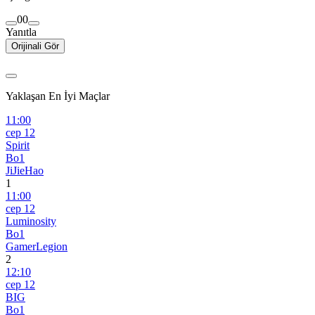
0
0
Yanıtla
Orijinali Gör
Yaklaşan En İyi Maçlar
11:00
сер 12
Spirit
Bo1
JiJieHao
1
11:00
сер 12
Luminosity
Bo1
GamerLegion
2
12:10
сер 12
BIG
Bo1