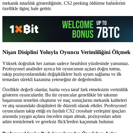
mekanik tutarlılık gösterdiğinde, CS2 peeking öldürme bahislerini
özellikle ilginç hale getirir.
Nişan Disiplini Yoluyla Oyuncu Verimliliğini Ölçmek
Yüksek doğruluk her zaman sadece headshot yüzdesinde yansımaz.
Profesyonel analistler ayrıca bir oyuncunun açıları doğru tutma,
rakip pozisyonlarındaki değişikliklere hızlı uyum sağlama ve ilk
temasları sürekli kazanma yeteneğini de değerlendirir.
Özellikle değerli olanlar, harita veya taraf fark etmeksizin verimlilik
gösteren oyunculardır. Bu tür oyuncular genellikle bir takımın
başarısının temelini oluşturur ve maç sonuçlarını mekanik kaliteleri
ve atış sırasındaki disiplinleri ile düzenli olarak etkiler. Profesyonel
oyuncuların takip ettiği en faydalı CS2 crosshair yerleşimi ipuçları
arasında yaygın açılara önceden nişan almak, pozisyonları adım
adım temizlemek ve gereksiz flick'lerden kaçınmak bulunur.