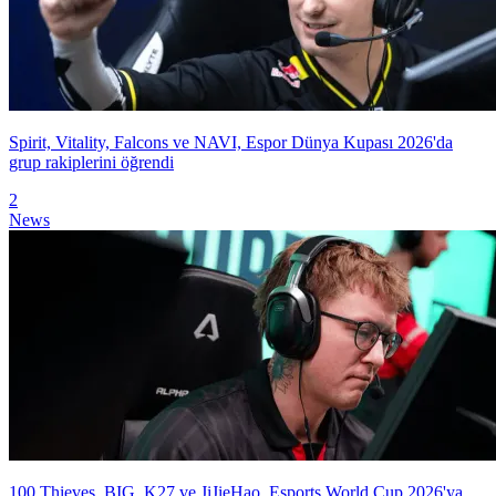
Spirit, Vitality, Falcons ve NAVI, Espor Dünya Kupası 2026'da
grup rakiplerini öğrendi
2
News
100 Thieves, BIG, K27 ve JiJieHao, Esports World Cup 2026'ya