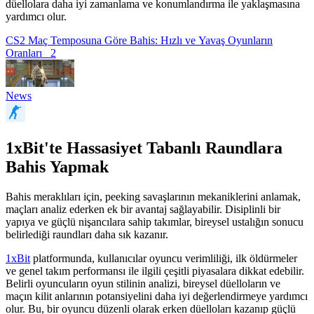
düellolara daha iyi zamanlama ve konumlandırma ile yaklaşmasına
yardımcı olur.
CS2 Maç Temposuna Göre Bahis: Hızlı ve Yavaş Oyunların
Oranları
2
News
1xBit'te Hassasiyet Tabanlı Raundlara
Bahis Yapmak
Bahis meraklıları için, peeking savaşlarının mekaniklerini anlamak,
maçları analiz ederken ek bir avantaj sağlayabilir. Disiplinli bir
yapıya ve güçlü nişancılara sahip takımlar, bireysel ustalığın sonucu
belirlediği raundları daha sık kazanır.
1xBit
platformunda, kullanıcılar oyuncu verimliliği, ilk öldürmeler
ve genel takım performansı ile ilgili çeşitli piyasalara dikkat edebilir.
Belirli oyuncuların oyun stilinin analizi, bireysel düelloların ve
maçın kilit anlarının potansiyelini daha iyi değerlendirmeye yardımcı
olur. Bu, bir oyuncu düzenli olarak erken düelloları kazanıp güçlü