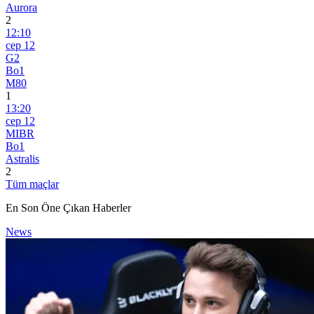
Aurora
2
12:10
сер 12
G2
Bo1
M80
1
13:20
сер 12
MIBR
Bo1
Astralis
2
Tüm maçlar
En Son Öne Çıkan Haberler
News