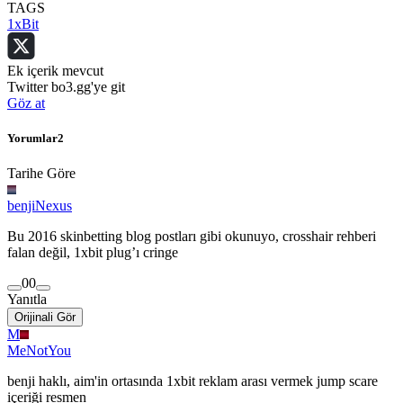
TAGS
1xBit
Ek içerik mevcut
Twitter bo3.gg'ye git
Göz at
Yorumlar
2
Tarihe Göre
benjiNexus
Bu 2016 skinbetting blog postları gibi okunuyo, crosshair rehberi
falan değil, 1xbit plug’ı cringe
0
0
Yanıtla
Orijinali Gör
M
MeNotYou
benji haklı, aim'in ortasında 1xbit reklam arası vermek jump scare
içeriği resmen