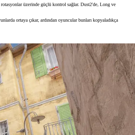
r rotasyonlar üzerinde güçlü kontrol sağlar. Dust2'de, Long ve
oyunlarda ortaya çıkar, ardından oyuncular bunları kopyaladıkça