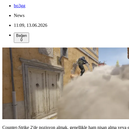
bo3gg
News
11:09, 13.06.2026
Beğen
0
Counter-Strike 2'de pozisyon almak, genellikle ham nişan alma veya e