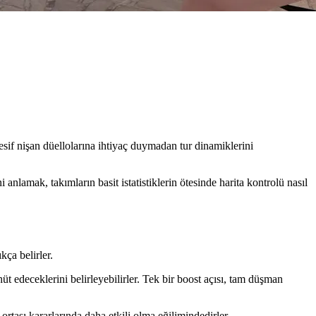
esif nişan düellolarına ihtiyaç duymadan tur dinamiklerini
 anlamak, takımların basit istatistiklerin ötesinde harita kontrolü nasıl
kça belirler.
t edeceklerini belirleyebilirler. Tek bir boost açısı, tam düşman
 ortası kararlarında daha etkili olma eğilimindedirler.