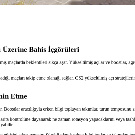
 Üzerine Bahis İçgörüleri
ış maçlarda beklentileri sıkça aşar. Yükseltilmiş açılar ve boostlar, agr
dığı maçları takip etme olanağı sağlar. CS2 yükseltilmiş açı stratejilerini
min Etme
. Boostlar aracılığıyla erken bilgi toplayan takımlar, turun temposunu sı
harita kontrolüne dayanarak ne zaman rotasyon yapacaklarını veya taahhü
yabilir.
 etkisini sıkça yansıtır. Sürekli olarak erken bilgi toplayan takımlar, tur