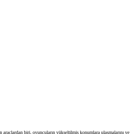
 araçlardan biri, oyuncuların yükseltilmiş konumlara ulaşmalarını ve