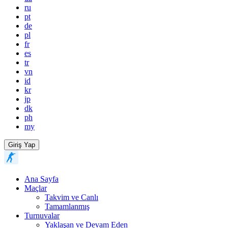
ru
pt
de
pl
fr
es
tr
vn
id
kr
jp
dk
ph
my
Giriş Yap
Ana Sayfa
Maçlar
Takvim ve Canlı
Tamamlanmış
Turnuvalar
Yaklaşan ve Devam Eden