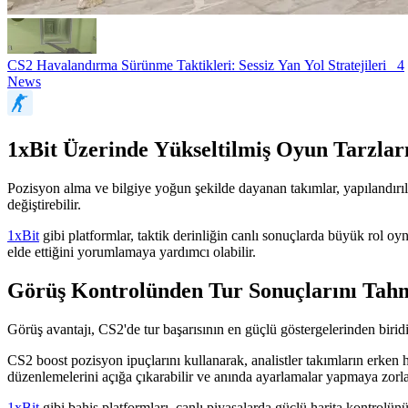
CS2 Havalandırma Sürünme Taktikleri: Sessiz Yan Yol Stratejileri
4
News
1xBit Üzerinde Yükseltilmiş Oyun Tarzları
Pozisyon alma ve bilgiye yoğun şekilde dayanan takımlar, yapılandırılm
değiştirebilir.
1xBit
gibi platformlar, taktik derinliğin canlı sonuçlarda büyük rol oyna
elde ettiğini yorumlamaya yardımcı olabilir.
Görüş Kontrolünden Tur Sonuçlarını Tah
Görüş avantajı, CS2'de tur başarısının en güçlü göstergelerinden biridir
CS2 boost pozisyon ipuçlarını kullanarak, analistler takımların erken 
düzenlemelerini açığa çıkarabilir ve anında ayarlamalar yapmaya zorla
1xBit
gibi bahis platformları, canlı piyasalarda güçlü harita kontrolünün