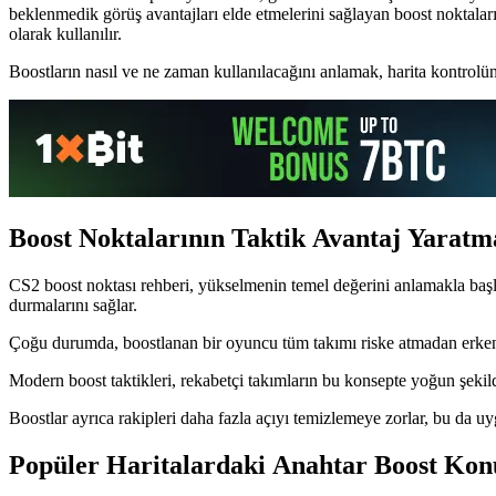
beklenmedik görüş avantajları elde etmelerini sağlayan boost noktala
olarak kullanılır.
Boostların nasıl ve ne zaman kullanılacağını anlamak, harita kontrolünü 
Boost Noktalarının Taktik Avantaj Yaratm
CS2 boost noktası rehberi, yükselmenin temel değerini anlamakla başla
durmalarını sağlar.
Çoğu durumda, boostlanan bir oyuncu tüm takımı riske atmadan erken bi
Modern boost taktikleri, rekabetçi takımların bu konsepte yoğun şekil
Boostlar ayrıca rakipleri daha fazla açıyı temizlemeye zorlar, bu da uygu
Popüler Haritalardaki Anahtar Boost Kon