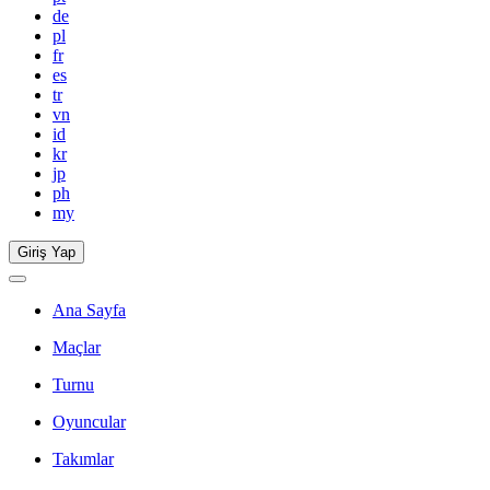
de
pl
fr
es
tr
vn
id
kr
jp
ph
my
Giriş Yap
Ana Sayfa
Maçlar
Turnu
Oyuncular
Takımlar