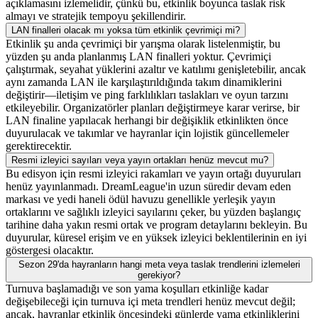
açıklamasını izlemelidir, çünkü bu, etkinlik boyunca taslak risk
almayı ve stratejik tempoyu şekillendirir.
LAN finalleri olacak mı yoksa tüm etkinlik çevrimiçi mi?
Etkinlik şu anda çevrimiçi bir yarışma olarak listelenmiştir, bu
yüzden şu anda planlanmış LAN finalleri yoktur. Çevrimiçi
çalıştırmak, seyahat yüklerini azaltır ve katılımı genişletebilir, ancak
aynı zamanda LAN ile karşılaştırıldığında takım dinamiklerini
değiştirir—iletişim ve ping farklılıkları taslakları ve oyun tarzını
etkileyebilir. Organizatörler planları değiştirmeye karar verirse, bir
LAN finaline yapılacak herhangi bir değişiklik etkinlikten önce
duyurulacak ve takımlar ve hayranlar için lojistik güncellemeler
gerektirecektir.
Resmi izleyici sayıları veya yayın ortakları henüz mevcut mu?
Bu edisyon için resmi izleyici rakamları ve yayın ortağı duyuruları
henüz yayınlanmadı. DreamLeague'in uzun süredir devam eden
markası ve yedi haneli ödül havuzu genellikle yerleşik yayın
ortaklarını ve sağlıklı izleyici sayılarını çeker, bu yüzden başlangıç
tarihine daha yakın resmi ortak ve program detaylarını bekleyin. Bu
duyurular, küresel erişim ve en yüksek izleyici beklentilerinin en iyi
göstergesi olacaktır.
Sezon 29'da hayranların hangi meta veya taslak trendlerini izlemeleri
gerekiyor?
Turnuva başlamadığı ve son yama koşulları etkinliğe kadar
değişebileceği için turnuva içi meta trendleri henüz mevcut değil;
ancak, hayranlar etkinlik öncesindeki günlerde yama etkinliklerini