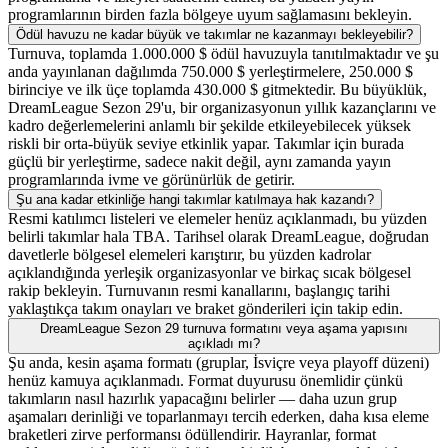
programlarının birden fazla bölgeye uyum sağlamasını bekleyin.
Ödül havuzu ne kadar büyük ve takımlar ne kazanmayı bekleyebilir?
Turnuva, toplamda 1.000.000 $ ödül havuzuyla tanıtılmaktadır ve şu
anda yayınlanan dağılımda 750.000 $ yerleştirmelere, 250.000 $
birinciye ve ilk üçe toplamda 430.000 $ gitmektedir. Bu büyüklük,
DreamLeague Sezon 29'u, bir organizasyonun yıllık kazançlarını ve
kadro değerlemelerini anlamlı bir şekilde etkileyebilecek yüksek
riskli bir orta-büyük seviye etkinlik yapar. Takımlar için burada
güçlü bir yerleştirme, sadece nakit değil, aynı zamanda yayın
programlarında ivme ve görünürlük de getirir.
Şu ana kadar etkinliğe hangi takımlar katılmaya hak kazandı?
Resmi katılımcı listeleri ve elemeler henüz açıklanmadı, bu yüzden
belirli takımlar hala TBA. Tarihsel olarak DreamLeague, doğrudan
davetlerle bölgesel elemeleri karıştırır, bu yüzden kadrolar
açıklandığında yerleşik organizasyonlar ve birkaç sıcak bölgesel
rakip bekleyin. Turnuvanın resmi kanallarını, başlangıç tarihi
yaklaştıkça takım onayları ve braket gönderileri için takip edin.
DreamLeague Sezon 29 turnuva formatını veya aşama yapısını
açıkladı mı?
Şu anda, kesin aşama formatı (gruplar, İsviçre veya playoff düzeni)
henüz kamuya açıklanmadı. Format duyurusu önemlidir çünkü
takımların nasıl hazırlık yapacağını belirler — daha uzun grup
aşamaları derinliği ve toparlanmayı tercih ederken, daha kısa eleme
braketleri zirve performansı ödüllendirir. Hayranlar, format