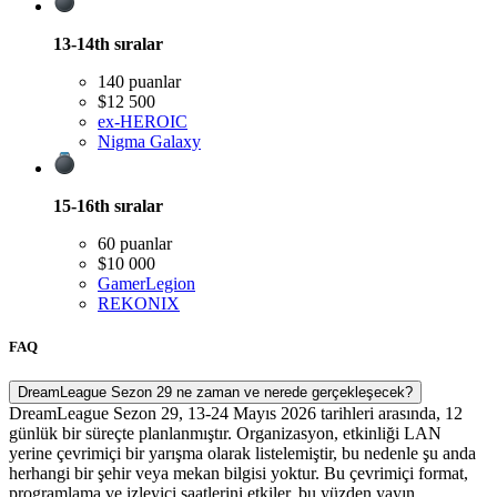
13-14th
sıralar
140 puanlar
$12 500
ex-HEROIC
Nigma Galaxy
15-16th
sıralar
60 puanlar
$10 000
GamerLegion
REKONIX
FAQ
DreamLeague Sezon 29 ne zaman ve nerede gerçekleşecek?
DreamLeague Sezon 29, 13-24 Mayıs 2026 tarihleri arasında, 12
günlük bir süreçte planlanmıştır. Organizasyon, etkinliği LAN
yerine çevrimiçi bir yarışma olarak listelemiştir, bu nedenle şu anda
herhangi bir şehir veya mekan bilgisi yoktur. Bu çevrimiçi format,
programlama ve izleyici saatlerini etkiler, bu yüzden yayın