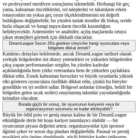
ve profesyonel merdiven sonuçlarını izlemelidir. Herhangi bir geç
yama, kahraman önceliklerini, rol taleplerini ve takımların erken
rotasyonları mı yoksa geç oyun ölçeklendirmesini mi değerli
bulduğunu değiştirebilir, bu yüzden taslak trendler ilk birkaç seride
hızla oluşacak ve hangi taşıyıcıların öncelik kazandığını
belirleyecektir. Antrenörler ve analistler, açılış maçlarında ortaya
çıkan stratejileri görmek için dikkatli olacaklar.
DreamLeague Sezon 29'a girerken izleyiciler hangi oyunculara veya
bölgelere dikkat etmeli?
Katılımcı detayları beklemede, ancak DreamLeague tarihsel olarak
yerleşik bölgelerden üst düzey yetenekleri ve yükselen bölgelerden
çıkış yapan performansları sergiler, bu yüzden kadrolar
açıklandığında hem yıldız veteranlara hem de yükselen çaylaklara
dikkat edin. Esnek kahraman havuzları ve büyük oyunlarda yüksek
etki gösteren oyunculara özellikle dikkat edin, çünkü bu bireyler
genellikle en iyi serileri sallar. Bölgesel anlatılar (örneğin, belirli bir
bölgeden gelen sıcak seriler) onaylanmış takımlar yayınlandığında
kristalize olacaktır.
Burada güçlü bir sonuç, bir oyuncunun kariyerini veya bir
organizasyonun sezonunu ne kadar etkileyebilir?
Büyük bir ödül potu ve geniş maruz kalma ile bir DreamLeague
etkinliğinde derin bir koşu kariyer tanımlayıcı olabilir — bir
oyuncunun piyasa değerini artırır, organizasyonlar için sponsor
ilgisini çeker ve sezon dışı planları değiştirebilir. Parasal ve prestij
teşvikleri göz önüne alındığında, güçlü bitirişler kadro istikrarını