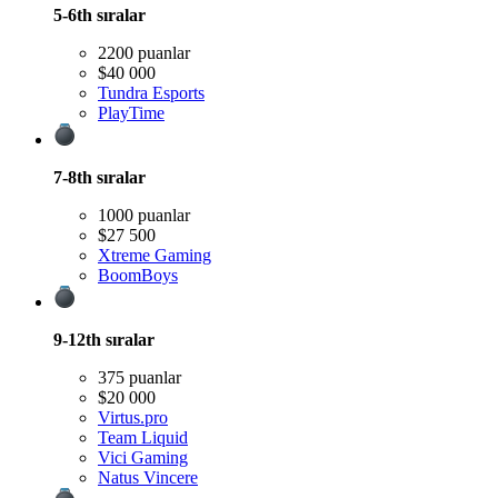
5-6th
sıralar
2200 puanlar
$40 000
Tundra Esports
PlayTime
7-8th
sıralar
1000 puanlar
$27 500
Xtreme Gaming
BoomBoys
9-12th
sıralar
375 puanlar
$20 000
Virtus.pro
Team Liquid
Vici Gaming
Natus Vincere