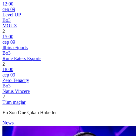
12:00
сер 09
Level UP
Bo3
MOUZ
2
15:00
сер 09
Ilbirs eSports
Bo3
Rune Eaters Esports
2
18:00
сер 09
Zero Tenacity
Bo3
Natus Vincere
2
Tüm maçlar
En Son Öne Çıkan Haberler
News