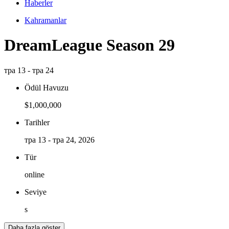
Haberler
Kahramanlar
DreamLeague Season 29
тра 13 - тра 24
Ödül Havuzu
$1,000,000
Tarihler
тра 13 - тра 24, 2026
Tür
online
Seviye
s
Daha fazla göster