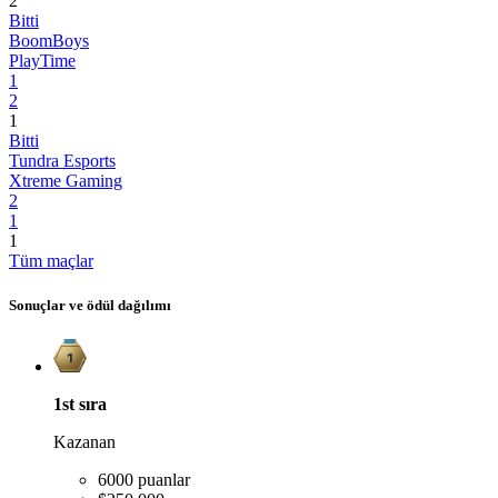
2
Bitti
BoomBoys
PlayTime
1
2
1
Bitti
Tundra Esports
Xtreme Gaming
2
1
1
Tüm maçlar
Sonuçlar ve ödül dağılımı
1st
sıra
Kazanan
6000 puanlar