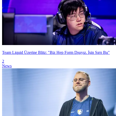
Team Liquid Üzerine Blitz: "Biz Hep Form Dışıyız. İşin Sırrı Bu"
2
News