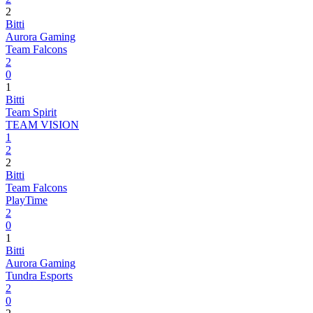
2
Bitti
Aurora Gaming
Team Falcons
2
0
1
Bitti
Team Spirit
TEAM VISION
1
2
2
Bitti
Team Falcons
PlayTime
2
0
1
Bitti
Aurora Gaming
Tundra Esports
2
0