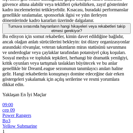
güvence altına alabilir veya teklifleri çekebilirken, zayıf gösterimler
kadro incelemelerini tetikleyebilir. Kısacası, buradaki performanslar
genellikle sıralamalar, sponsorluk ilgisi ve yılın ilerleyen
dönemlerinde kadro kararları üzerinde dalgalanır.
Turnuva sırasında hayranların hangi hikayeleri veya rekabetleri takip
etmesi gerekiyor?
Bu edisyon için somut rekabetler, kimin davet edildiğine bağlıdır,
ancak olağan anlatı sürücülerini bekleyin: üst düzey organizasyonlar
arasındaki rövanşlar, veteran takımların miras statüsünü savunması
ve underdoglar veya çaylaklar tarafından potansiyel çıkış koşuları.
Sosyal medya ve topluluk tepkileri, herhangi bir dramatik yenilgiyi,
kritik oyunları veya tartışmalı taslakları büyütecek ve bu anlar
genellikle bir DreamLeague sezonunun tanımlayıcı anıları haline
gelir. Hangi rekabetlerin konuşmayı domine edeceğine dair erken
göstergeleri yakalamak için açılış serilerine ve resmi yorumlara
dikkat edin.
Yaklaşan En İyi Maçlar
09:00
сер 09
Power Rangers
Bo3
Yellow Submarine
1