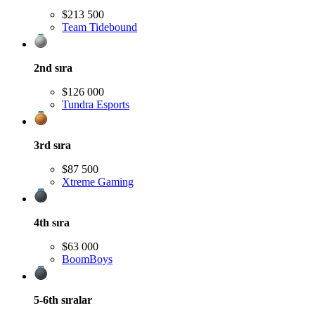
$213 500
Team Tidebound
2nd
sıra
$126 000
Tundra Esports
3rd
sıra
$87 500
Xtreme Gaming
4th
sıra
$63 000
BoomBoys
5-6th
sıralar