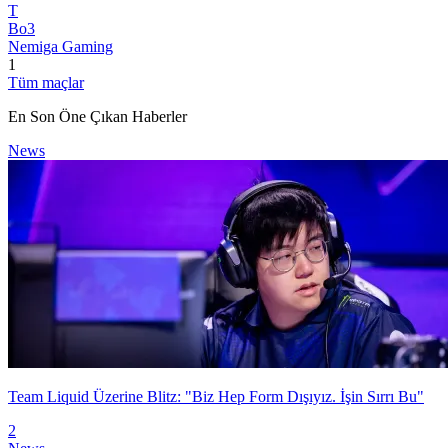
T
Bo3
Nemiga Gaming
1
Tüm maçlar
En Son Öne Çıkan Haberler
News
Team Liquid Üzerine Blitz: "Biz Hep Form Dışıyız. İşin Sırrı Bu"
2