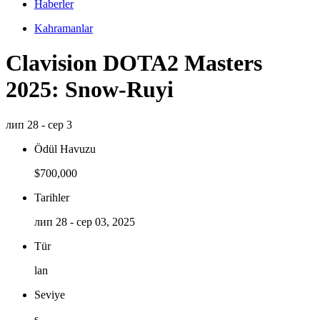
Haberler
Kahramanlar
Clavision DOTA2 Masters
2025: Snow-Ruyi
лип 28 - сер 3
Ödül Havuzu
$700,000
Tarihler
лип 28 - сер 03, 2025
Tür
lan
Seviye
s