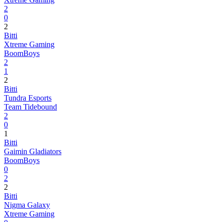
2
0
2
Bitti
Xtreme Gaming
BoomBoys
2
1
2
Bitti
Tundra Esports
Team Tidebound
2
0
1
Bitti
Gaimin Gladiators
BoomBoys
0
2
2
Bitti
Nigma Galaxy
Xtreme Gaming