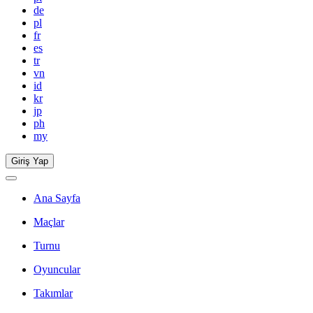
de
pl
fr
es
tr
vn
id
kr
jp
ph
my
Giriş Yap
Ana Sayfa
Maçlar
Turnu
Oyuncular
Takımlar