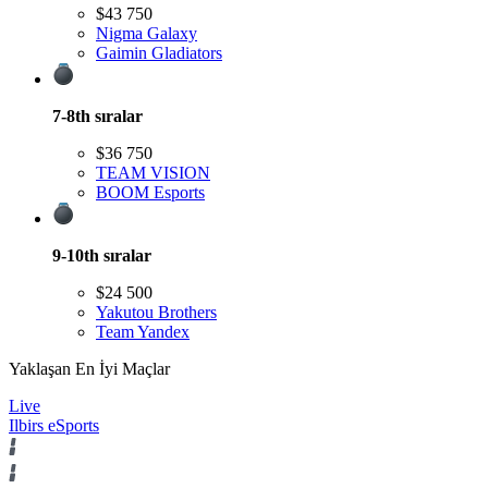
$43 750
Nigma Galaxy
Gaimin Gladiators
7-8th
sıralar
$36 750
TEAM VISION
BOOM Esports
9-10th
sıralar
$24 500
Yakutou Brothers
Team Yandex
Yaklaşan En İyi Maçlar
Live
Ilbirs eSports