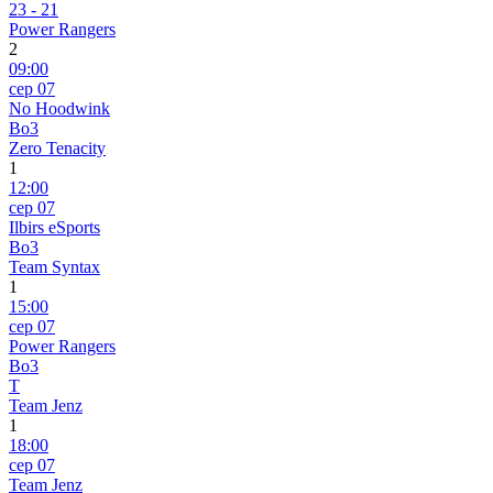
23
-
21
Power Rangers
2
09:00
сер 07
No Hoodwink
Bo3
Zero Tenacity
1
12:00
сер 07
Ilbirs eSports
Bo3
Team Syntax
1
15:00
сер 07
Power Rangers
Bo3
T
Team Jenz
1
18:00
сер 07
Team Jenz