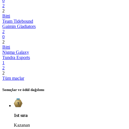
0
2
2
Bitti
Team Tidebound
Gaimin Gladiators
2
0
2
Bitti
Nigma Galaxy
Tundra Esports
1
2
2
Tüm maçlar
Sonuçlar ve ödül dağılımı
1st
sıra
Kazanan