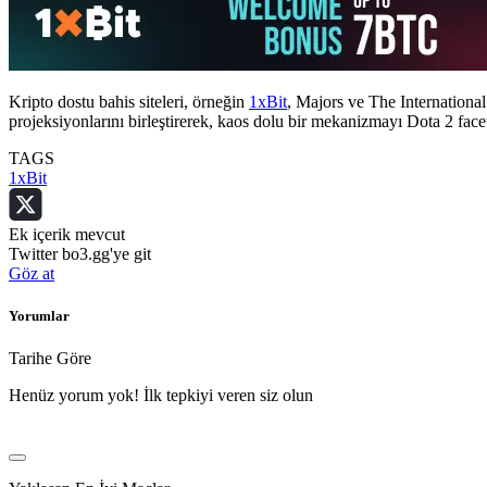
Kripto dostu bahis siteleri, örneğin
1xBit
, Majors ve The International 
projeksiyonlarını birleştirerek, kaos dolu bir mekanizmayı Dota 2 facet
TAGS
1xBit
Ek içerik mevcut
Twitter bo3.gg'ye git
Göz at
Yorumlar
Tarihe Göre
Henüz yorum yok! İlk tepkiyi veren siz olun