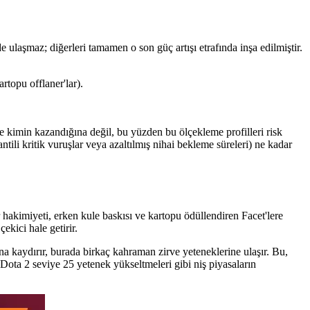
 ulaşmaz; diğerleri tamamen o son güç artışı etrafında inşa edilmiştir.
rtopu offlaner'lar).
e kimin kazandığına değil, bu yüzden bu ölçekleme profilleri risk
tili kritik vuruşlar veya azaltılmış nihai bekleme süreleri) ne kadar
hakimiyeti, erken kule baskısı ve kartopu ödüllendiren Facet'lere
ekici hale getirir.
ına kaydırır, burada birkaç kahraman zirve yeteneklerine ulaşır. Bu,
i Dota 2 seviye 25 yetenek yükseltmeleri gibi niş piyasaların