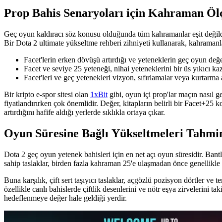
Prop Bahis Senaryoları için Kahraman Öl
Geç oyun kaldıracı söz konusu olduğunda tüm kahramanlar eşit değildir.
Bir Dota 2 ultimate yükseltme rehberi zihniyeti kullanarak, kahramanl
Facet'lerin erken dövüşü artırdığı ve yeteneklerin geç oyun değe
Facet ve seviye 25 yeteneği, nihai yeteneklerini bir üs yıkıcı k
Facet'leri ve geç yetenekleri vizyon, sıfırlamalar veya kurtarma
Bir kripto e-spor sitesi olan
1xBit
gibi, oyun içi prop'lar maçın nasıl 
fiyatlandırırken çok önemlidir. Değer, kitapların belirli bir Facet+25 
artırdığını hafife aldığı yerlerde sıklıkla ortaya çıkar.
Oyun Süresine Bağlı Yükseltmeleri Tahm
Dota 2 geç oyun yetenek bahisleri için en net açı oyun süresidir. Ban
sahip taslaklar, birden fazla kahraman 25'e ulaşmadan önce genellikle bi
Buna karşılık, çift sert taşıyıcı taslaklar, açgözlü pozisyon dörtler v
özellikle canlı bahislerde çiftlik desenlerini ve nötr eşya zirvelerini 
hedeflenmeye değer hale geldiği yerdir.