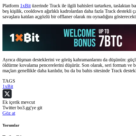
Platform
1xBit
üzerinde Track ile ilgili bahisleri tartarken, taslaktan
beş kişilik, cooldown ağırlıklı kadrolardan daha fazla Track destekli ça
savaşlara katılan açgözlü bir offlaner olarak mı oynadığını gösterece
Ayrıca düşman desteklerini ve görüş kahramanlarını da düşünün: güçlü t
öldürme kovalama pencerelerini düşürür. Son olarak, seri formatı ve bah
maçları genellikle daha kanlıdır, bu da bu bahis sitesinde Track destek
TAGS
1xBit
Ek içerik mevcut
Twitter bo3.gg'ye git
Göz at
Yorumlar