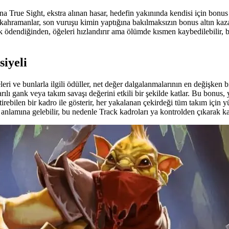
a True Sight, ekstra alınan hasar, hedefin yakınında kendisi için bonus 
ahramanlar, son vuruşu kimin yaptığına bakılmaksızın bonus altın kazan
k ödendiğinden, öğeleri hızlandırır ama ölümde kısmen kaybedilebilir,
iyeli
ri ve bunlarla ilgili ödüller, net değer dalgalanmalarının en değişken b
arılı gank veya takım savaşı değerini etkili bir şekilde katlar. Bu bonus, 
irebilen bir kadro ile gösterir, her yakalanan çekirdeği tüm takım için 
nlamına gelebilir, bu nedenle Track kadroları ya kontrolden çıkarak kar