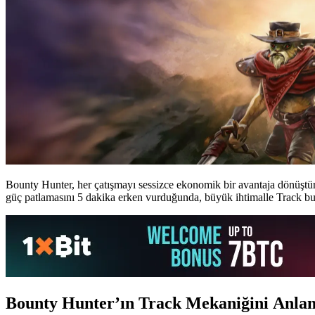
Bounty Hunter, her çatışmayı sessizce ekonomik bir avantaja dönüştüre
güç patlamasını 5 dakika erken vurduğunda, büyük ihtimalle Track bu i
Bounty Hunter’ın Track Mekaniğini Anla