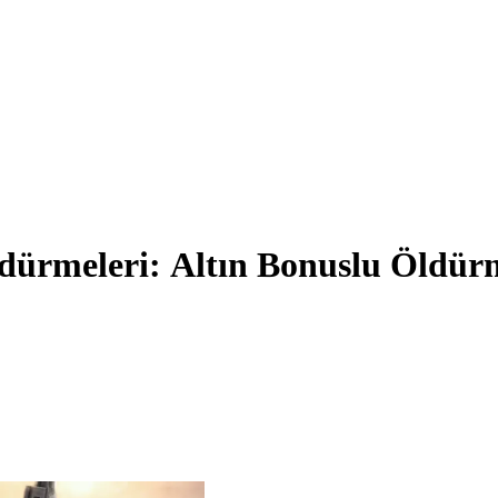
dürmeleri: Altın Bonuslu Öldürm