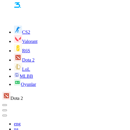
CS2
Valorant
R6S
Dota 2
LoL
MLBB
Oyunlar
Dota 2
eng
ua