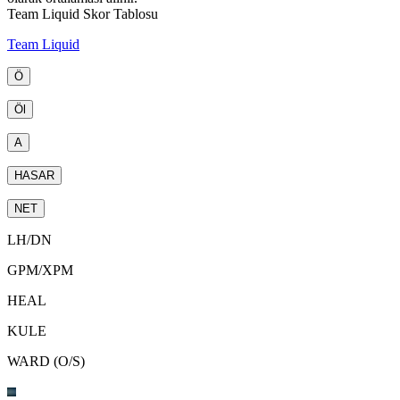
Team Liquid Skor Tablosu
Team Liquid
Ö
Öl
A
HASAR
NET
LH
/
DN
GPM
/
XPM
HEAL
KULE
WARD (O/S)