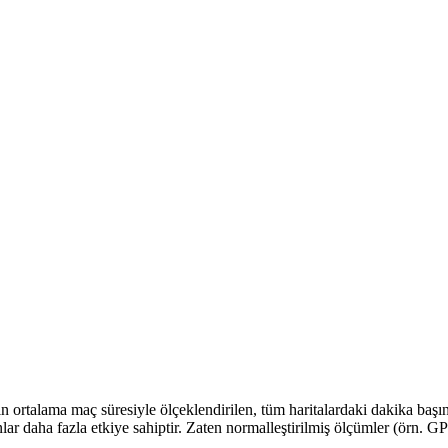
in ortalama maç süresiyle ölçeklendirilen, tüm haritalardaki dakika baş
nlar daha fazla etkiye sahiptir. Zaten normalleştirilmiş ölçümler (örn. 