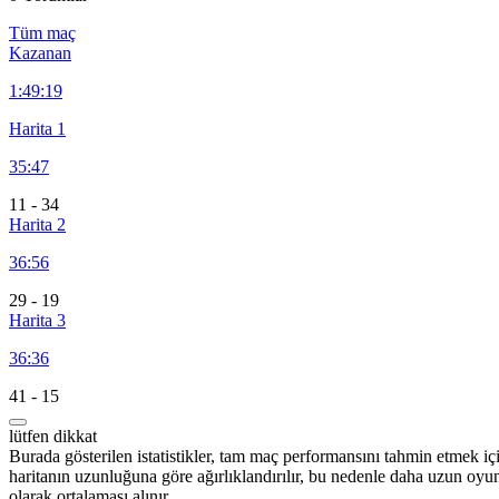
Tüm maç
Kazanan
1:
49:19
Harita 1
35:47
11
-
34
Harita 2
36:56
29
-
19
Harita 3
36:36
41
-
15
lütfen dikkat
Burada gösterilen istatistikler, tam maç performansını tahmin etmek iç
haritanın uzunluğuna göre ağırlıklandırılır, bu nedenle daha uzun oyu
olarak ortalaması alınır.