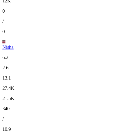
12K
0
/
0
Nisha
6.2
2.6
13.1
27.4K
21.5K
340
/
10.9