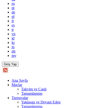
ru
pt
de
pl
fr
es
tr
vn
id
kr
jp
ph
my
Giriş Yap
Ana Sayfa
Maçlar
Takvim ve Canlı
Tamamlanmış
Turnuvalar
Yaklaşan ve Devam Eden
Tamamlanmış