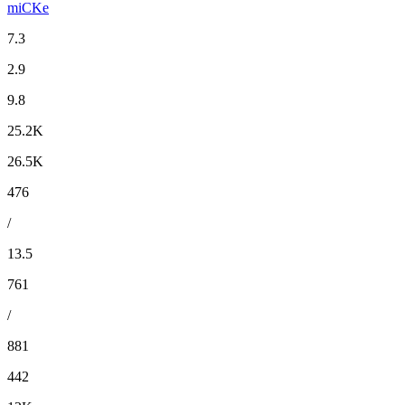
miCKe
7.3
2.9
9.8
25.2K
26.5K
476
/
13.5
761
/
881
442