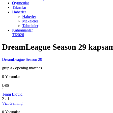
Oyuncular
Takımlar
Haberler
Haberler
Makaleler
Tahminler
Kahramanlar
TI2026
DreamLeague Season 29 kapsam
DreamLeague Season 29
grup a
/ opening matches
0 Yorumlar
Bitti
1
Team Liquid
2
-
1
Vici Gaming
0 Yorumlar