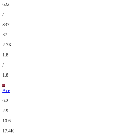
622
/
837
37
2.7K
1.8
/
1.8
Ace
6.2
2.9
10.6
17.4K