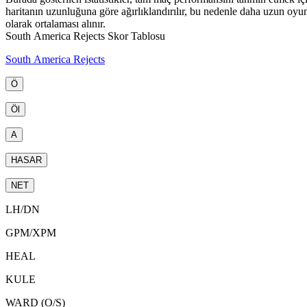
haritanın uzunluğuna göre ağırlıklandırılır, bu nedenle daha uzun oyu
olarak ortalaması alınır.
South America Rejects Skor Tablosu
South America Rejects
Ö
Öl
A
HASAR
NET
LH
/
DN
GPM
/
XPM
HEAL
KULE
WARD (O/S)