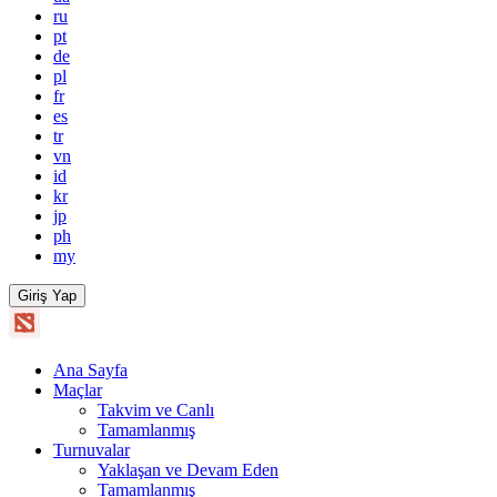
ru
pt
de
pl
fr
es
tr
vn
id
kr
jp
ph
my
Giriş Yap
Ana Sayfa
Maçlar
Takvim ve Canlı
Tamamlanmış
Turnuvalar
Yaklaşan ve Devam Eden
Tamamlanmış