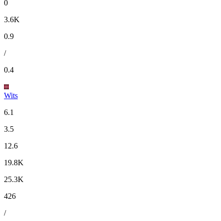
0
3.6K
0.9
/
0.4
Wits
6.1
3.5
12.6
19.8K
25.3K
426
/