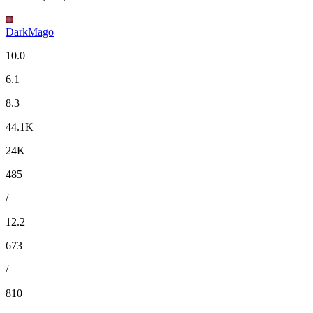
DarkMago
10.0
6.1
8.3
44.1K
24K
485
/
12.2
673
/
810