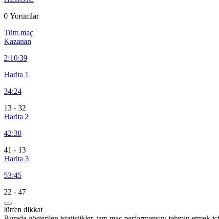
0 Yorumlar
Tüm maç
Kazanan
2:
10:39
Harita 1
34:24
13
-
32
Harita 2
42:30
41
-
13
Harita 3
53:45
22
-
47
lütfen dikkat
Burada gösterilen istatistikler, tam maç performansını tahmin etmek iç