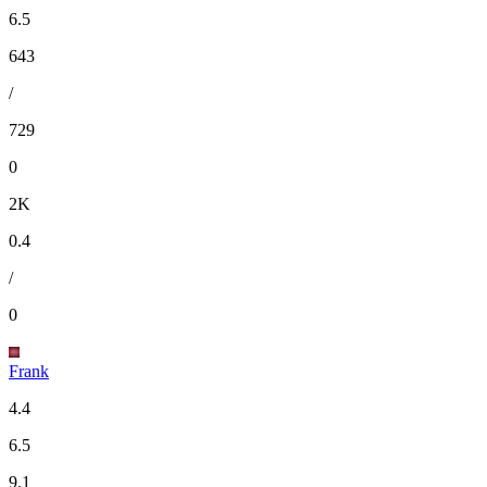
6.5
643
/
729
0
2K
0.4
/
0
Frank
4.4
6.5
9.1