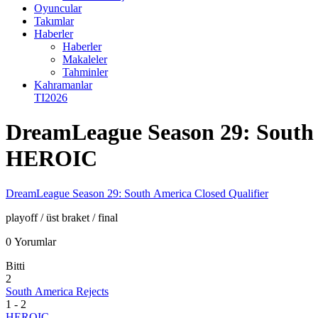
Oyuncular
Takımlar
Haberler
Haberler
Makaleler
Tahminler
Kahramanlar
TI2026
DreamLeague Season 29: South 
HEROIC
DreamLeague Season 29: South America Closed Qualifier
playoff
/ üst braket
/ final
0 Yorumlar
Bitti
2
South America Rejects
1
-
2
HEROIC