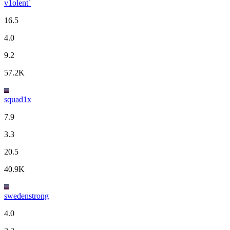
v1olent`
16.5
4.0
9.2
57.2K
squad1x
7.9
3.3
20.5
40.9K
swedenstrong
4.0