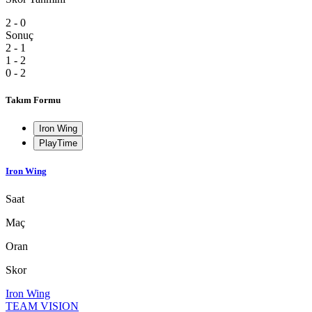
2 - 0
Sonuç
2 - 1
1 - 2
0 - 2
Takım Formu
Iron Wing
PlayTime
Iron Wing
Saat
Maç
Oran
Skor
Iron Wing
TEAM VISION