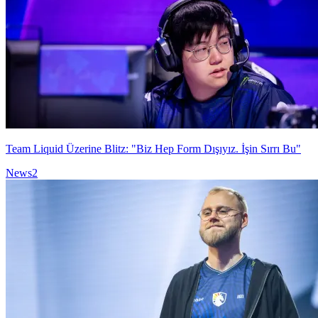
Team Liquid Üzerine Blitz: "Biz Hep Form Dışıyız. İşin Sırrı Bu"
News
2