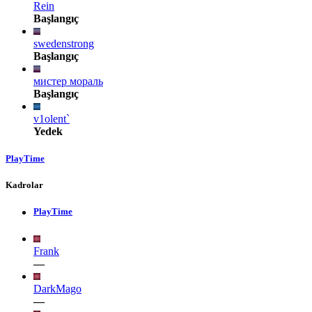
Rein
Başlangıç
swedenstrong
Başlangıç
мистер мораль
Başlangıç
v1olent`
Yedek
PlayTime
Kadrolar
PlayTime
Frank
—
DarkMago
—