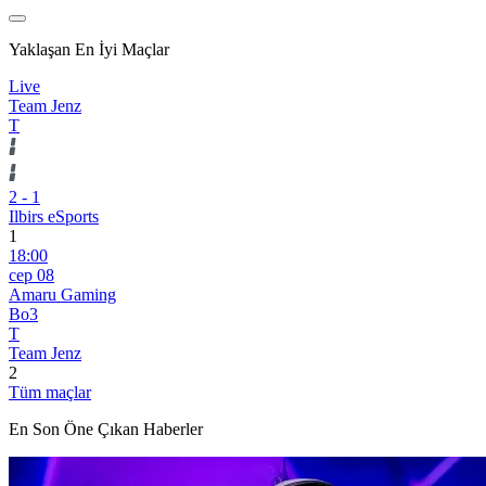
Yaklaşan En İyi Maçlar
Live
Team Jenz
T
2
-
1
Ilbirs eSports
1
18:00
сер 08
Amaru Gaming
Bo3
T
Team Jenz
2
Tüm maçlar
En Son Öne Çıkan Haberler