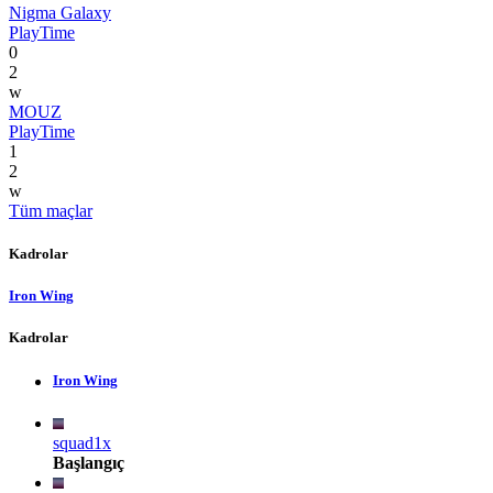
Nigma Galaxy
PlayTime
0
2
w
MOUZ
PlayTime
1
2
w
Tüm maçlar
Kadrolar
Iron Wing
Kadrolar
Iron Wing
squad1x
Başlangıç