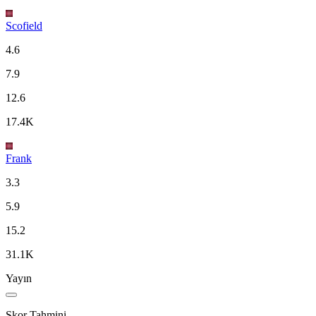
Scofield
4.6
7.9
12.6
17.4K
Frank
3.3
5.9
15.2
31.1K
Yayın
Skor Tahmini