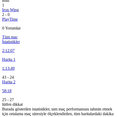
Bitti
1
Iron Wing
2
-
0
PlayTime
0 Yorumlar
Tüm maç
İstatistikler
2:
12:07
Harita 1
1:
13:49
43
-
24
Harita 2
58:18
25
-
27
lütfen dikkat
Burada gösterilen istatistikler, tam maç performansını tahmin etmek
için ortalama maç süresiyle ölçeklendirilen, tüm haritalardaki dakika