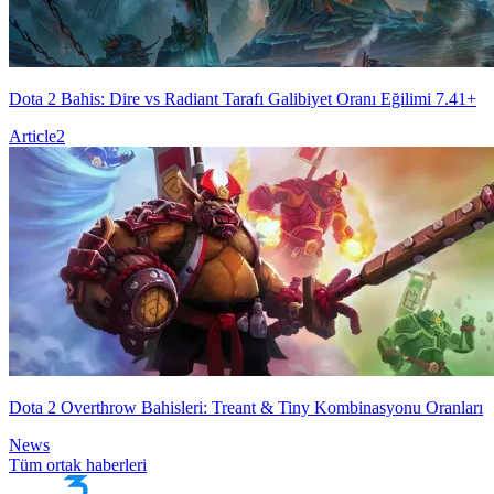
Dota 2 Bahis: Dire vs Radiant Tarafı Galibiyet Oranı Eğilimi 7.41+
Article
2
Dota 2 Overthrow Bahisleri: Treant & Tiny Kombinasyonu Oranları
News
Tüm ortak haberleri