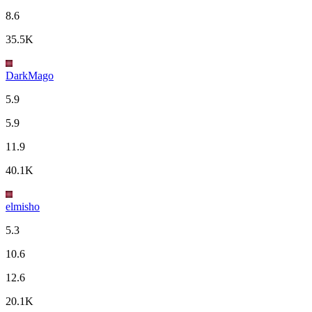
8.6
35.5K
DarkMago
5.9
5.9
11.9
40.1K
elmisho
5.3
10.6
12.6
20.1K