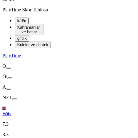
PlayTime Skor Tablosu
k/d/a
Kahramanlar
ve hasar
çiftlik
Kuleler ve destek
PlayTime
Ö
Öl
A
NET
Wits
7.3
3.3