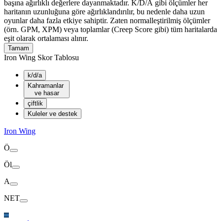
başına ağırlıklı değerlere dayanmaktadır. K/D/A gibi ölçümler her
haritanın uzunluğuna göre ağırlıklandırılır, bu nedenle daha uzun
oyunlar daha fazla etkiye sahiptir. Zaten normalleştirilmiş ölçümler
(örn. GPM, XPM) veya toplamlar (Creep Score gibi) tüm haritalarda
eşit olarak ortalaması alınır.
Tamam
Iron Wing Skor Tablosu
k/d/a
Kahramanlar
ve hasar
çiftlik
Kuleler ve destek
Iron Wing
Ö
Öl
A
NET