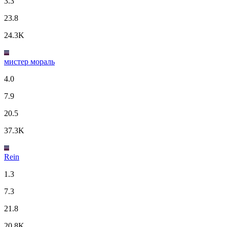
3.3
23.8
24.3K
мистер мораль
4.0
7.9
20.5
37.3K
Rein
1.3
7.3
21.8
20.8K