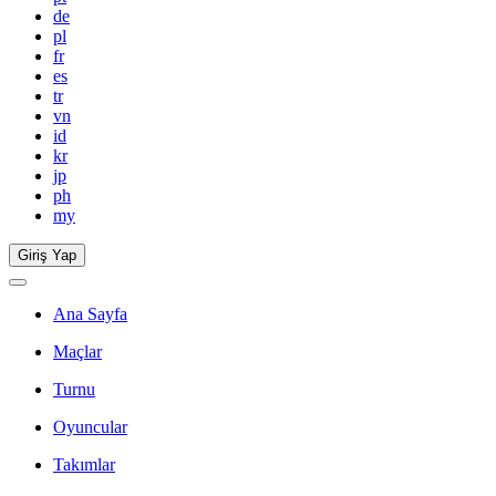
de
pl
fr
es
tr
vn
id
kr
jp
ph
my
Giriş Yap
Ana Sayfa
Maçlar
Turnu
Oyuncular
Takımlar