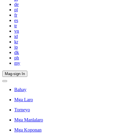
de
pl
fr
es
tr
vn
id
kr
jp
dk
ph
my
Mag-sign In
Bahay
Mga Laro
Torneyo
Mga Manlalaro
Mga Koponan