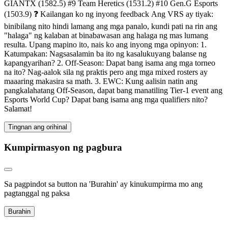
GIANTX (1582.5) #9 Team Heretics (1531.2) #10 Gen.G Esports
(1503.9) ❓ Kailangan ko ng inyong feedback Ang VRS ay tiyak:
binibilang nito hindi lamang ang mga panalo, kundi pati na rin ang
"halaga" ng kalaban at binabawasan ang halaga ng mas lumang
resulta. Upang mapino ito, nais ko ang inyong mga opinyon: 1.
Katumpakan: Nagsasalamin ba ito ng kasalukuyang balanse ng
kapangyarihan? 2. Off-Season: Dapat bang isama ang mga torneo
na ito? Nag-aalok sila ng praktis pero ang mga mixed rosters ay
maaaring makasira sa math. 3. EWC: Kung aalisin natin ang
pangkalahatang Off-Season, dapat bang manatiling Tier-1 event ang
Esports World Cup? Dapat bang isama ang mga qualifiers nito?
Salamat!
Tingnan ang orihinal
Kumpirmasyon ng pagbura
Sa pagpindot sa button na 'Burahin' ay kinukumpirma mo ang
pagtanggal ng paksa
Burahin