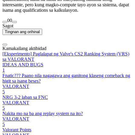
interesante, pero kung magko-compute tayo ayon sa sistema, dapat
isama ang qualifications sa kalkulasyon.
0
0
Sagot
Tingnan ang orihinal
Kamakailang aktibidad
[Eksperimento] Paglalapat ng Valve's CS2 Ranking System (VRS)
sa VALORANT
IDEAS AND BUGS
1
Fnatic??? Paano nila nagagawa ang ganitong klaseng comeback ng
higit sa isang beses?
VALORANT
5
NRG 3-2 laban sa FNC
VALORANT
5
Nakita mo na ba ang replay system na ito?
VALORANT
5
Valorant Points