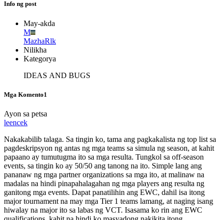
Info ng post
May-akda
M
MazhaRlk
Nilikha
Kategorya
IDEAS AND BUGS
Mga Komento
1
Ayon sa petsa
leencek
Nakakabilib talaga. Sa tingin ko, tama ang pagkakalista ng top list sa
pagdeskripsyon ng antas ng mga teams sa simula ng season, at kahit
papaano ay tumutugma ito sa mga resulta. Tungkol sa off-season
events, sa tingin ko ay 50/50 ang tanong na ito. Simple lang ang
pananaw ng mga partner organizations sa mga ito, at malinaw na
madalas na hindi pinapahalagahan ng mga players ang resulta ng
ganitong mga events. Dapat panatilihin ang EWC, dahil isa itong
major tournament na may mga Tier 1 teams lamang, at naging isang
hiwalay na major ito sa labas ng VCT. Isasama ko rin ang EWC
qualifications, kahit na hindi ko masyadong nakikita itong