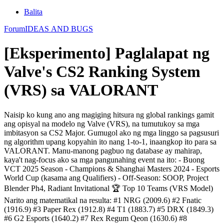
Balita
Forum
IDEAS AND BUGS
[Eksperimento] Paglalapat ng
Valve's CS2 Ranking System
(VRS) sa VALORANT
Naisip ko kung ano ang magiging hitsura ng global rankings gamit
ang opisyal na modelo ng Valve (VRS), na tumutukoy sa mga
imbitasyon sa CS2 Major. Gumugol ako ng mga linggo sa pagsusuri
ng algorithm upang kopyahin ito nang 1-to-1, inaangkop ito para sa
VALORANT. Manu-manong pagbuo ng database ay mahirap,
kaya't nag-focus ako sa mga pangunahing event na ito: - Buong
VCT 2025 Season - Champions & Shanghai Masters 2024 - Esports
World Cup (kasama ang Qualifiers) - Off-Season: SOOP, Project
Blender Ph4, Radiant Invitational 🏆 Top 10 Teams (VRS Model)
Narito ang matematikal na resulta: #1 NRG (2009.6) #2 Fnatic
(1916.9) #3 Paper Rex (1912.8) #4 T1 (1883.7) #5 DRX (1849.3)
#6 G2 Esports (1640.2) #7 Rex Regum Qeon (1630.6) #8