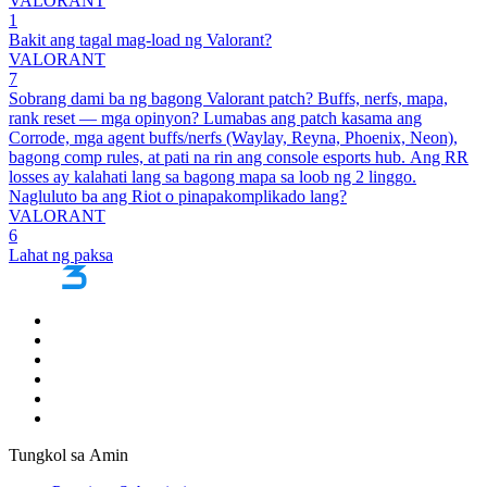
VALORANT
1
Bakit ang tagal mag-load ng Valorant?
VALORANT
7
Sobrang dami ba ng bagong Valorant patch? Buffs, nerfs, mapa,
rank reset — mga opinyon? Lumabas ang patch kasama ang
Corrode, mga agent buffs/nerfs (Waylay, Reyna, Phoenix, Neon),
bagong comp rules, at pati na rin ang console esports hub. Ang RR
losses ay kalahati lang sa bagong mapa sa loob ng 2 linggo.
Nagluluto ba ang Riot o pinapakomplikado lang?
VALORANT
6
Lahat ng paksa
Tungkol sa Amin