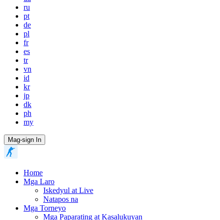
ru
pt
de
pl
fr
es
tr
vn
id
kr
jp
dk
ph
my
Mag-sign In
Home
Mga Laro
Iskedyul at Live
Natapos na
Mga Torneyo
Mga Paparating at Kasalukuyan