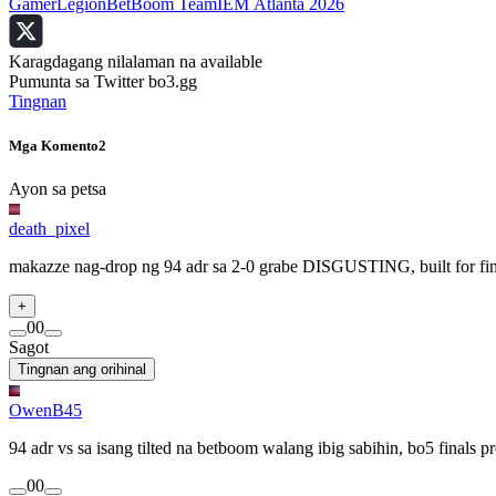
GamerLegion
BetBoom Team
IEM Atlanta 2026
Karagdagang nilalaman na available
Pumunta sa Twitter bo3.gg
Tingnan
Mga Komento
2
Ayon sa petsa
death_pixel
makazze nag-drop ng 94 adr sa 2-0 grabe DISGUSTING, built for finals
+
0
0
Sagot
Tingnan ang orihinal
OwenB45
94 adr vs sa isang tilted na betboom walang ibig sabihin, bo5 finals p
0
0