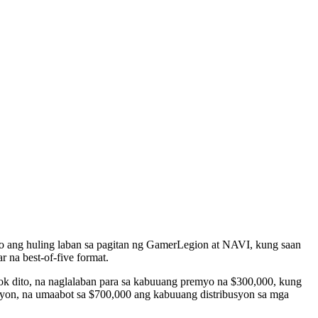
go ang huling laban sa pagitan ng GamerLegion at NAVI, kung saan
 na best-of-five format.
k dito, na naglalaban para sa kabuuang premyo na $300,000, kung
syon, na umaabot sa $700,000 ang kabuuang distribusyon sa mga