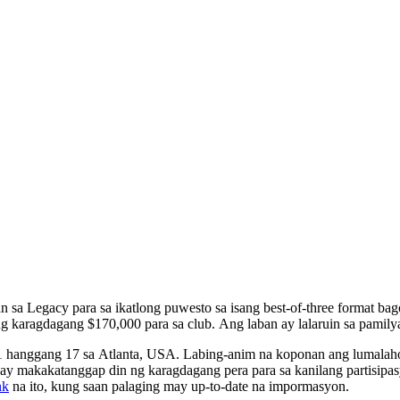
sa Legacy para sa ikatlong puwesto sa isang best-of-three format ba
g karagdagang $170,000 para sa club. Ang laban ay lalaruin sa pamilyar
 hanggang 17 sa Atlanta, USA. Labing-anim na koponan ang lumalaho
y makakatanggap din ng karagdagang pera para sa kanilang partisipa
nk
na ito, kung saan palaging may up-to-date na impormasyon.