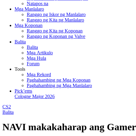
Natapos na
Mga Manlalaro
Ranggo ng Iskor ng Manlalaro
Ranggo ng Kita ng Manlalaro
Mga Koponan
Ranggo ng Kita ng Koponan
Ranggo ng Koponan ng Valve
Balita
Balita
Mga Artikulo
Mga Hula
Forum
Tools
Mga Rekord
Paghahambing ng Mga Koponan
Paghahambing ng Mga Manlalaro
Pick’ems
Cologne Major 2026
CS2
Balita
NAVI makakaharap ang GamerLe