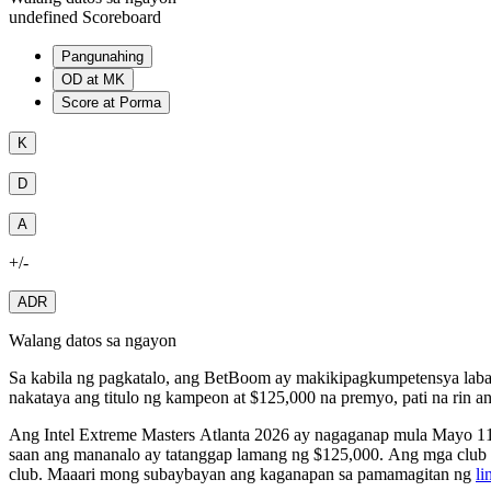
undefined Scoreboard
Pangunahing
OD at MK
Score at Porma
K
D
A
+/-
ADR
Walang datos sa ngayon
Sa kabila ng pagkatalo, ang BetBoom ay makikipagkumpetensya laban 
nakataya ang titulo ng kampeon at $125,000 na premyo, pati na rin an
Ang Intel Extreme Masters Atlanta 2026 ay nagaganap mula Mayo 11
saan ang mananalo ay tatanggap lamang ng $125,000. Ang mga club a
club. Maaari mong subaybayan ang kaganapan sa pamamagitan ng
li