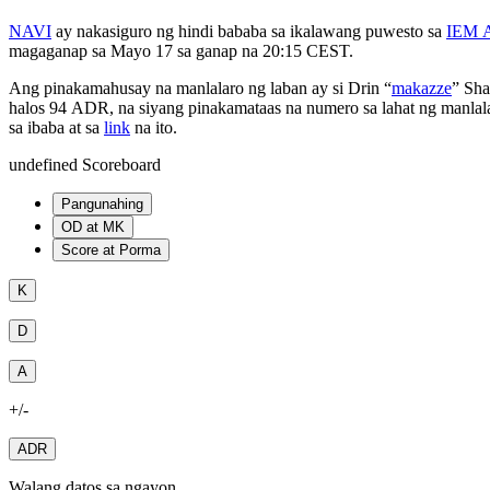
NAVI
ay nakasiguro ng hindi bababa sa ikalawang puwesto sa
IEM A
magaganap sa Mayo 17 sa ganap na 20:15 CEST.
Ang pinakamahusay na manlalaro ng laban ay si Drin “
makazze
” Sha
halos 94 ADR, na siyang pinakamataas na numero sa lahat ng manlala
sa ibaba at sa
link
na ito.
undefined Scoreboard
Pangunahing
OD at MK
Score at Porma
K
D
A
+/-
ADR
Walang datos sa ngayon