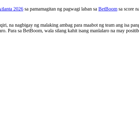
tlanta 2026
sa pamamagitan ng pagwagi laban sa
BetBoom
sa score n
qiri, na nagbigay ng malaking ambag para maabot ng team ang isa pang 
ro. Para sa BetBoom, wala silang kahit isang manlalaro na may positib