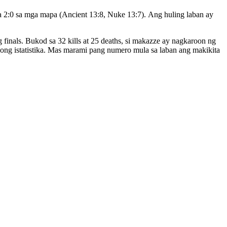
a 2:0 sa mga mapa (Ancient 13:8, Nuke 13:7). Ang huling laban ay
finals. Bukod sa 32 kills at 25 deaths, si makazze ay nagkaroon ng
ong istatistika. Mas marami pang numero mula sa laban ang makikita