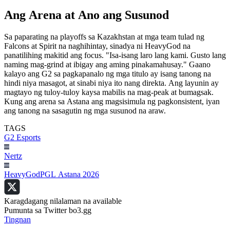
Ang Arena at Ano ang Susunod
Sa paparating na playoffs sa Kazakhstan at mga team tulad ng
Falcons at Spirit na naghihintay, sinadya ni HeavyGod na
panatilihing makitid ang focus. "Isa-isang laro lang kami. Gusto lang
naming mag-grind at ibigay ang aming pinakamahusay." Gaano
kalayo ang G2 sa pagkapanalo ng mga titulo ay isang tanong na
hindi niya masagot, at sinabi niya ito nang direkta. Ang layunin ay
magtayo ng tuloy-tuloy kaysa mabilis na mag-peak at bumagsak.
Kung ang arena sa Astana ang magsisimula ng pagkonsistent, iyan
ang tanong na sasagutin ng mga susunod na araw.
TAGS
G2 Esports
Nertz
HeavyGod
PGL Astana 2026
Karagdagang nilalaman na available
Pumunta sa Twitter bo3.gg
Tingnan