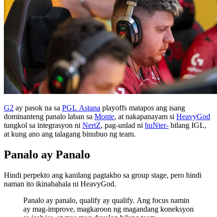
G2
ay pasok na sa
PGL Astana
playoffs matapos ang isang
dominanteng panalo laban sa
Monte
, at nakapanayam si
HeavyGod
tungkol sa integrasyon ni
NertZ
, pag-unlad ni
huNter-
bilang IGL,
at kung ano ang talagang binubuo ng team.
Panalo ay Panalo
Hindi perpekto ang kanilang pagtakbo sa group stage, pero hindi
naman ito ikinabahala ni HeavyGod.
Panalo ay panalo, qualify ay qualify. Ang focus namin
ay mag-improve, magkaroon ng magandang koneksyon