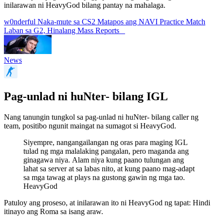
inilarawan ni HeavyGod bilang pantay na mahalaga.
w0nderful Naka-mute sa CS2 Matapos ang NAVI Practice Match
Laban sa G2, Hinalang Mass Reports
News
Pag-unlad ni huNter- bilang IGL
Nang tanungin tungkol sa pag-unlad ni huNter- bilang caller ng
team, positibo ngunit maingat na sumagot si HeavyGod.
Siyempre, nangangailangan ng oras para maging IGL
tulad ng mga malalaking pangalan, pero maganda ang
ginagawa niya. Alam niya kung paano tulungan ang
lahat sa server at sa labas nito, at kung paano mag-adapt
sa mga tawag at plays na gustong gawin ng mga tao.
HeavyGod
Patuloy ang proseso, at inilarawan ito ni HeavyGod ng tapat: Hindi
itinayo ang Roma sa isang araw.