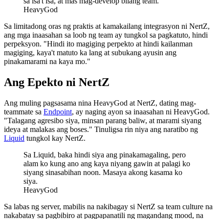
sa isa't isa, at mas mag-develop bilang team.
HeavyGod
Sa limitadong oras ng praktis at kamakailang integrasyon ni NertZ,
ang mga inaasahan sa loob ng team ay tungkol sa pagkatuto, hindi
perpeksyon. "Hindi ito magiging perpekto at hindi kailanman
magiging, kaya't matuto ka lang at subukang ayusin ang
pinakamarami na kaya mo."
Ang Epekto ni NertZ
Ang muling pagsasama nina HeavyGod at NertZ, dating mag-
teammate sa
Endpoint
, ay naging ayon sa inaasahan ni HeavyGod.
"Talagang agresibo siya, minsan parang baliw, at marami siyang
ideya at malakas ang boses." Tinuligsa rin niya ang naratibo ng
Liquid
tungkol kay NertZ.
Sa Liquid, baka hindi siya ang pinakamagaling, pero
alam ko kung ano ang kaya niyang gawin at palagi ko
siyang sinasabihan noon. Masaya akong kasama ko
siya.
HeavyGod
Sa labas ng server, mabilis na nakibagay si NertZ sa team culture na
nakabatay sa pagbibiro at pagpapanatili ng magandang mood, na