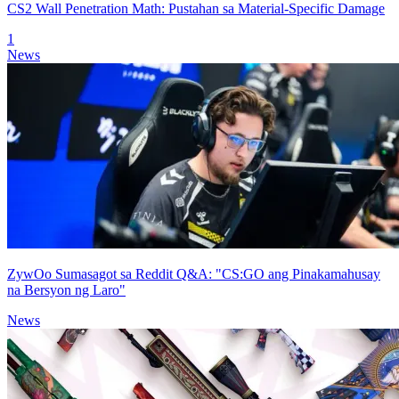
CS2 Wall Penetration Math: Pustahan sa Material-Specific Damage
1
News
ZywOo Sumasagot sa Reddit Q&A: "CS:GO ang Pinakamahusay
na Bersyon ng Laro"
News