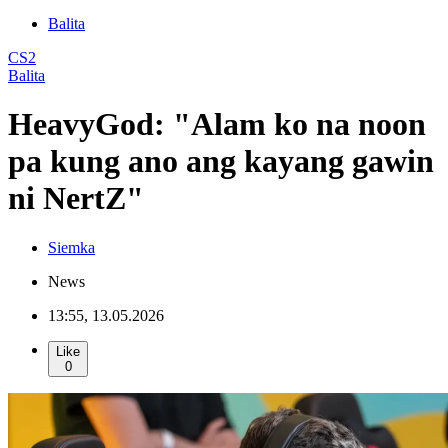
Balita
CS2
Balita
HeavyGod: "Alam ko na noon
pa kung ano ang kayang gawin
ni NertZ"
Siemka
News
13:55, 13.05.2026
Like
0