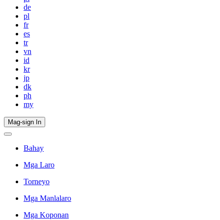
de
pl
fr
es
tr
vn
id
kr
jp
dk
ph
my
Mag-sign In
Bahay
Mga Laro
Torneyo
Mga Manlalaro
Mga Koponan