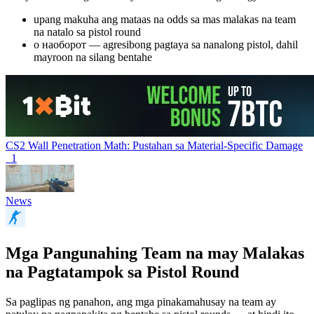
upang makuha ang mataas na odds sa mas malakas na team
na natalo sa pistol round
o наоборот — agresibong pagtaya sa nanalong pistol, dahil
mayroon na silang bentahe
CS2 Wall Penetration Math: Pustahan sa Material-Specific Damage
1
News
Mga Pangunahing Team na may Malakas
na Pagtatampok sa Pistol Round
Sa paglipas ng panahon, ang mga pinakamahusay na team ay