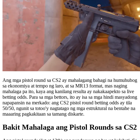
Ang mga pistol round sa CS2 ay mahalagang bahagi na humuhubog
sa ekonomiya at tempo ng laro, at sa MR13 format, mas naging
mahalaga pa ito, kaya ang kanilang resulta ay nakakaapekto sa live
betting odds. Para sa mga bettors, ito ay isa sa mga hindi masyadong
napapansin na merkado: ang CS2 pistol round betting odds ay tila
50/50, ngunit sa totoo'y nagtatago ng mga estruktural na bentahe na
maaaring pagkakitaan sa tamang diskarte.
Bakit Mahalaga ang Pistol Rounds sa CS2