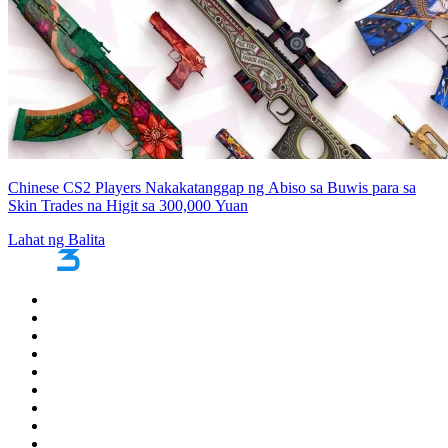
Chinese CS2 Players Nakakatanggap ng Abiso sa Buwis para sa
Skin Trades na Higit sa 300,000 Yuan
Lahat ng Balita