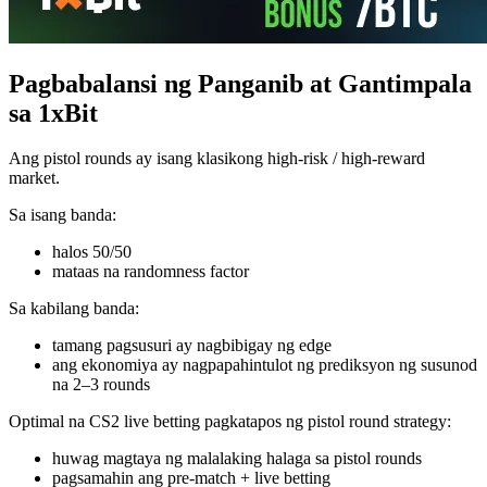
Pagbabalansi ng Panganib at Gantimpala
sa 1xBit
Ang pistol rounds ay isang klasikong high-risk / high-reward
market.
Sa isang banda:
halos 50/50
mataas na randomness factor
Sa kabilang banda:
tamang pagsusuri ay nagbibigay ng edge
ang ekonomiya ay nagpapahintulot ng prediksyon ng susunod
na 2–3 rounds
Optimal na CS2 live betting pagkatapos ng pistol round strategy:
huwag magtaya ng malalaking halaga sa pistol rounds
pagsamahin ang pre-match + live betting