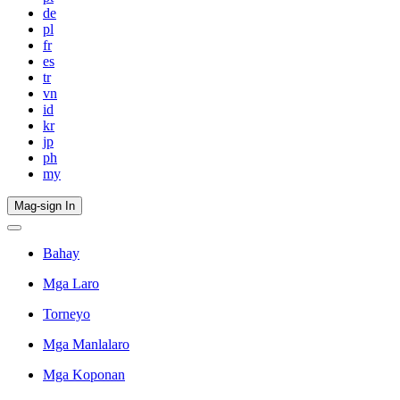
de
pl
fr
es
tr
vn
id
kr
jp
ph
my
Mag-sign In
Bahay
Mga Laro
Torneyo
Mga Manlalaro
Mga Koponan