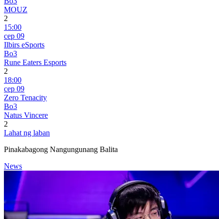
Bo3
MOUZ
2
15:00
сер 09
Ilbirs eSports
Bo3
Rune Eaters Esports
2
18:00
сер 09
Zero Tenacity
Bo3
Natus Vincere
2
Lahat ng laban
Pinakabagong Nangungunang Balita
News