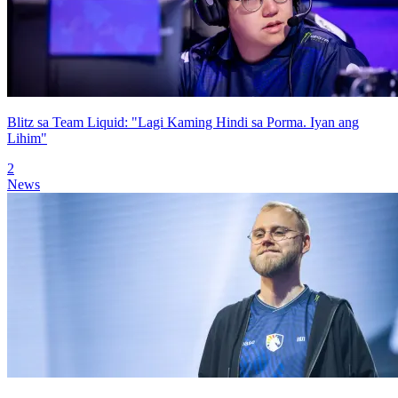
Blitz sa Team Liquid: "Lagi Kaming Hindi sa Porma. Iyan ang
Lihim"
2
News