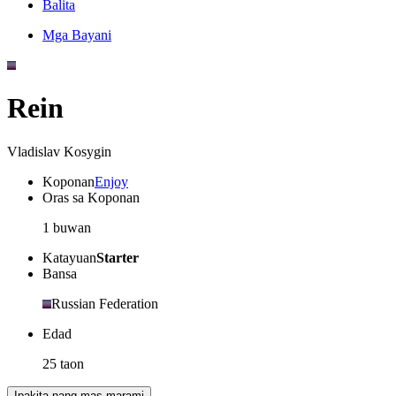
Balita
Mga Bayani
Rein
Vladislav Kosygin
Koponan
Enjoy
Oras sa Koponan
1 buwan
Katayuan
Starter
Bansa
Russian Federation
Edad
25 taon
Ipakita nang mas marami