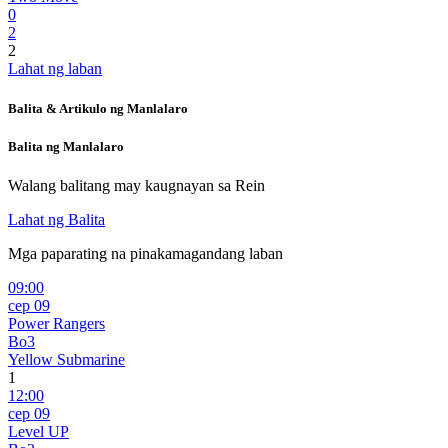
0
2
2
Lahat ng laban
Balita & Artikulo ng Manlalaro
Balita ng Manlalaro
Walang balitang may kaugnayan sa
Rein
Lahat ng Balita
Mga paparating na pinakamagandang laban
09:00
сер 09
Power Rangers
Bo3
Yellow Submarine
1
12:00
сер 09
Level UP