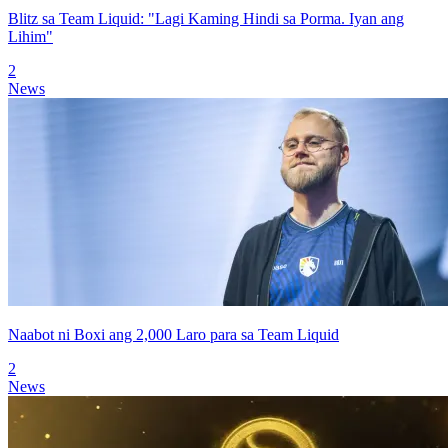
Blitz sa Team Liquid: "Lagi Kaming Hindi sa Porma. Iyan ang
Lihim"
2
News
Naabot ni Boxi ang 2,000 Laro para sa Team Liquid
2
News