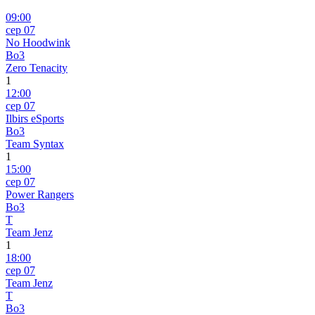
09:00
сер 07
No Hoodwink
Bo3
Zero Tenacity
1
12:00
сер 07
Ilbirs eSports
Bo3
Team Syntax
1
15:00
сер 07
Power Rangers
Bo3
T
Team Jenz
1
18:00
сер 07
Team Jenz
T
Bo3