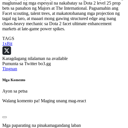
maglunsad ng mga espesyal na nakabatay sa Dota 2 level 25 prop
bets sa panahon ng Majors at The International. Pagsamahin ang
Facet scouting, talent trees, at makatotohanang mga projection ng
tagal ng laro, at maaari mong gawing structured edge ang isang
chaos-heavy mechanic sa Dota 2 facet ultimate enhancement
markets at late-game power spikes.
TAGS
1xBit
Karagdagang nilalaman na available
Pumunta sa Twitter bo3.gg
Tingnan
Mga Komento
Ayon sa petsa
Walang komento pa! Maging unang mag-react
Mga paparating na pinakamagandang laban