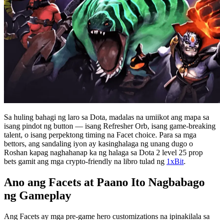
Sa huling bahagi ng laro sa Dota, madalas na umiikot ang mapa sa
isang pindot ng button — isang Refresher Orb, isang game-breaking
talent, o isang perpektong timing na Facet choice. Para sa mga
bettors, ang sandaling iyon ay kasinghalaga ng unang dugo o
Roshan kapag naghahanap ka ng halaga sa Dota 2 level 25 prop
bets gamit ang mga crypto-friendly na libro tulad ng
1xBit
.
Ano ang Facets at Paano Ito Nagbabago
ng Gameplay
Ang Facets ay mga pre-game hero customizations na ipinakilala sa