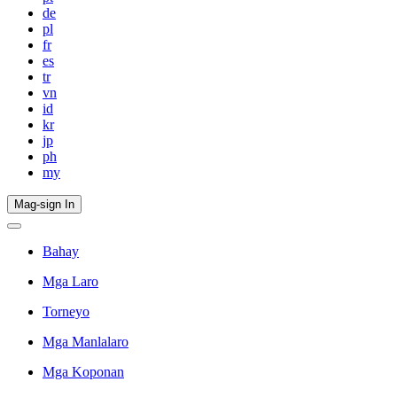
de
pl
fr
es
tr
vn
id
kr
jp
ph
my
Mag-sign In
Bahay
Mga Laro
Torneyo
Mga Manlalaro
Mga Koponan