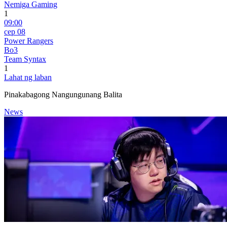
Nemiga Gaming
1
09:00
сер 08
Power Rangers
Bo3
Team Syntax
1
Lahat ng laban
Pinakabagong Nangungunang Balita
News