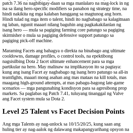
patch 7.36 na nagbibigay-daan sa mga manlalaro na mag-lock in ng
isa sa ilang hero-specific modifiers sa panahon ng strategy time, na
hindi nakikita ng mga kalaban hanggang sa magtunog ang horn.
Hindi tulad ng mga item o talent, hindi ito nagbabago sa kalagitnaan
ng laban, ngunit maaari nilang baguhin ang pagkakakilanlan ng
isang hero — mula sa pagiging farming core patungo sa pagiging
skirmisher o mula sa pagiging defensive support patungo sa
pagiging pick-off machine.
Maraming Facets ang bahagya o direkta na binabago ang ultimate
cooldowns, damage profiles, o control tools, na epektibong
nagsisilbing Dota 2 facet ultimate enhancement para sa mga
partikular na hero. May malinaw na implikasyon ito sa pagtaya:
kung ang isang Facet ay nagbabago ng isang hero patungo sa all-in
teamfights, maaari mong asahan ang mas mataas na kill totals, mas
maagang high-ground attempts, at mas pabagu-bagong late-game
scenarios — mga pangunahing kondisyon para sa agresibong prop
markets. Sa paglabas ng Patch 7.41, tuluyang tinanggal ng Valve
ang Facet system mula sa Dota 2.
Level 25 Talent vs Facet Decision Points
Ang mga Talents ay nag-unlock sa 10/15/20/25, kung saan ang
huling tier ay nag-aalok ng dalawang makapangyarihang opsyon na