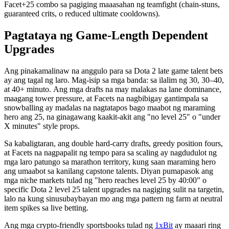
Facet+25 combo sa pagiging maaasahan ng teamfight (chain-stuns,
guaranteed crits, o reduced ultimate cooldowns).
Pagtataya ng Game-Length Dependent
Upgrades
Ang pinakamalinaw na anggulo para sa Dota 2 late game talent bets
ay ang tagal ng laro. Mag-isip sa mga banda: sa ilalim ng 30, 30–40,
at 40+ minuto. Ang mga drafts na may malakas na lane dominance,
maagang tower pressure, at Facets na nagbibigay gantimpala sa
snowballing ay madalas na nagtatapos bago maabot ng maraming
hero ang 25, na ginagawang kaakit-akit ang "no level 25" o "under
X minutes" style props.
Sa kabaligtaran, ang double hard-carry drafts, greedy position fours,
at Facets na nagpapalit ng tempo para sa scaling ay nagdudulot ng
mga laro patungo sa marathon territory, kung saan maraming hero
ang umaabot sa kanilang capstone talents. Diyan pumapasok ang
mga niche markets tulad ng "hero reaches level 25 by 40:00" o
specific Dota 2 level 25 talent upgrades na nagiging sulit na targetin,
lalo na kung sinusubaybayan mo ang mga pattern ng farm at neutral
item spikes sa live betting.
Ang mga crypto-friendly sportsbooks tulad ng
1xBit
ay maaari ring