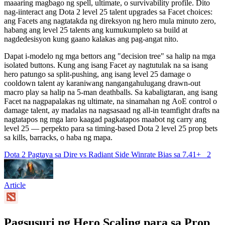
maaaring magbago ng spell, ultimate, o survivability profile. Dito
nag-iinteract ang Dota 2 level 25 talent upgrades sa Facet choices:
ang Facets ang nagtatakda ng direksyon ng hero mula minuto zero,
habang ang level 25 talents ang kumukumpleto sa build at
nagdedesisyon kung gaano kalakas ang pag-angat nito.
Dapat i-modelo ng mga bettors ang "decision tree" sa halip na mga
isolated buttons. Kung ang isang Facet ay nagtutulak na sa isang
hero patungo sa split-pushing, ang isang level 25 damage o
cooldown talent ay karaniwang nangangahulugang drawn-out
macro play sa halip na 5-man deathballs. Sa kabaligtaran, ang isang
Facet na nagpapalakas ng ultimate, na sinamahan ng AoE control o
damage talent, ay madalas na nagsasaad ng all-in teamfight drafts na
nagtatapos ng mga laro kaagad pagkatapos maabot ng carry ang
level 25 — perpekto para sa timing-based Dota 2 level 25 prop bets
sa kills, barracks, o haba ng mapa.
Dota 2 Pagtaya sa Dire vs Radiant Side Winrate Bias sa 7.41+
2
Article
Pagsusuri ng Hero Scaling para sa Prop