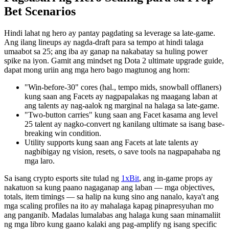
Bet Scenarios
Hindi lahat ng hero ay pantay pagdating sa leverage sa late-game.
Ang ilang lineups ay nagda-draft para sa tempo at hindi talaga
umaabot sa 25; ang iba ay ganap na nakabatay sa huling power
spike na iyon. Gamit ang mindset ng Dota 2 ultimate upgrade guide,
dapat mong uriin ang mga hero bago magtunog ang horn:
"Win-before-30" cores (hal., tempo mids, snowball offlaners)
kung saan ang Facets ay nagpapalakas ng maagang laban at
ang talents ay nag-aalok ng marginal na halaga sa late-game.
"Two-button carries" kung saan ang Facet kasama ang level
25 talent ay nagko-convert ng kanilang ultimate sa isang base-
breaking win condition.
Utility supports kung saan ang Facets at late talents ay
nagbibigay ng vision, resets, o save tools na nagpapahaba ng
mga laro.
Sa isang crypto esports site tulad ng
1xBit
, ang in-game props ay
nakatuon sa kung paano nagaganap ang laban — mga objectives,
totals, item timings — sa halip na kung sino ang nanalo, kaya't ang
mga scaling profiles na ito ay mahalaga kapag pinapresyuhan mo
ang panganib. Madalas lumalabas ang halaga kung saan minamaliit
ng mga libro kung gaano kalaki ang pag-amplify ng isang specific