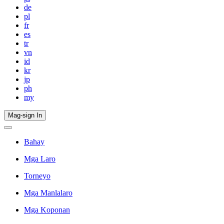
de
pl
fr
es
tr
vn
id
kr
jp
ph
my
Mag-sign In
Bahay
Mga Laro
Torneyo
Mga Manlalaro
Mga Koponan