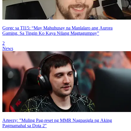
Gorgc sa TI15: “May Mahuhusay na Manlalaro ang Aurora
Gaming. Sa Tingin Ko Kaya Nilang Magtagumpay”
2
News
Arteezy: "Muling Pag-reset ng MMR Nagpasigla ng Aking
Pagmamahal sa Dota 2"