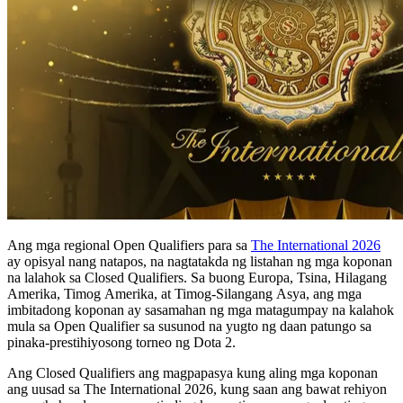
Ang mga regional Open Qualifiers para sa
The International 2026
ay opisyal nang natapos, na nagtatakda ng listahan ng mga koponan
na lalahok sa Closed Qualifiers. Sa buong Europa, Tsina, Hilagang
Amerika, Timog Amerika, at Timog-Silangang Asya, ang mga
imbitadong koponan ay sasamahan ng mga matagumpay na kalahok
mula sa Open Qualifier sa susunod na yugto ng daan patungo sa
pinaka-prestihiyosong torneo ng Dota 2.
Ang Closed Qualifiers ang magpapasya kung aling mga koponan
ang uusad sa The International 2026, kung saan ang bawat rehiyon