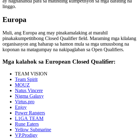
ay naghahanda para sa matinding kumpetisyon sa mga darating na
linggo.
Europa
Muli, ang Europa ang may pinakamalaking at marahil
pinakakumpetitibong Closed Qualifier field. Maraming mga kilalang
organisasyon ang haharap sa hamon mula sa mga umuusbong na
koponan na matagumpay na nakipaglaban sa Open Qualifiers.
Mga kalahok sa European Closed Qualifier:
TEAM VISION
Team Spirit
MOUZ
Natus Vincere
Nigma Galaxy
Virtus.pro
Enjoy
Power Rangers
L1GA TEAM
Rune Eaters
Yellow Submarine
VP.Prodigy