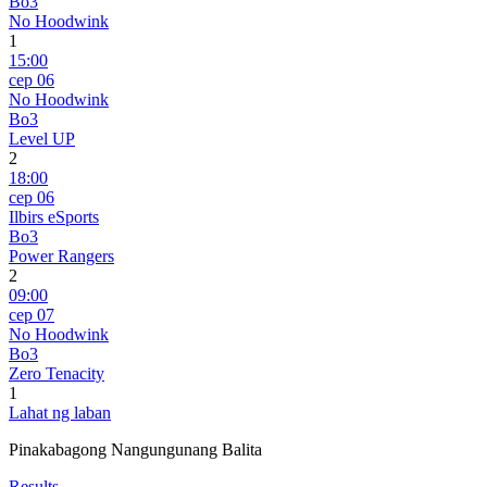
Bo3
No Hoodwink
1
15:00
сер 06
No Hoodwink
Bo3
Level UP
2
18:00
сер 06
Ilbirs eSports
Bo3
Power Rangers
2
09:00
сер 07
No Hoodwink
Bo3
Zero Tenacity
1
Lahat ng laban
Pinakabagong Nangungunang Balita
Results