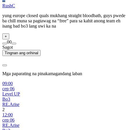
RushC
yung europe closed quals mukhang straight bloodbath, guys pwede
ba chill muna sa pagtawag na “free” para sa kahit anong team eh
isang bad bo3 lang uwi ka na
+
0
0
Sagot
Tingnan ang orihinal
Mga paparating na pinakamagandang laban
09:00
сер 06
Level UP
Bo3
RE.Arise
2
12:00
сер 06
RE.Arise