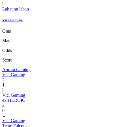
l
Lahat ng laban
Vici Gaming
Oras
Match
Odds
Score
Aurora Gaming
Vici Gaming
2
1
l
Vici Gaming
ex-HEROIC
2
0
w
Vici Gaming
Team Falcons