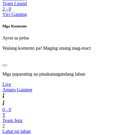
Team Liquid
2
-
0
Vici Gaming
Mga Komento
Ayon sa petsa
Walang komento pa! Maging unang mag-react
Mga paparating na pinakamagandang laban
Live
Amaru Gaming
0
-
0
T
Team Jenz
2
Lahat ng laban