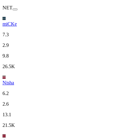
NET
miCKe
7.3
2.9
9.8
26.5K
Nisha
6.2
2.6
13.1
21.5K