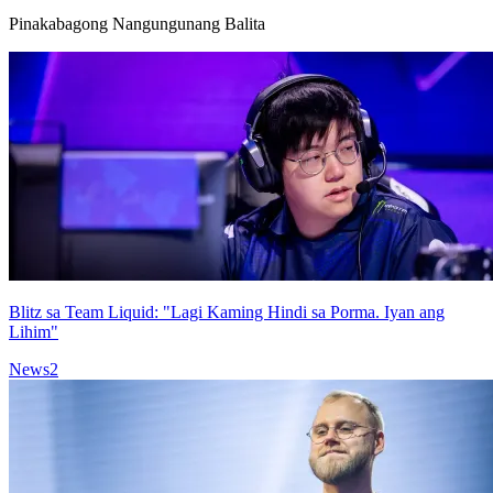
Pinakabagong Nangungunang Balita
Blitz sa Team Liquid: "Lagi Kaming Hindi sa Porma. Iyan ang
Lihim"
News
2