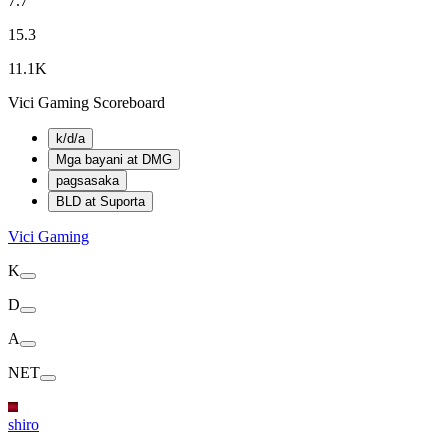
7.7
15.3
11.1K
Vici Gaming Scoreboard
k/d/a
Mga bayani at DMG
pagsasaka
BLD at Suporta
Vici Gaming
K
D
A
NET
shiro