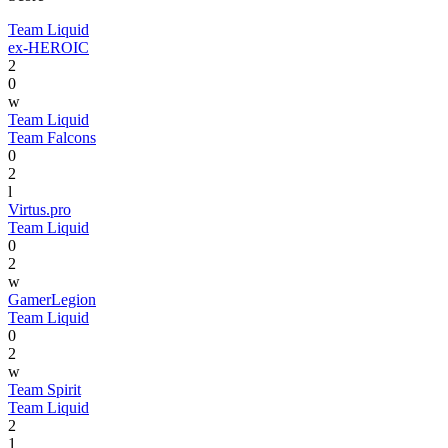
Team Liquid
ex-HEROIC
2
0
w
Team Liquid
Team Falcons
0
2
l
Virtus.pro
Team Liquid
0
2
w
GamerLegion
Team Liquid
0
2
w
Team Spirit
Team Liquid
2
1