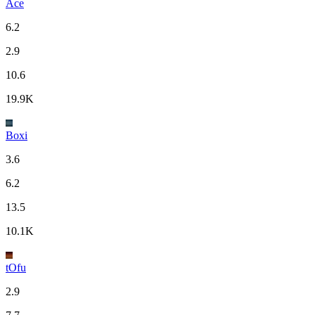
Ace
6.2
2.9
10.6
19.9K
Boxi
3.6
6.2
13.5
10.1K
tOfu
2.9