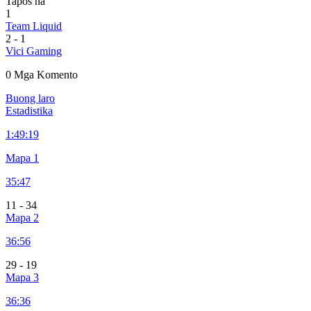
Tapos na
1
Team Liquid
2
-
1
Vici Gaming
0 Mga Komento
Buong laro
Estadistika
1:
49:19
Mapa 1
35:47
11
-
34
Mapa 2
36:56
29
-
19
Mapa 3
36:36