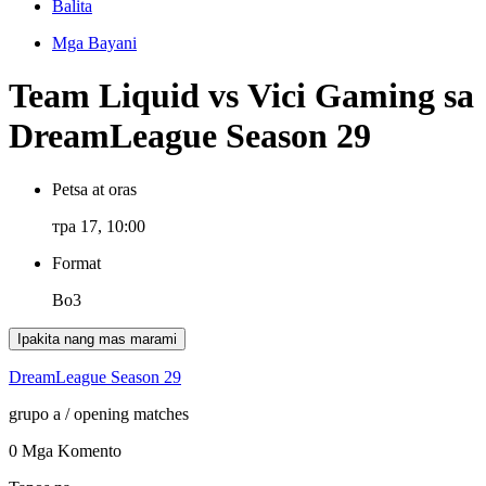
Balita
Mga Bayani
Team Liquid vs Vici Gaming sa
DreamLeague Season 29
Petsa at oras
тра 17, 10:00
Format
Bo3
Ipakita nang mas marami
DreamLeague Season 29
grupo a
/ opening matches
0 Mga Komento