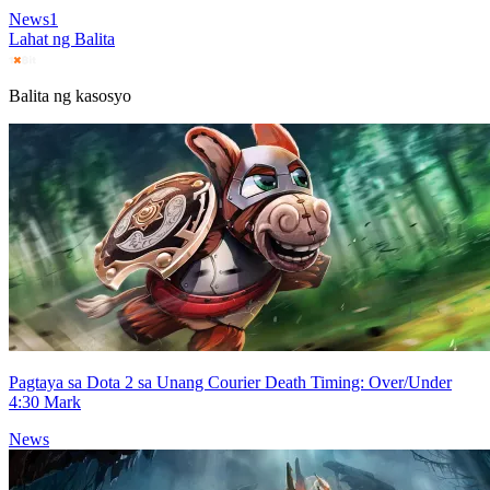
News
1
Lahat ng Balita
Balita ng kasosyo
Pagtaya sa Dota 2 sa Unang Courier Death Timing: Over/Under
4:30 Mark
News