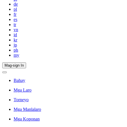
de
pl
fr
es
tr
vn
id
kr
jp
ph
my
Mag-sign In
Bahay
Mga Laro
Torneyo
Mga Manlalaro
Mga Koponan