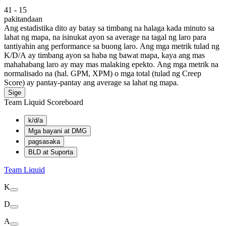
41
-
15
pakitandaan
Ang estadistika dito ay batay sa timbang na halaga kada minuto sa
lahat ng mapa, na isinukat ayon sa average na tagal ng laro para
tantiyahin ang performance sa buong laro. Ang mga metrik tulad ng
K/D/A ay timbang ayon sa haba ng bawat mapa, kaya ang mas
mahahabang laro ay may mas malaking epekto. Ang mga metrik na
normalisado na (hal. GPM, XPM) o mga total (tulad ng Creep
Score) ay pantay-pantay ang average sa lahat ng mapa.
Sige
Team Liquid Scoreboard
k/d/a
Mga bayani at DMG
pagsasaka
BLD at Suporta
Team Liquid
K
D
A