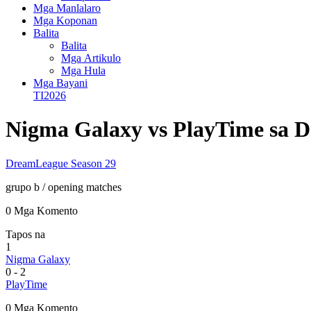
Mga Manlalaro
Mga Koponan
Balita
Balita
Mga Artikulo
Mga Hula
Mga Bayani
TI2026
Nigma Galaxy vs PlayTime sa 
DreamLeague Season 29
grupo b
/ opening matches
0 Mga Komento
Tapos na
1
Nigma Galaxy
0
-
2
PlayTime
0 Mga Komento