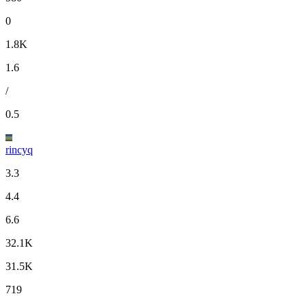
0
1.8K
1.6
/
0.5
rincyq
3.3
4.4
6.6
32.1K
31.5K
719