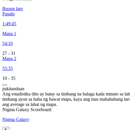
Buong laro
Panalo
1:
49:45
Mapa 1
54:10
27
-
31
Mapa 2
55:35
10
-
35
pakitandaan
Ang estadistika dito ay batay sa timbang na halaga kada minuto sa la
timbang ayon sa haba ng bawat mapa, kaya ang mas mahahabang laro
ang average sa lahat ng mapa.
Nigma Galaxy Scoreboard
Nigma Galaxy
K