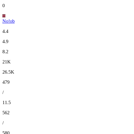
0
No!ob
4.4
4.9
8.2
21K
26.5K
479
/
11.5
562
/
580