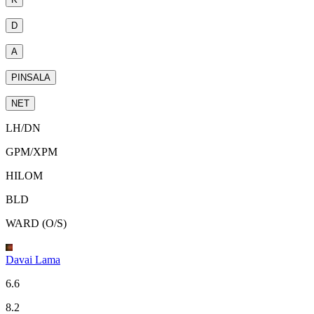
D
A
PINSALA
NET
LH
/
DN
GPM
/
XPM
HILOM
BLD
WARD (O/S)
Davai Lama
6.6
8.2