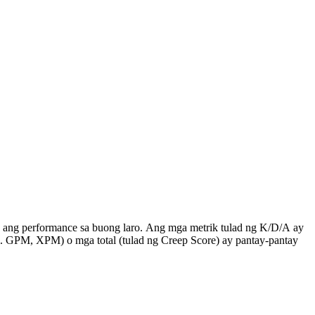
ahin ang performance sa buong laro. Ang mga metrik tulad ng K/D/A ay
. GPM, XPM) o mga total (tulad ng Creep Score) ay pantay-pantay