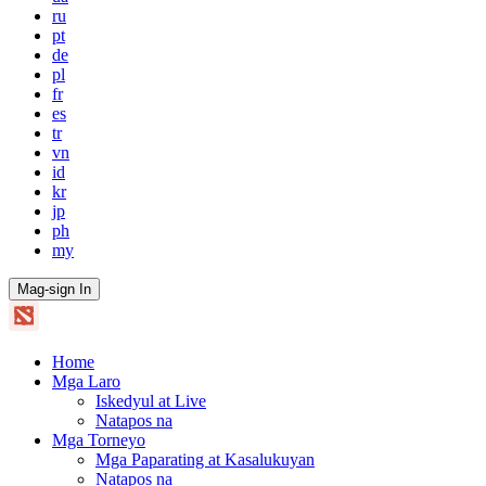
ru
pt
de
pl
fr
es
tr
vn
id
kr
jp
ph
my
Mag-sign In
Home
Mga Laro
Iskedyul at Live
Natapos na
Mga Torneyo
Mga Paparating at Kasalukuyan
Natapos na