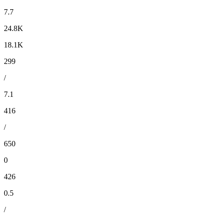
7.7
24.8K
18.1K
299
/
7.1
416
/
650
0
426
0.5
/