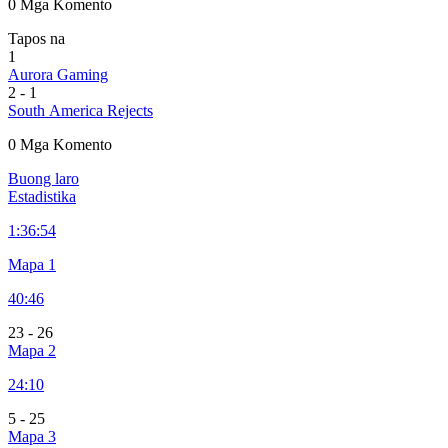
0 Mga Komento
Tapos na
1
Aurora Gaming
2
-
1
South America Rejects
0 Mga Komento
Buong laro
Estadistika
1:
36:54
Mapa 1
40:46
23
-
26
Mapa 2
24:10
5
-
25
Mapa 3