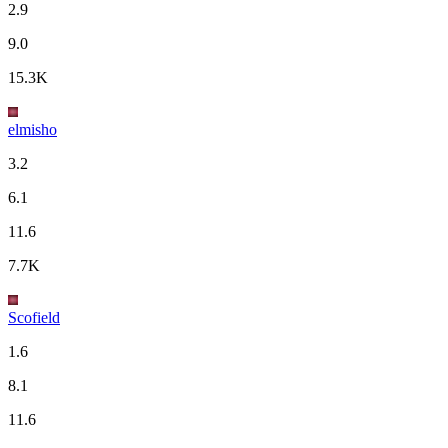
2.9
9.0
15.3K
elmisho
3.2
6.1
11.6
7.7K
Scofield
1.6
8.1
11.6