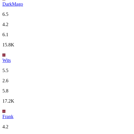
DarkMago
6.5
4.2
6.1
15.8K
Wits
5.5
2.6
5.8
17.2K
Frank
4.2