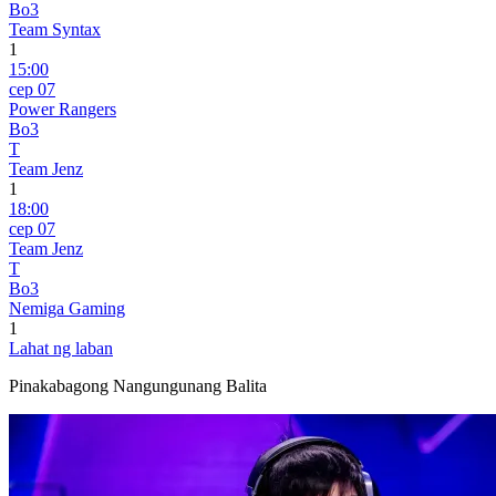
Bo3
Team Syntax
1
15:00
сер 07
Power Rangers
Bo3
T
Team Jenz
1
18:00
сер 07
Team Jenz
T
Bo3
Nemiga Gaming
1
Lahat ng laban
Pinakabagong Nangungunang Balita