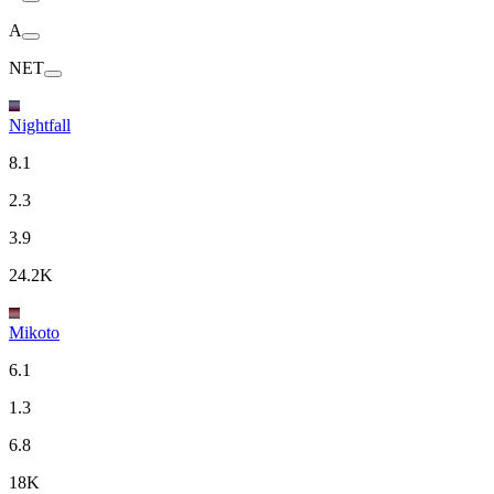
A
NET
Nightfall
8.1
2.3
3.9
24.2K
Mikoto
6.1
1.3
6.8
18K