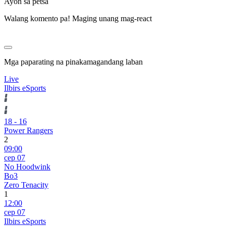
Ayon sa petsa
Walang komento pa! Maging unang mag-react
Mga paparating na pinakamagandang laban
Live
Ilbirs eSports
18
-
16
Power Rangers
2
09:00
сер 07
No Hoodwink
Bo3
Zero Tenacity
1
12:00
сер 07
Ilbirs eSports