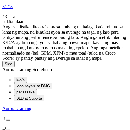
31:58
43
-
12
pakitandaan
Ang estadistika dito ay batay sa timbang na halaga kada minuto sa
lahat ng mapa, na isinukat ayon sa average na tagal ng laro para
tantiyahin ang performance sa buong laro. Ang mga metrik tulad ng
K/D/A ay timbang ayon sa haba ng bawat mapa, kaya ang mas
mahahabang laro ay may mas malaking epekto. Ang mga metrik na
normalisado na (hal. GPM, XPM) o mga total (tulad ng Creep
Score) ay pantay-pantay ang average sa lahat ng mapa.
Sige
Aurora Gaming Scoreboard
k/d/a
Mga bayani at DMG
pagsasaka
BLD at Suporta
Aurora Gaming
K
D