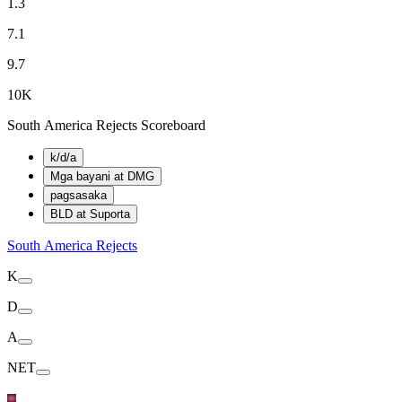
1.3
7.1
9.7
10K
South America Rejects Scoreboard
k/d/a
Mga bayani at DMG
pagsasaka
BLD at Suporta
South America Rejects
K
D
A
NET