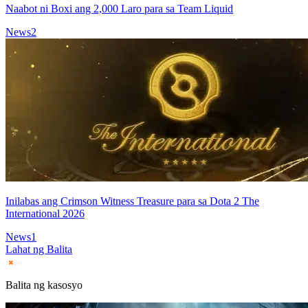
Naabot ni Boxi ang 2,000 Laro para sa Team Liquid
News
2
Inilabas ang Crimson Witness Treasure para sa Dota 2 The
International 2026
News
1
Lahat ng Balita
Balita ng kasosyo