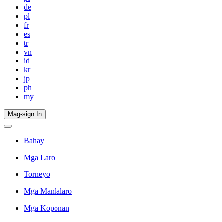
de
pl
fr
es
tr
vn
id
kr
jp
ph
my
Mag-sign In
Bahay
Mga Laro
Torneyo
Mga Manlalaro
Mga Koponan