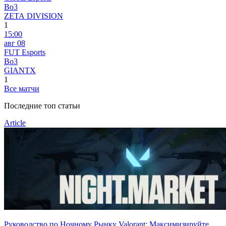
Bo3
ZETA DIVISION
1
15:00
авг 08
FUT Esports
Bo3
GIANTX
1
Все матчи
Последние топ статьи
Article
Руководство по Ночному Рынку Valorant: Максимизируйте