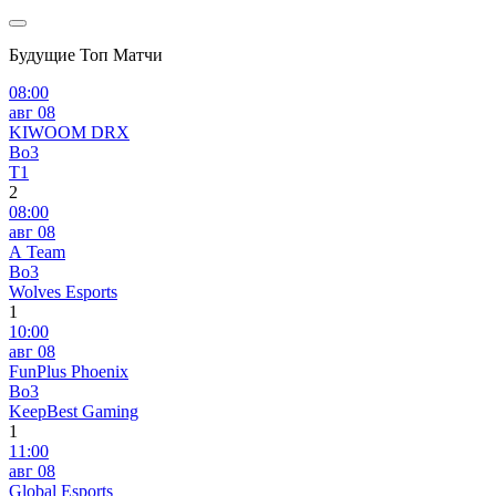
Будущие Топ Матчи
08:00
авг 08
KIWOOM DRX
Bo3
T1
2
08:00
авг 08
A Team
Bo3
Wolves Esports
1
10:00
авг 08
FunPlus Phoenix
Bo3
KeepBest Gaming
1
11:00
авг 08
Global Esports