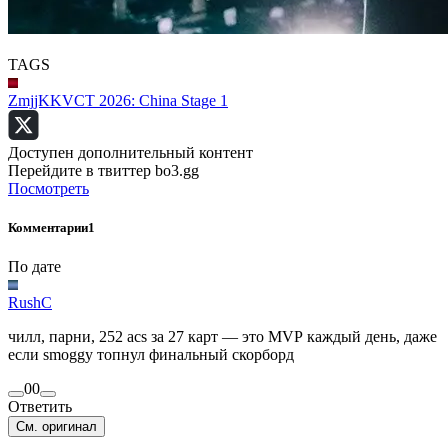
TAGS
ZmjjKK
VCT 2026: China Stage 1
Доступен дополнительный контент
Перейдите в твиттер bo3.gg
Посмотреть
Комментарии
1
По дате
RushC
чилл, парни, 252 acs за 27 карт — это MVP каждый день, даже
если smoggy топнул финальный скорборд
0
0
Ответить
См. оригинал